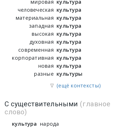
мировая
культура
человеческая
культура
материальная
культура
западная
культура
высокая
культура
духовная
культура
современная
культура
корпоративная
культура
новая
культура
разные
культуры
∇
(ещё контексты)
С существительными
(главное
слово)
культура
народа