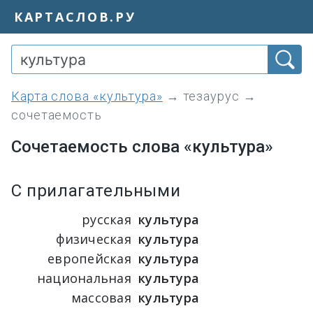
КАРТАСЛОВ.РУ
Карта слова «культура»
→
тезаурус
→
сочетаемость
Сочетаемость слова «культура»
С прилагательными
русская
культура
физическая
культура
европейская
культура
национальная
культура
массовая
культура