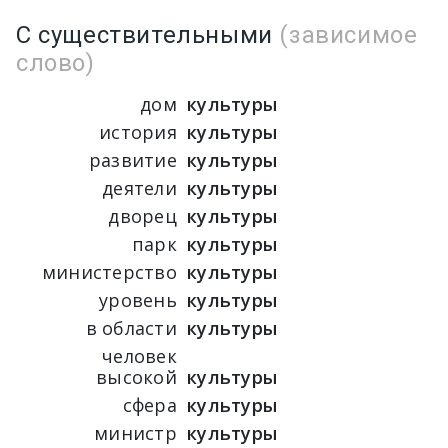
С существительными
(зависимое
слово)
дом
культуры
история
культуры
развитие
культуры
деятели
культуры
дворец
культуры
парк
культуры
министерство
культуры
уровень
культуры
в области
культуры
человек
высокой
культуры
сфера
культуры
министр
культуры