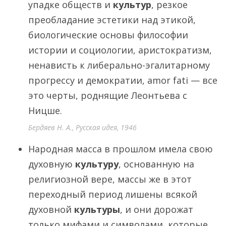
упадке обществ и
культур
, резкое
преобладание эстетики над этикой,
биологические основы философии
истории и социологии, аристократизм,
ненависть к либерально-эгалитарному
прогрессу и демократии, amor fati — все
это черты, роднящие Леонтьева с
Ницше.
Бердяев Н. А., Русская идея, 1946
Народная масса в прошлом имела свою
духовную
культуру
, основанную на
религиозной вере, массы же в этот
переходный период лишены всякой
духовной
культуры
, и они дорожат
только мифами и символами, которые