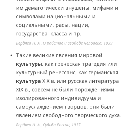
им демагогически внушены, мифами и
символами национальными и
социальными, расы, нации,
государства, класса и пр.
Бердяев Н. А., О рабстве и свободе человека, 1939
Такие великие явления мировой
культуры
, как греческая трагедия или
культурный ренессанс, как германская
культура
XIX в. или русская литература
XIX в., совсем не были порождениями
изолированного индивидуума и
самоуслаждением творцов, они были
явлением свободного творческого духа.
Бердяев Н. А., Судьба России, 1917