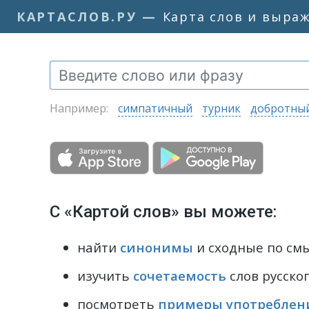
КАРТАСЛОВ.РУ
—
Карта слов и выра
Например:
симпатичный
турник
добротны
С «Картой слов» вы можете:
найти
синонимы
и сходные по см
изучить
сочетаемость
слов русског
посмотреть
примеры употреблен