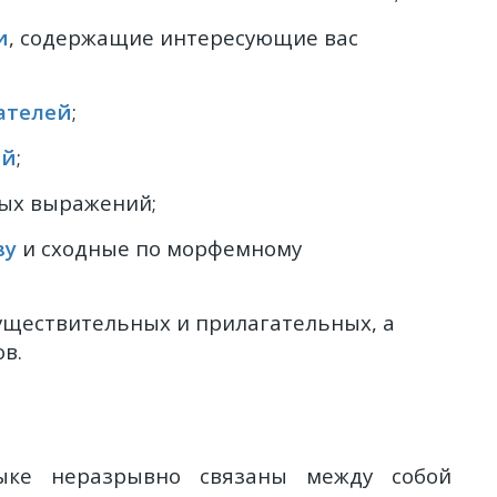
и
, содержащие интересующие вас
ателей
;
ий
;
вых выражений;
ву
и сходные по морфемному
уществительных и прилагательных, а
в.
ыке неразрывно связаны между собой