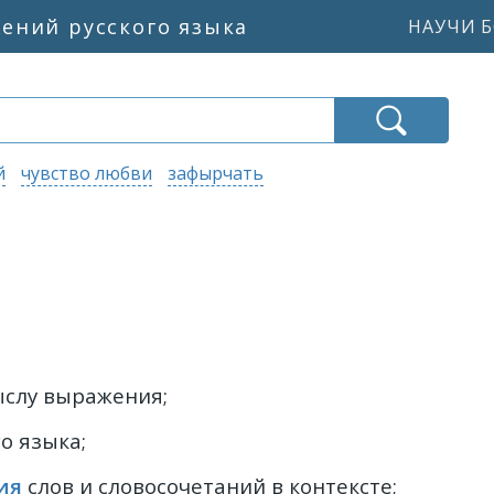
жений русского языка
НАУЧИ Б
й
чувство любви
зафырчать
ыслу выражения;
о языка;
ия
слов и словосочетаний в контексте;