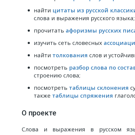
найти
цитаты из русской классик
слова и выражения русского языка;
прочитать
афоризмы русских пис
изучить сеть словесных
ассоциац
найти
толкования
слов и устойчи
посмотреть
разбор слова по соста
строению слова;
посмотреть
таблицы склонения
с
также
таблицы спряжения
глаголо
О проекте
Слова и выражения в русском яз