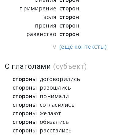
примирение
сторон
воля
сторон
прения
сторон
равенство
сторон
∇
(ещё контексты)
С глаголами
(субъект)
стороны
договорились
стороны
разошлись
стороны
понимали
стороны
согласились
стороны
желают
стороны
обязались
стороны
расстались