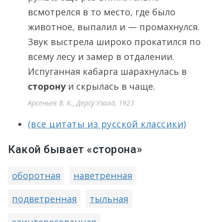
всмотрелся в то место, где было
животное, выпалил и — промахнулся.
Звук выстрела широко прокатился по
всему лесу и замер в отдалении.
Испуганная кабарга шарахнулась в
сторону
и скрылась в чаще.
Арсеньев В. К., Дерсу́ Узала́, 1923
(все цитаты из русской классики)
Какой бывает «сторона»
оборотная
наветренная
подветренная
тыльная