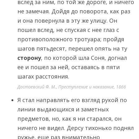
вслед за ним, по той же дороге, и ничего
не замечая. Дойдя до поворота, как раз
и она повернула в эту же улицу. Он
пошел вслед, не спуская с нее глаз с
противоположного тротуара; пройдя
шагов пятьдесят, перешел опять на ту
сторону
, по которой шла Соня, догнал
ее и пошел за ней, оставаясь в пяти
шагах расстояния.
Достоевский Ф. М., Преступление и наказание, 1866
Я стал направлять его взгляд рукой по
линии выдающихся и заметных
предметов, но, как я ни старался, он
ничего не видел. Дерсу тихонько поднял
ружье, еще раз внимательно