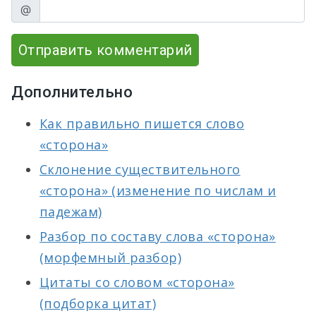
@
Отправить комментарий
Дополнительно
Как правильно пишется слово
«сторона»
Склонение существительного
«сторона» (изменение по числам и
падежам)
Разбор по составу слова «сторона»
(морфемный разбор)
Цитаты со словом «сторона»
(подборка цитат)