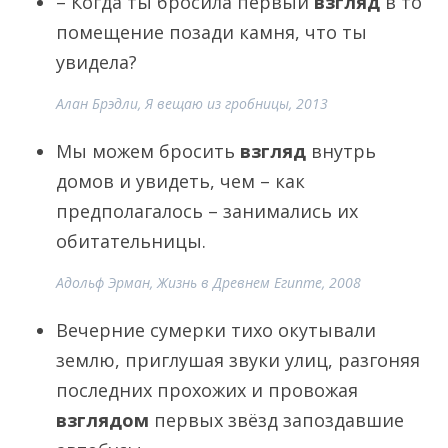
– Когда ты бросила первый
взгляд
в то
помещение позади камня, что ты
увидела?
Алан Брэдли, Я вещаю из гробницы, 2013
Мы можем бросить
взгляд
внутрь
домов и увидеть, чем – как
предполагалось – занимались их
обитательницы.
Адольф Эрман, Жизнь в Древнем Египте, 2008
Вечерние сумерки тихо окутывали
землю, приглушая звуки улиц, разгоняя
последних прохожих и провожая
взглядом
первых звёзд запоздавшие