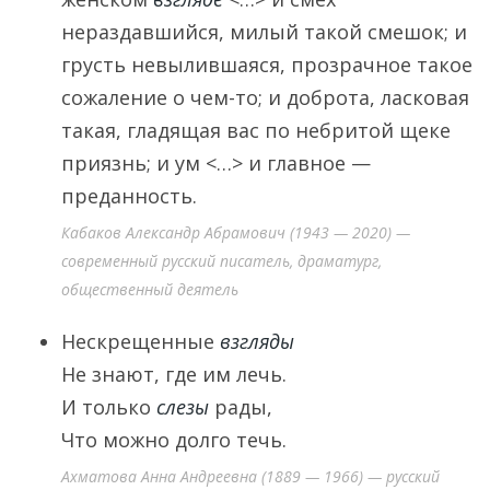
нераздавшийся, милый такой смешок; и
грусть невылившаяся, прозрачное такое
сожаление о чем-то; и доброта, ласковая
такая, гладящая вас по небритой щеке
приязнь; и ум <…> и главное —
преданность.
Кабаков Александр Абрамович (1943 — 2020) —
современный русский писатель, драматург,
общественный деятель
Нескрещенные
взгляды
Не знают, где им лечь.
И только
слезы
рады,
Что можно долго течь.
Ахматова Анна Андреевна (1889 — 1966) — русский