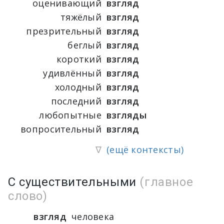
оценивающий
взгляд
тяжёлый
взгляд
презрительный
взгляд
беглый
взгляд
короткий
взгляд
удивлённый
взгляд
холодный
взгляд
последний
взгляд
любопытные
взгляды
вопросительный
взгляд
∇
(ещё контексты)
С существительными
(главное
слово)
взгляд
человека