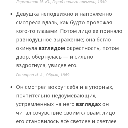
Лермонтов М. Ю., Герой нашего времени, 1840
Девушка неподвижно и напряженно
смотрела вдаль, как будто провожая
кого-то глазами. Потом лицо ее приняло
равнодушное выражение; она бегло
окинула
взглядом
окрестность, потом
двор, обернулась — и сильно
вздрогнула, увидев его.
Гончаров И. А., Обрыв, 1869
Он смотрел вокруг себя и в упорных,
почтительно недоумевающих,
устремленных на него
взглядах
он
читал сочувствие своим словам: лицо
его становилось всё светлее и светлее