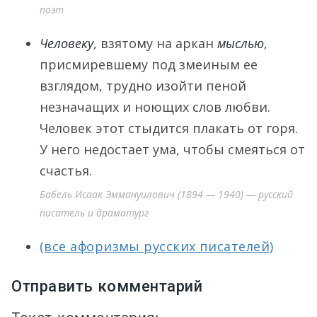
поэт
Человеку
, взятому на аркан
мыслью
,
присмиревшему под змеиным ее
взглядом, трудно изойти пеной
незначащих и ноющих слов любви.
Человек этот стыдится плакать от горя.
У него недостает ума, чтобы смеяться от
счастья.
Бабель Исаак Эммануилович (1894 — 1940) — русский
писатель и драматург
(все афоризмы русских писателей)
Отправить комментарий