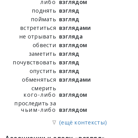
либо
взглядом
поднять
взгляд
поймать
взгляд
встретиться
взглядами
не отрывать
взгляда
обвести
взглядом
заметить
взгляд
почувствовать
взгляд
опустить
взгляд
обменяться
взглядами
смерить
кого-либо
взглядом
проследить за
чьим-либо
взглядом
∇
(ещё контексты)