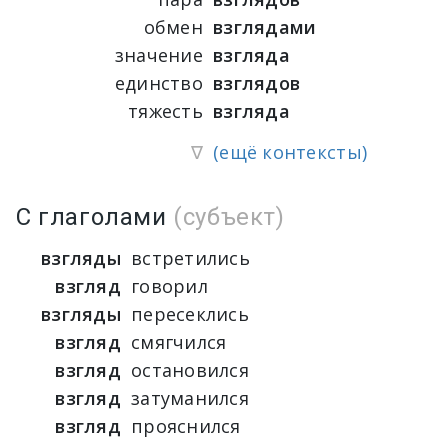
обмен
взглядами
значение
взгляда
единство
взглядов
тяжесть
взгляда
∇
(ещё контексты)
С глаголами
(субъект)
взгляды
встретились
взгляд
говорил
взгляды
пересеклись
взгляд
смягчился
взгляд
остановился
взгляд
затуманился
взгляд
прояснился