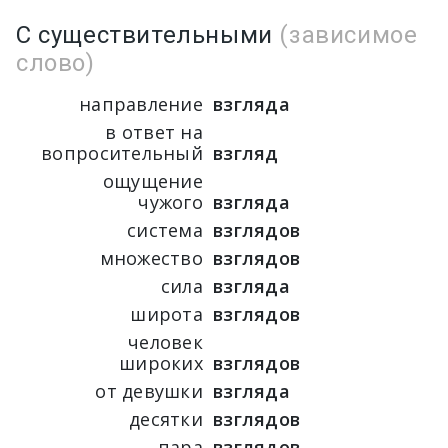
С существительными
(зависимое
слово)
направление
взгляда
в ответ на
вопросительный
взгляд
ощущение
чужого
взгляда
система
взглядов
множество
взглядов
сила
взгляда
широта
взглядов
человек
широких
взглядов
от девушки
взгляда
десятки
взглядов
пара
взглядов