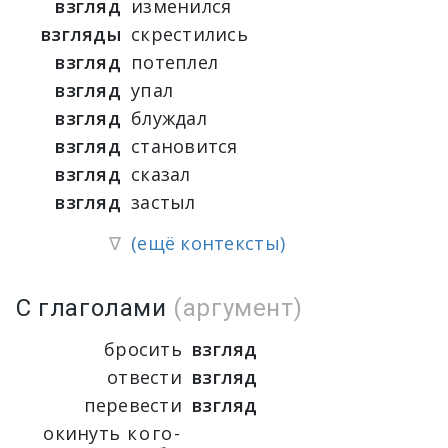
взгляд
изменился
взгляды
скрестились
взгляд
потеплел
взгляд
упал
взгляд
блуждал
взгляд
становится
взгляд
сказал
взгляд
застыл
∇
(ещё контексты)
С глаголами
(аргумент)
бросить
взгляд
отвести
взгляд
перевести
взгляд
окинуть
кого-