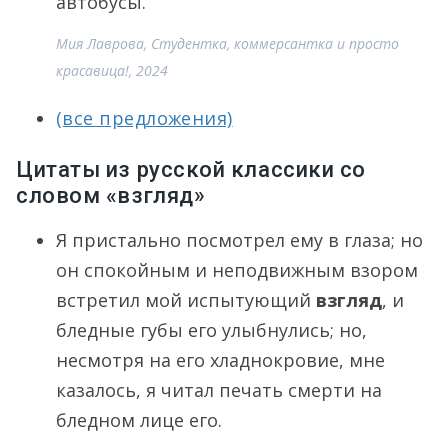
автобусы.
Мия Лаврова, Студентка, коммерсантка и просто
красавица!, 2024
(все предложения)
Цитаты из русской классики со
словом «взгляд»
Я пристально посмотрел ему в глаза; но
он спокойным и неподвижным взором
встретил мой испытующий
взгляд
, и
бледные губы его улыбнулись; но,
несмотря на его хладнокровие, мне
казалось, я читал печать смерти на
бледном лице его.