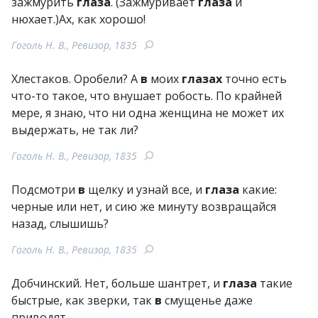
зажмурить
глаза
. (Зажмуривает
глаза
и
нюхает.)Ах, как хорошо!
Гоголь Н. В., Ревизор, 1835
Хлестаков. Оробели? А
в
моих
глазах
точно есть
что-то такое, что внушает робость. По крайней
мере, я знаю, что ни одна женщина не может их
выдержать, не так ли?
Гоголь Н. В., Ревизор, 1835
Подсмотри
в
щелку и узнай все, и
глаза
какие:
черные или нет, и сию же минуту возвращайся
назад, слышишь?
Гоголь Н. В., Ревизор, 1835
Добчинский. Нет, больше шантрет, и
глаза
такие
быстрые, как зверки, так
в
смущенье даже
приводят.