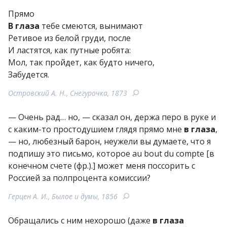
Прямо
В глаза
тебе смеются, вынимают
Ретивое из белой груди, после
И ластятся, как путные робята:
Мол, так пройдет, как будто ничего,
Забудется.
Островский А. Н., Снегурочка, 1873
— Очень рад… но, — сказал он, держа перо в руке и
с каким-то простодушием глядя прямо мне
в глаза
,
— но, любезный барон, неужели вы думаете, что я
подпишу это письмо, которое au bout du compte [в
конечном счете (фр.).] может меня поссорить с
Россией за полпроцента комиссии?
Герцен А. И., Былое и думы, 1856
Обращались с ним нехорошо (даже
в глаза