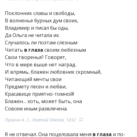
Поклонник славы и свободы,
В волненье бурных дум своих,
Владимир и писал бы оды,
Да Ольга не читала их.
Случалось ли поэтам слезным
Читать
в глаза
своим любезным
Свои творенья? Говорят,
Что в мире выше нет наград.
И впрямь, блажен любовник скромный,
Читающий мечты свои
Предмету песен и любви,
Красавице приятно-томной!
Блажен… хоть, может быть, она
Совсем иным развлечена.
Пушкин А. С., Евгений Онегин, 1832
Я не отвечал. Она поцеловала меня
в глаза
и по-