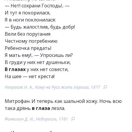
— Нет! сохрани Господь!.. —
И тут я покорилася,
Я в ноги поклонилася:
— Будь жалостлив, будь добр!
Вели без поругания
Честному погребению
Ребеночка предать!
Я мать ему!.. — Упросишь ли?
В груди у них нет душеньки,
В глазах
у них нет совести,
На шее — нет креста!
Некрасов Н. А., Кому на Руси жить хорошо, 1877
Митрофан. И теперь как шальной хожу. Ночь всю
така дрянь
в глаза
лезла.
Фонвизин Д. И., Недоросль, 1781