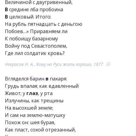
Величиной с двугривенный,
В
средине лба пробоина
В
целковый. Итого:
На рубль пятнадцать с деньгою
Побоев…» Приравняем ли
К побоищу базарному
Войну под Севастополем,
Где лил солдатик кровь?
Некрасов Н. А., Кому на Руси жить хорошо, 1877
Вгляделся барин
в
пахаря:
Грудь впалая; как вдавленный
Живот; у
глаз
, у рта
Излучины, как трещины
На высохшей земле;
И сам на землю-матушку
Похож он: шея бурая,
Как пласт, сохой отрезанный,