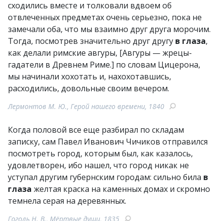
сходились вместе и толковали вдвоем об
отвлеченных предметах очень серьезно, пока не
замечали оба, что мы взаимно друг друга морочим.
Тогда, посмотрев значительно друг другу
в глаза
,
как делали римские авгуры, [Авгуры — жрецы-
гадатели в Древнем Риме.] по словам Цицерона,
мы начинали хохотать и, нахохотавшись,
расходились, довольные своим вечером.
Лермонтов М. Ю., Герой нашего времени, 1840
Когда половой все еще разбирал по складам
записку, сам Павел Иванович Чичиков отправился
посмотреть город, которым был, как казалось,
удовлетворен, ибо нашел, что город никак не
уступал другим губернским городам: сильно била
в
глаза
желтая краска на каменных домах и скромно
темнела серая на деревянных.
Гоголь Н. В., Мёртвые души, 1835