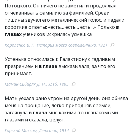
Потоцкого. Он ничего не заметил и продолжал
отчеканивать фамилию за фамилией. Среди
тишины звучал его металлический голос, и падали
короткие ответы: «есть… есть… есть…» Только
в
глазах
учеников искрилась усмешка.
Короленко В. Г., История моего современника, 1921
Устенька относилась к Галактиону с гадливым
презрением и
в глаза
высказывала, за что его
принимает.
Мамин-Сибиряк Д. Н., Хлеб, 1895
Мать уехала рано утром на другой день; она обняла
меня на прощание, легко приподняв с земли,
заглянула
в глаза
мне какими-то незнакомыми
глазами и сказала, целуя...
Горький Максим, Детство, 1914