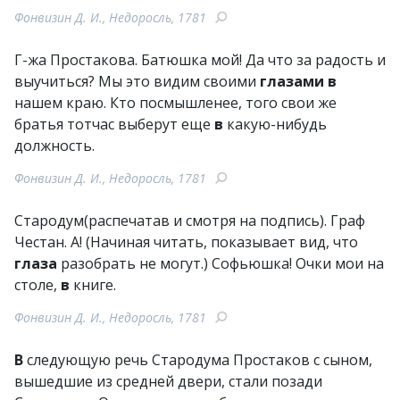
Фонвизин Д. И., Недоросль, 1781
Г-жа Простакова. Батюшка мой! Да что за радость и
выучиться? Мы это видим своими
глазами
в
нашем краю. Кто посмышленее, того свои же
братья тотчас выберут еще
в
какую-нибудь
должность.
Фонвизин Д. И., Недоросль, 1781
Стародум(распечатав и смотря на подпись). Граф
Честан. А! (Начиная читать, показывает вид, что
глаза
разобрать не могут.) Софьюшка! Очки мои на
столе,
в
книге.
Фонвизин Д. И., Недоросль, 1781
В
следующую речь Стародума Простаков с сыном,
вышедшие из средней двери, стали позади