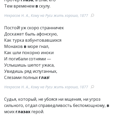
Тем временем
в
скулу.
Некрасов Н. А., Кому на Руси жить хорошо, 1877
Постой! уж скоро странничек
Доскажет быль афонскую,
Как турка взбунтовавшихся
Монахов
в
море гнал,
Как шли покорно иноки
И погибали сотнями —
Услышишь шепот ужаса,
Увидишь ряд испуганных,
Слезами полных
глаз
!
Некрасов Н. А., Кому на Руси жить хорошо, 1877
Судья, который, не убояся ни мщения, ни угроз
сильного, отдал справедливость беспомощному,
в
моих
глазах
герой.