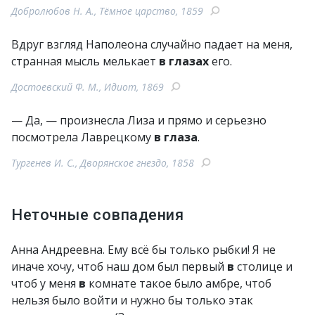
Добролюбов Н. А., Тёмное царство, 1859
Вдруг взгляд Наполеона случайно падает на меня,
странная мысль мелькает
в глазах
его.
Достоевский Ф. М., Идиот, 1869
— Да, — произнесла Лиза и прямо и серьезно
посмотрела Лаврецкому
в глаза
.
Тургенев И. С., Дворянское гнездо, 1858
Неточные совпадения
Анна Андреевна. Ему всё бы только рыбки! Я не
иначе хочу, чтоб наш дом был первый
в
столице и
чтоб у меня
в
комнате такое было амбре, чтоб
нельзя было войти и нужно бы только этак