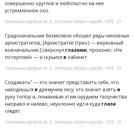
совершенно круглое и любопытно на нее
устремленное око.
Салтыков-Щедрин М. Е., История одного города, 1870
Градоначальник безмолвно обошел ряды чиновных
архистратигов, [Архистрати́г (греч.) — верховный
военачальник.] сверкнул
глазами
, произнес: «Не
потерплю!» — и скрылся
в
кабинет.
Салтыков-Щедрин М. Е., История одного города, 1870
Создавать" — это значит представить себе, что
находишься
в
дремучем лесу; это значит взять
в
руку топор и, помахивая этим орудием творчества
направо и налево, неуклонно идти куда
глаза
глядят.
Салтыков-Щедрин М. Е., История одного города, 1870