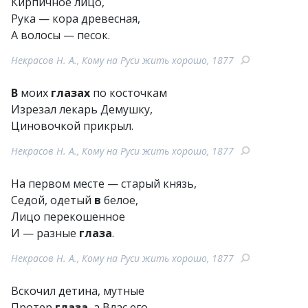
Кирпичное лицо,
Рука — кора древесная,
А волосы — песок.
Некрасов Н. А., Кому на Руси жить хорошо, 1877
В
моих
глазах
по косточкам
Изрезал лекарь Демушку,
Циновочкой прикрыл.
Некрасов Н. А., Кому на Руси жить хорошо, 1877
На первом месте — старый князь,
Седой, одетый
в
белое,
Лицо перекошенное
И — разные
глаза
.
Некрасов Н. А., Кому на Руси жить хорошо, 1877
Вскочил детина, мутные
Протер
глаза
, а Влас его