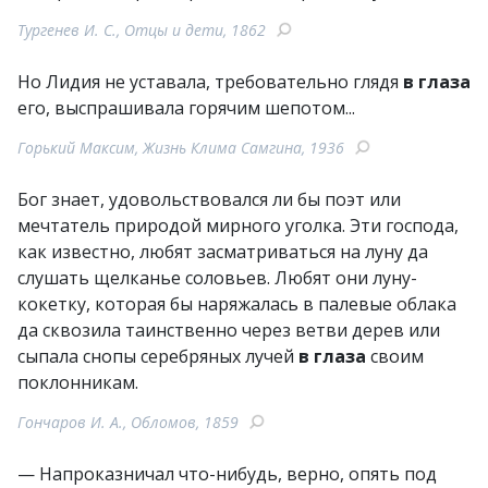
Тургенев И. С., Отцы и дети, 1862
Но Лидия не уставала, требовательно глядя
в глаза
его, выспрашивала горячим шепотом...
Горький Максим, Жизнь Клима Самгина, 1936
Бог знает, удовольствовался ли бы поэт или
мечтатель природой мирного уголка. Эти господа,
как известно, любят засматриваться на луну да
слушать щелканье соловьев. Любят они луну-
кокетку, которая бы наряжалась в палевые облака
да сквозила таинственно через ветви дерев или
сыпала снопы серебряных лучей
в глаза
своим
поклонникам.
Гончаров И. А., Обломов, 1859
— Напроказничал что-нибудь, верно, опять под