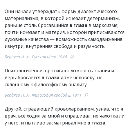
Они начали утверждать форму диалектического
материализма, в которой исчезает детерминизм,
раньше столь бросавшийся
в глаза
в марксизме;
почти исчезает и материя, которой приписываются
духовные качества — возможность самодвижения
изнутри, внутренняя свобода и разумность.
Бердяев Н. А., Русская идея, 1946
Психологическая противоположность знания и
веры бросается
в глаза
даже человеку, не
склонному к философскому анализу.
Бердяев Н. А., Философия свободы, 1911
Другой, страдающий кровохарканием, узнав, что я
врач, всё ходил за мной и спрашивал, не чахотка ли
у него, и пытливо засматривал мне
в глаза
.