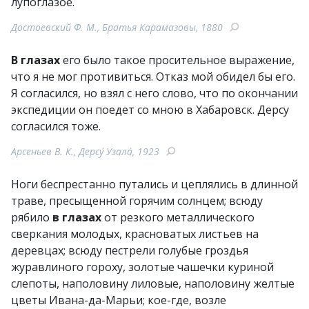
лупоглазое.
Достоевский Ф. М., Братья Карамазовы, 1880
В глазах
его было такое просительное выражение,
что я не мог противиться. Отказ мой обидел бы его.
Я согласился, но взял с него слово, что по окончании
экспедиции он поедет со мною в Хабаровск. Дерсу
согласился тоже.
Арсеньев В. К., Дерсу́ Узала́, 1923
Ноги беспрестанно путались и цеплялись в длинной
траве, пресыщенной горячим солнцем; всюду
рябило
в глазах
от резкого металлического
сверкания молодых, красноватых листьев на
деревцах; всюду пестрели голубые гроздья
журавлиного гороху, золотые чашечки куриной
слепоты, наполовину лиловые, наполовину желтые
цветы Ивана-да-Марьи; кое-где, возле