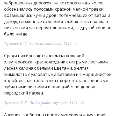
заброшенных дорожек, на которых следы колес
обозначались полосами красной мелкой травки,
возвышались кучки дров, потемневших от ветра и
дождя, сложенные саженями; слабая тень падала от
них косыми четвероугольниками, — другой тени не
было нигде.
Тургенев И. С., Записки охотника, 1852
Среди них бросаются
в глаза
колючий
элеутерококк, красноягодник с острыми листьями,
лесная калина с белыми цветами, желтая
жимолость с узловатыми ветвями и с морщинистой
корой, лесная таволожка с коротко заостренными
зубчатыми листьями и вьющийся по дереву
персидский паслен.
Арсеньев В. К., По Уссурийскому краю, 1921
А жених, сообразно своему мундиру и дому, почел