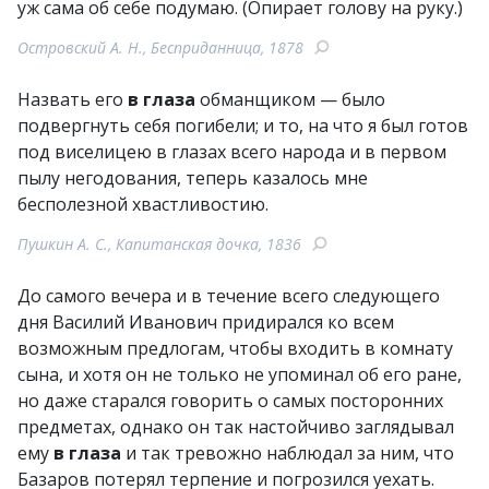
уж сама об себе подумаю. (Опирает голову на руку.)
Островский А. Н., Бесприданница, 1878
Назвать его
в глаза
обманщиком — было
подвергнуть себя погибели; и то, на что я был готов
под виселицею в глазах всего народа и в первом
пылу негодования, теперь казалось мне
бесполезной хвастливостию.
Пушкин А. С., Капитанская дочка, 1836
До самого вечера и в течение всего следующего
дня Василий Иванович придирался ко всем
возможным предлогам, чтобы входить в комнату
сына, и хотя он не только не упоминал об его ране,
но даже старался говорить о самых посторонних
предметах, однако он так настойчиво заглядывал
ему
в глаза
и так тревожно наблюдал за ним, что
Базаров потерял терпение и погрозился уехать.