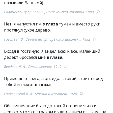
называли Ванькой).
Салтыков-Щедрин М. Е., Пошехонская старина, 1889
Нет, я напустил им
в глаза
туман и вместо руки
протянул сухое дерево.
Гоголь Н. В., Вечера на хуторе близ Диканьки, 1832
Входя в гостиную, я видел всех и все, малейший
дефект бросался мне
в глаза
.
Бердяев Н. А., Самопознание, 1949
Примешь от него, а он, идол этакий, стоит перед
тобой и глядит
в глаза
…
Гиляровский В. А., Москва и москвичи, 1926
Обезьяничание было до такой степени явно и
дерзко, что я со страхом и удивлением взглянул на