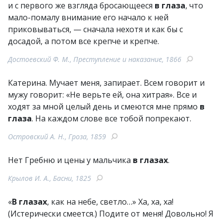
и с первого же взгляда бросающееся
в глаза
, что
мало-помалу внимание его начало к ней
приковываться, — сначала нехотя и как бы с
досадой, а потом все крепче и крепче.
Достоевский Ф. М., Преступление и наказание, 1866
Катерина. Мучает меня, запирает. Всем говорит и
мужу говорит: «Не верьте ей, она хитрая». Все и
ходят за мной целый день и смеются мне прямо
в
глаза
. На каждом слове все тобой попрекают.
Островский А. Н., Гроза, 1859
Нет Гребню и цены у мальчика
в глазах
.
Крылов И. А., Басни, 1825
«
В глазах
, как на небе, светло…» Ха, ха, ха!
(Истерически смеется.) Подите от меня! Довольно! Я