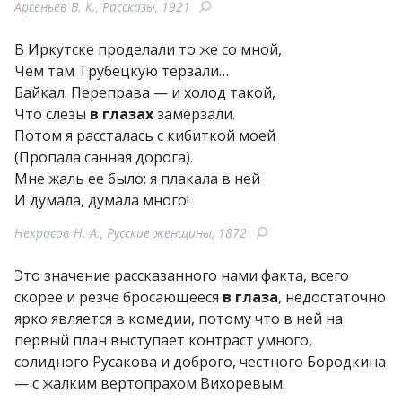
Арсеньев В. К., Рассказы, 1921
В Иркутске проделали то же со мной,
Чем там Трубецкую терзали…
Байкал. Переправа — и холод такой,
Что слезы
в глазах
замерзали.
Потом я рассталась с кибиткой моей
(Пропала санная дорога).
Мне жаль ее было: я плакала в ней
И думала, думала много!
Некрасов Н. А., Русские женщины, 1872
Это значение рассказанного нами факта, всего
скорее и резче бросающееся
в глаза
, недостаточно
ярко является в комедии, потому что в ней на
первый план выступает контраст умного,
солидного Русакова и доброго, честного Бородкина
— с жалким вертопрахом Вихоревым.