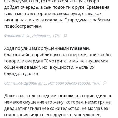
Стародума. Отец готов его обнять, как скоро
дойдет очередь, а сын подойти к руке. Еремеевна
взяла место
в
стороне и, сложа руки, стала как
вкопанная, выпяля
глаза
на Стародума, с рабским
подобострастием.
Фонвизин Д. И., Недоросль, 1781
Ходя по улицам с опущенными
глазами
,
благоговейно приближаясь к папертям, они как бы
говорили смердам:"Смотрите! и мы не гнушаемся
общения с вами!", но,
в
сущности, мысль их
блуждала далече.
Салтыков-Щедрин М. Е., История одного города, 1870
Даже спал только одним
глазом
, что приводило
в
немалое смущение его жену, которая, несмотря на
двадцатипятилетнее сожительство, не могла без
содрогания видеть его другое, недремлющее,