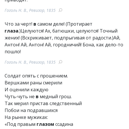
Гоголь Н. В., Ревизор, 1835
Что за черт!
в
самом деле! (Протирает
глаза
.)Целуются! Ах, батюшки, целуются! Точный
жених! (Вскрикивает, подпрыгивая от радости.)Ай,
Антон! Ай, Антон! Ай, городничий! Бона, как дело-то
пошло!
Гоголь Н. В., Ревизор, 1835
Солдат опять с прошением.
Вершками раны смерили
И оценили каждую
Чуть-чуть не
в
медный грош.
Так мерил пристав следственный
Побои на подравшихся
На рынке мужиках:
«Под правым
глазом
ссадина