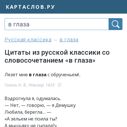
КАРТАСЛОВ.РУ
Русская классика
в глаза
Цитаты из русской классики со
словосочетанием «в глаза»
Лезет мне
в глаза
с обрученьем!..
Гоголь Н. В., Ревизор, 1835
Вздрогнула я, одумалась.
— Нет, — говорю, — я Демушку
Любила, берегла… —
«А зельем не поила ты?
А мышьяку не сыпала?»