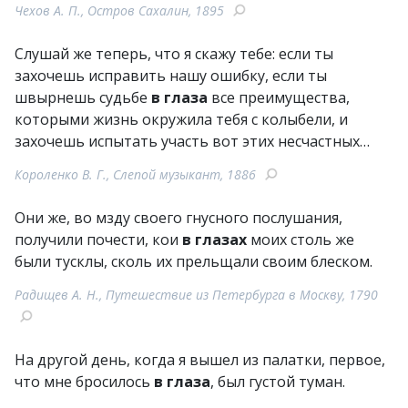
Чехов А. П., Остров Сахалин, 1895
Слушай же теперь, что я скажу тебе: если ты
захочешь исправить нашу ошибку, если ты
швырнешь судьбе
в глаза
все преимущества,
которыми жизнь окружила тебя с колыбели, и
захочешь испытать участь вот этих несчастных…
Короленко В. Г., Слепой музыкант, 1886
Они же, во мзду своего гнусного послушания,
получили почести, кои
в глазах
моих столь же
были тусклы, сколь их прельщали своим блеском.
Радищев А. Н., Путешествие из Петербурга в Москву, 1790
На другой день, когда я вышел из палатки, первое,
что мне бросилось
в глаза
, был густой туман.