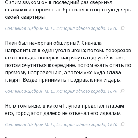
С этим звуком он
в
последний раз сверкнул
глазами
и опрометью бросился
в
открытую дверь
своей квартиры.
Салтыков-Щедрин М. Е., История одного города, 1870
План был начертан обширный. Сначала
направиться
в
один угол выгона; потом, перерезав
его площадь поперек, нагрянуть
в
другой конец;
потом очутиться
в
середине, потом ехать опять по
прямому направлению, а затем уже куда
глаза
глядят. Везде принимать поздравления и дары.
Салтыков-Щедрин М. Е., История одного города, 1870
Но
в
том виде,
в
каком Глупов предстал
глазам
его, город этот далеко не отвечал его идеалам.
Салтыков-Щедрин М. Е., История одного города, 1870