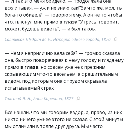
— И так это меня обидело, — продолжала она,
всхлипывая, — уж и не знаю как!"За что же, мол, ты
бога-то обидел?" — говорю я ему. А он не то чтобы
что, плюнул мне прямо
в глаза
:"Утрись, говорит,
может, будешь видеть", — и был таков.
Салтыков-Щедрин М. Е., История одного города, 1870
— Чем я неприлично вела себя? — громко сказала
она, быстро поворачивая к нему голову и глядя ему
прямо
в глаза
, но совсем уже не с прежним
скрывающим что-то весельем, а с решительным
видом, под которым она с трудом скрывала
испытываемый страх.
Толстой Л. Н., Анна Каренина, 1877
Все нашли, что мы говорим вздор, а, право, из них
никто ничего умнее этого не сказал. С этой минуты
мы отличили в толпе друг друга. Мы часто