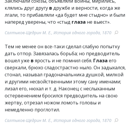
Заключали союзы, объявляли войны, мирились,
клялись друг другу
в
дружбе и верности, когда же
лгали, то прибавляли «да будет мне стыдно» и были
наперед уверены, что «стыд
глаза
не выест».
Салтыков-Щедрин М. Е., История одного города, 1870
Тем не менее он все-таки сделал слабую попытку
дать отпор. Завязалась борьба; но предводитель
вошел уже
в
ярость и не помнил себя.
Глаза
его
сверкали, брюхо сладострастно ныло. Он задыхался,
стонал, называл градоначальника душкой, милкой
и другими несвойственными этому сану именами;
лизал его, нюхал и т. д. Наконец с неслыханным
остервенением бросился предводитель на свою
жертву, отрезал ножом ломоть головы и
немедленно проглотил.
Салтыков-Щедрин М. Е., История одного города, 1870