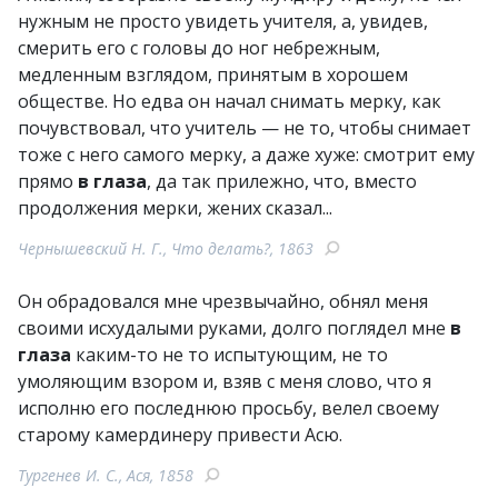
нужным не просто увидеть учителя, а, увидев,
смерить его с головы до ног небрежным,
медленным взглядом, принятым в хорошем
обществе. Но едва он начал снимать мерку, как
почувствовал, что учитель — не то, чтобы снимает
тоже с него самого мерку, а даже хуже: смотрит ему
прямо
в глаза
, да так прилежно, что, вместо
продолжения мерки, жених сказал...
Чернышевский Н. Г., Что делать?, 1863
Он обрадовался мне чрезвычайно, обнял меня
своими исхудалыми руками, долго поглядел мне
в
глаза
каким-то не то испытующим, не то
умоляющим взором и, взяв с меня слово, что я
исполню его последнюю просьбу, велел своему
старому камердинеру привести Асю.
Тургенев И. С., Ася, 1858