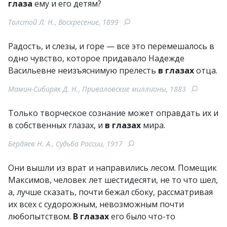
глаза
ему и его детям?
Толстой Л. Н., Воскресение, 1899
Радость, и слезы, и горе — все это перемешалось в
одно чувство, которое придавало Надежде
Васильевне неизъяснимую прелесть
в глазах
отца.
Мамин-Сибиряк Д. Н., Приваловские миллионы, 1883
Только творческое сознание может оправдать их и
в собственных глазах, и
в глазах
мира.
Бердяев Н. А., Судьба России, 1917
Они вышли из врат и направились лесом. Помещик
Максимов, человек лет шестидесяти, не то что шел,
а, лучше сказать, почти бежал сбоку, рассматривая
их всех с судорожным, невозможным почти
любопытством.
В глазах
его было что-то