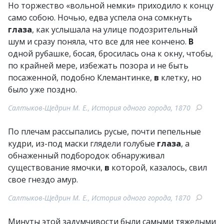
Но торжество «вольной немки» приходило к концу
само собою. Ночью, едва успела она сомкнуть
глаза
, как услышала на улице подозрительный
шум и сразу поняла, что все для нее кончено.
В
одной рубашке, босая, бросилась она к окну, чтобы,
по крайней мере, избежать позора и не быть
посаженной, подобно Клемантинке,
в
клетку, но
было уже поздно.
Салтыков-Щедрин М. Е., История одного города, 1870
По плечам рассыпались русые, почти пепельные
кудри, из-под маски глядели голубые
глаза
, а
обнаженный подбородок обнаруживал
существование ямочки,
в
которой, казалось, свил
свое гнездо амур.
Салтыков-Щедрин М. Е., История одного города, 1870
Минуты этой задумчивости были самыми тяжелыми