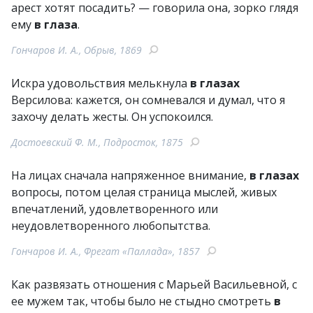
арест хотят посадить? — говорила она, зорко глядя
ему
в глаза
.
Гончаров И. А., Обрыв, 1869
Искра удовольствия мелькнула
в глазах
Версилова: кажется, он сомневался и думал, что я
захочу делать жесты. Он успокоился.
Достоевский Ф. М., Подросток, 1875
На лицах сначала напряженное внимание,
в глазах
вопросы, потом целая страница мыслей, живых
впечатлений, удовлетворенного или
неудовлетворенного любопытства.
Гончаров И. А., Фрегат «Паллада», 1857
Как развязать отношения с Марьей Васильевной, с
ее мужем так, чтобы было не стыдно смотреть
в