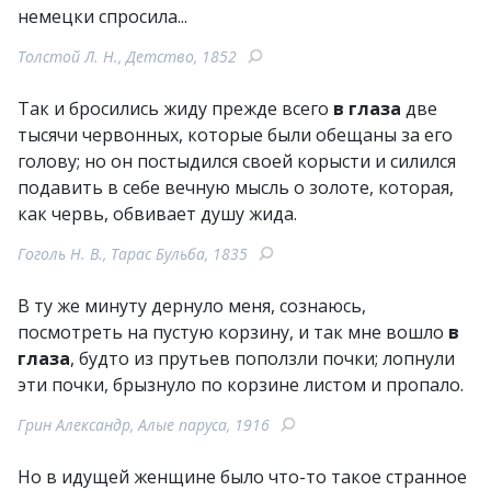
немецки спросила...
Толстой Л. Н., Детство, 1852
Так и бросились жиду прежде всего
в глаза
две
тысячи червонных, которые были обещаны за его
голову; но он постыдился своей корысти и силился
подавить в себе вечную мысль о золоте, которая,
как червь, обвивает душу жида.
Гоголь Н. В., Тарас Бульба, 1835
В ту же минуту дернуло меня, сознаюсь,
посмотреть на пустую корзину, и так мне вошло
в
глаза
, будто из прутьев поползли почки; лопнули
эти почки, брызнуло по корзине листом и пропало.
Грин Александр, Алые паруса, 1916
Но в идущей женщине было что-то такое странное