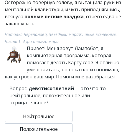
Осторожно повернув голову, я вытащила руки из
ментальной клавиатуры, и чуть приподнявшись,
втянула
полные лёгкие воздуха
, отчего едва не
закашлялась.
Наталья Черепанова, Звёздный мираж: иные вселенные.
Часть 1: Аура твоего мира
Привет! Меня зовут Лампобот, я
компьютерная программа, которая
помогает делать Карту слов. Я отлично
умею считать, но пока плохо понимаю,
как устроен ваш мир. Помоги мне разобраться!
Вопрос:
девятисотлетний
— это что-то
нейтральное, положительное или
отрицательное?
Нейтральное
Положительное