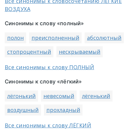
Все синонимы к словосочетанию ЛЁГКИЕ
ВОЗДУХА
Синонимы к слову «полный»
полон
преисполненный
абсолютный
стопроцентный
нескрываемый
Все синонимы к слову ПОЛНЫЙ
Синонимы к слову «лёгкий»
лёгонький
невесомый
лёгенький
воздушный
прохладный
Все синонимы к слову ЛЁГКИЙ