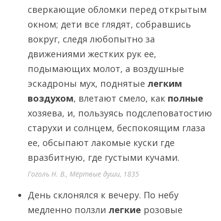
сверкающие обломки перед открытым
окном; дети все глядят, собравшись
вокруг, следя любопытно за
движениями жестких рук ее,
подымающих молот, а воздушные
эскадроны мух, поднятые
легким
воздухом
, влетают смело, как
полные
хозяева, и, пользуясь подслеповатостию
старухи и солнцем, беспокоящим глаза
ее, обсыпают лакомые куски где
вразбитную, где густыми кучами.
Гоголь Н. В., Мёртвые души, 1835
День склонялся к вечеру. По небу
медленно ползли
легкие
розовые