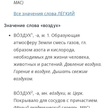
МАС)
Все значения слова ЛЁГКИЙ
Значение слова «воздух»
1
ВО́ЗДУХ
, -а,
м.
1.
Образующая
атмосферу Земли смесь газов, гл.
образом азота и кислорода,
необходимых для жизни человека,
животных и растений.
Давление воздуха.
Горение в воздухе. Дышать свежим
воздухом.
2
ВО́ЗДУХ
, -а,
мн.
во́здухи
,
м. Церк.
Покрывало для сосудов с причастием.
(Малый академический словарь, МАС)