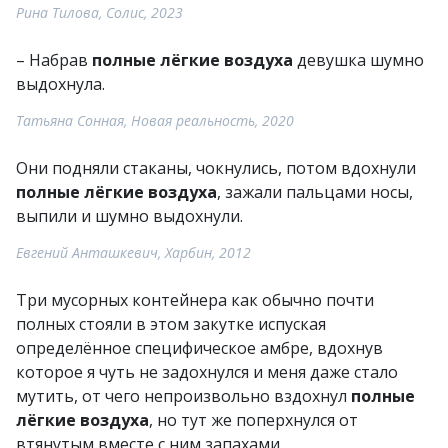
Рина Тилова, Солис, 2023
– Набрав
полные лёгкие воздуха
девушка шумно
выдохнула.
Татьяна Сонная, Новая реальность, 2020
Они подняли стаканы, чокнулись, потом вдохнули
полные лёгкие воздуха
, зажали пальцами носы,
выпили и шумно выдохнули.
Евгений Анташкевич, Харбин, 2012
Три мусорных контейнера как обычно почти
полных стояли в этом закутке испуская
определённое специфическое амбре, вдохнув
которое я чуть не задохнулся и меня даже стало
мутить, от чего непроизвольно вздохнул
полные
лёгкие воздуха
, но тут же поперхнулся от
втянутым вместе с ним запахами.