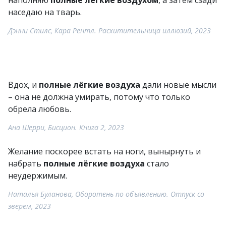
наполняю
полные лёгкие воздухом
, а затем сзади
наседаю на тварь.
Дэнни Стилс, Кара Рентл. Расхитительница иллюзий, 2023
Вдох, и
полные лёгкие воздуха
дали новые мысли
– она не должна умирать, потому что только
обрела любовь.
Ана Шерри, Бисцион. Книга 2, 2023
Желание поскорее встать на ноги, вынырнуть и
набрать
полные лёгкие воздуха
стало
неудержимым.
Наталья Буланова, Оборотень по объявлению. Отпуск со
зверем, 2023