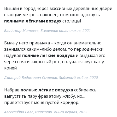
Вышли в город через массивные деревянные двери
станции метро – наконец-то можно вдохнуть
полными лёгкими воздух
столицы!
Владимир Матвеев, Вселенная отличников, 2021
Была у него привычка – когда он внимательно
занимался каким–либо делом, то периодически
надувал
полные лёгкие воздуха
и выдыхал его
через почти закрытый рот, получался звук как у
коней.
Дмитрий Вадимович Смирнов, Забытый выбор, 2020
Набрав
полные лёгкие воздуха
собираюсь
выпустить пару фраз этому жлобу, но…
приветствует меня пустой коридор.
Александра Сале, Взаперти. Книга первая, 2022