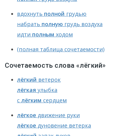
вдохнуть
полной
грудью
набрать
полную
грудь воздуха
идти
полным
ходом
(полная таблица сочетаемости)
Сочетаемость слова «лёгкий»
лёгкий
ветерок
лёгкая
улыбка
с
лёгким
сердцем
лёгкое
движение руки
лёгкое
дуновение ветерка
лёгкий
запах духов