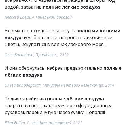
всё равно, что надеяться пересидеть шторм под
водой, захватив
полные лёгкие воздуха
.
Алексей Еремин, Гибельной дорогой
Но ему так хотелось вздохнуть
полными лёгкими
воздух
чужой планеты, потрогать диковинные
цветы, искупаться в волнах ласкового моря…
Олег Викторов, Пришельцы, 2019
И она обернулась, набрав предварительно
полные
лёгкие воздуха
.
Ольга Володарская, Мемуары мертвого незнакомца, 2014
Только я набираю
полные лёгкие воздуха
наорать на него, как замечаю кофту с длинным
рукавом, перекинутую через сумку. Попался!
Ellen Fallen, С негодяем интересней, 2021