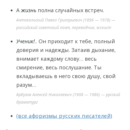
А
жизнь
полна случайных встреч.
Антокольский Павел Григорьевич (1896 — 1978) —
российский советский поэт, переводчик, эссеист
Ученик!
.. Он приходит к тебе, полный
доверия и надежды. Затаив дыхание,
внимает каждому слову… весь
смирение, весь послушание. Ты
вкладываешь в него свою душу, свой
разум…
Арбузов Алексей Николаевич (1908 — 1986) — русский
драматург
(все афоризмы русских писателей)