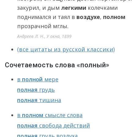
закурил, и дым
легкими
колечками
поднимался и таял в
воздухе
,
полном
прозрачной мглы.
Андреев Л. Н., У окна, 1899
(все цитаты из русской классики)
Сочетаемость слова «полный»
в
полной
мере
полная
грудь
полная
тишина
в
полном
смысле слова
полная
свобода действий
полная
грудь воздуха