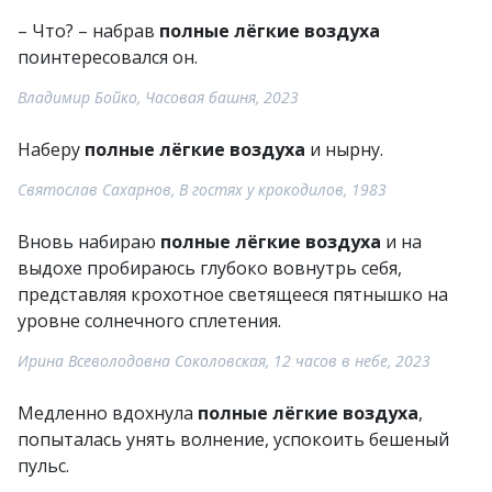
– Что? – набрав
полные лёгкие воздуха
поинтересовался он.
Владимир Бойкo, Часовая башня, 2023
Наберу
полные лёгкие воздуха
и нырну.
Святослав Сахарнов, В гостях у крокодилов, 1983
Вновь набираю
полные лёгкие воздуха
и на
выдохе пробираюсь глубоко вовнутрь себя,
представляя крохотное светящееся пятнышко на
уровне солнечного сплетения.
Ирина Всеволодовна Соколовская, 12 часов в небе, 2023
Медленно вдохнула
полные лёгкие воздуха
,
попыталась унять волнение, успокоить бешеный
пульс.