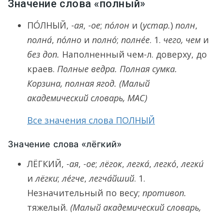
Значение слова «полный»
ПО́ЛНЫЙ
, -
ая
, -
ое
;
по́лон
и (
устар.
)
полн
,
полна́
,
по́лно
и
полно́
;
полне́е
.
1.
чего, чем
и
без доп.
Наполненный чем-л. доверху, до
краев.
Полные ведра. Полная сумка.
Корзина, полная ягод.
(Малый
академический словарь, МАС)
Все значения слова ПОЛНЫЙ
Значение слова «лёгкий»
ЛЁГКИЙ
, -
ая
, -
ое
;
лёгок
,
легка́
,
легко́
,
легки́
и
лёгки
;
ле́гче
,
легча́йший
.
1.
Незначительный по весу;
противоп.
тяжелый.
(Малый академический словарь,