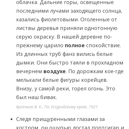
облачка. Дальние горы, освещенные
последними лучами заходящего солнца,
казались фиолетовыми. Оголенные от
листвы деревья приняли однотонную
серую окраску. В нашей деревне по-
прежнему царило
полное
спокойствие.
Из длинных труб фанз вились белые
дымки. Они быстро таяли в прохладном
вечернем
воздухе
. По дорожкам кое-где
мелькали белые фигуры корейцев.
Внизу, у самой реки, горел огонь. Это
был наш бивак.
Арсеньев В. К., По Уссурийскому краю, 1921
Следя прищуренными глазами за
костром, он ощупью достал портсигар и