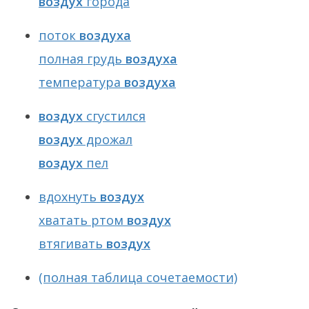
воздух
города
поток
воздуха
полная грудь
воздуха
температура
воздуха
воздух
сгустился
воздух
дрожал
воздух
пел
вдохнуть
воздух
хватать ртом
воздух
втягивать
воздух
(полная таблица сочетаемости)