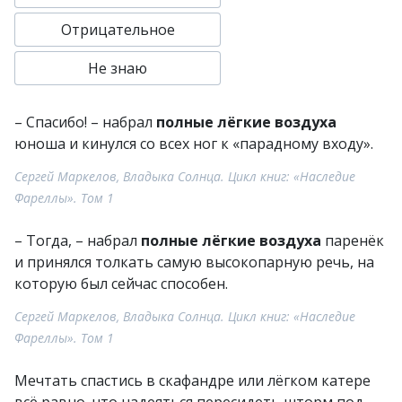
Отрицательное
Не знаю
– Спасибо! – набрал
полные лёгкие воздуха
юноша и кинулся со всех ног к «парадному входу».
Сергей Маркелов, Владыка Солнца. Цикл книг: «Наследие
Фареллы». Том 1
– Тогда, – набрал
полные лёгкие воздуха
паренёк
и принялся толкать самую высокопарную речь, на
которую был сейчас способен.
Сергей Маркелов, Владыка Солнца. Цикл книг: «Наследие
Фареллы». Том 1
Мечтать спастись в скафандре или лёгком катере