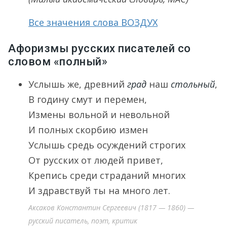
Все значения слова ВОЗДУХ
Афоризмы русских писателей со
словом «полный»
Услышь же, древний
град
наш
стольный
,
В годину смут и перемен,
Измены вольной и невольной
И полных скорбию измен
Услышь средь осуждений строгих
От русских от людей привет,
Крепись среди страданий многих
И здравствуй ты на много лет.
Аксаков Константин Сергеевич (1817 — 1860) —
русский писатель, поэт, критик