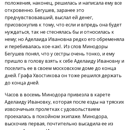
положения, наконец, решилась и написала ему все
откровенно. Бегушев, заранее это
предчувствовавший, выслал ей денег,
присовокупив к тому, что если и впредь она будет
нуждаться, так не стеснялась бы и относилась к
нему; но Аделаида Ивановна редко его обременяла
и перебивалась кое-как!.. Из слов Минодоры
Бегушев понял, что у сестры очень тонко, и ему
пришло в голову взять к себе Аделаиду Ивановну и
поселить ее в своем московском доме до конца
дней. Графа Хвостикова он тоже решился держать
до конца дней.
Часов в восемь Минодора привезла в карете
Аделаиду Ивановку, которая после езды на тряских
извозчичьих пролетках с удовольствием
проехалась в покойном экипаже. Минодора,
выскочив первая, почтительно высадила ее из