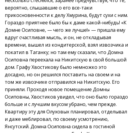
несколько стеснялся, заранее предчувствуя, что те,
вероятно, слышавшие о его все-таки
прикосновенности к делу Хмурина, будут сухи с ним.
Гораздо приятнее было бы к даме какой-нибудь! «К
Домне Осиповне, — чего же лучше!» — пришла ему
вдруг счастливая мысль, и он, не откладывая
времени, вышел из кондитерской, взял извозчика и
покатил в Таганку; но там ему сказали, что Домна
Осиповна переехала на Никитскую в свой большой
дом. Графу Хвостикову было немножко это
досадно, но он решился поставить на своем и на
том же извозчике отправился на Никитскую. Его
приняли. Проходя новое помещение Домны
Осиповны, Хвостиков увидел, что оно было гораздо
больше и с лучшим вкусом убрано, чем прежде.
Квартиру эту для Олуховых планировал, отделывал
и даже меблировал, по своему усмотрению,
Янсутский. Домна Осиповна сидела в гостиной