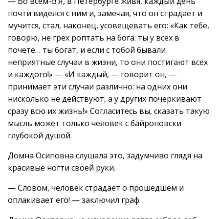
— Во всем-с! Я, в Петербурге живя, каждый день
почти виделся с ним и, замечая, что он страдает и
мучится, стал, наконец, усовещевать его: «Как тебе,
говорю, не грех роптать на бога: ты у всех в
почете… ты богат, и если с тобой бывали
неприятные случаи в жизни, то они постигают всех
и каждого!» — «И каждый, — говорит он, —
принимает эти случаи различно: на одних они
нисколько не действуют, а у других почеркивают
сразу всю их жизнь!» Согласитесь вы, сказать такую
мысль может только человек с байроновски
глубокой душой.
Домна Осиповна слушала это, задумчиво глядя на
красивые ногти своей руки.
— Словом, человек страдает о прошедшем и
оплакивает его! — заключил граф.