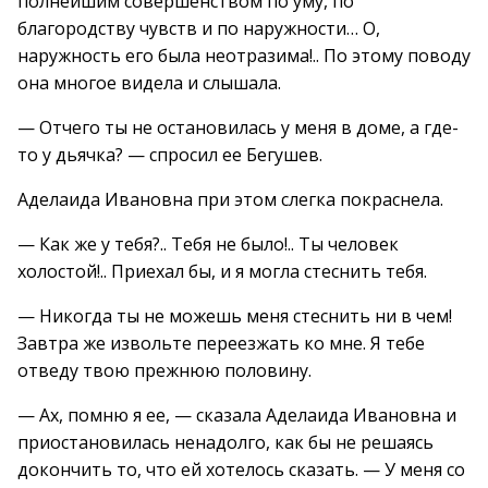
полнейшим совершенством по уму, по
благородству чувств и по наружности… О,
наружность его была неотразима!.. По этому поводу
она многое видела и слышала.
— Отчего ты не остановилась у меня в доме, а где-
то у дьячка? — спросил ее Бегушев.
Аделаида Ивановна при этом слегка покраснела.
— Как же у тебя?.. Тебя не было!.. Ты человек
холостой!.. Приехал бы, и я могла стеснить тебя.
— Никогда ты не можешь меня стеснить ни в чем!
Завтра же извольте переезжать ко мне. Я тебе
отведу твою прежнюю половину.
— Ах, помню я ее, — сказала Аделаида Ивановна и
приостановилась ненадолго, как бы не решаясь
докончить то, что ей хотелось сказать. — У меня со