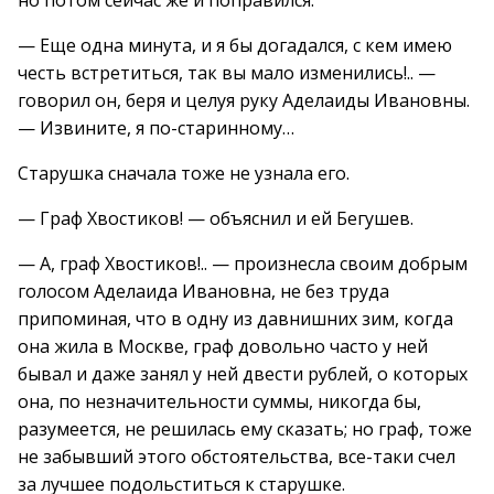
но потом сейчас же и поправился.
— Еще одна минута, и я бы догадался, с кем имею
честь встретиться, так вы мало изменились!.. —
говорил он, беря и целуя руку Аделаиды Ивановны.
— Извините, я по-старинному…
Старушка сначала тоже не узнала его.
— Граф Хвостиков! — объяснил и ей Бегушев.
— А, граф Хвостиков!.. — произнесла своим добрым
голосом Аделаида Ивановна, не без труда
припоминая, что в одну из давнишних зим, когда
она жила в Москве, граф довольно часто у ней
бывал и даже занял у ней двести рублей, о которых
она, по незначительности суммы, никогда бы,
разумеется, не решилась ему сказать; но граф, тоже
не забывший этого обстоятельства, все-таки счел
за лучшее подольститься к старушке.