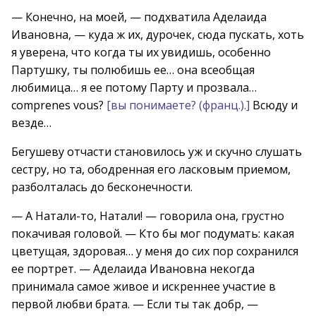
— Конечно, на моей, — подхватила Аделаида
Ивановна, — куда ж их, дурочек, сюда пускать, хоть
я уверена, что когда ты их увидишь, особенно
Партушку, ты полюбишь ее… она всеобщая
любимица… я ее потому Парту и прозвала…
comprenes vous?
[вы понимаете? (франц.).]
Всюду и
везде…
Бегушеву отчасти становилось уж и скучно слушать
сестру, но та, ободренная его ласковым приемом,
разболталась до бесконечности.
— А Натали-то, Натали! — говорила она, грустно
покачивая головой. — Кто бы мог подумать: какая
цветущая, здоровая… у меня до сих пор сохранился
ее портрет. — Аделаида Ивановна некогда
принимала самое живое и искреннее участие в
первой любви брата. — Если ты так добр, —