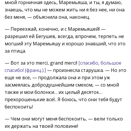
мной горничная здесь, Маремьяша, и ты, я думаю,
знаешь, что мы не можем жить ни я без нее, ни она
без меня, — объяснила она, наконец.
— Переезжай, конечно, и с Маремьяшей! —
разрешил ей Бегушев, всегда, впрочем, терпеть не
могший эту Маремьяшу и хорошо знавший, что это
за птица.
— Вот за это merci, grand merci!
[спасибо, большое
спасибо! (франц.).]
— произнесла старушка. — Но это
еще не все, — продолжала она и при этом уж
засмеялась добродушнейшим смехом, — со мной
также и мои болонки… их целый десяток…
прехорошенькие все!.. Я боюсь, что они тебя будут
беспокоить!
— Чем они могут меня беспокоить, — вели только
их держать на твоей половине!