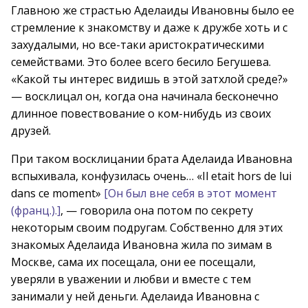
Главною же страстью Аделаиды Ивановны было ее
стремление к знакомству и даже к дружбе хоть и с
захудалыми, но все-таки аристократическими
семействами. Это более всего бесило Бегушева.
«Какой ты интерес видишь в этой затхлой среде?»
— восклицал он, когда она начинала бесконечно
длинное повествование о ком-нибудь из своих
друзей.
При таком восклицании брата Аделаида Ивановна
вспыхивала, конфузилась очень… «Il etait hors de lui
dans се moment»
[Он был вне себя в этот момент
(франц.).]
, — говорила она потом по секрету
некоторым своим подругам. Собственно для этих
знакомых Аделаида Ивановна жила по зимам в
Москве, сама их посещала, они ее посещали,
уверяли в уважении и любви и вместе с тем
занимали у ней деньги. Аделаида Ивановна с