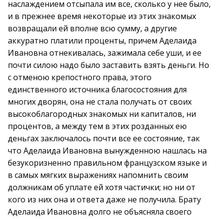
наслаждением отсыпала им все, сколько у нее было,
и в прежнее время некоторые из этих знакомых
возвращали ей вполне всю сумму, а другие
аккуратно платили проценты, причем Аделаида
Ивановна отнекивалась, зажимала себе уши, и ее
почти силою надо было заставить взять деньги. Но
с отменою крепостного права, этого
единственного источника благосостояния для
многих дворян, она не стала получать от своих
высокоблагородных знакомых ни капиталов, ни
процентов, а между тем в этих розданных ею
деньгах заключалось почти все ее состояние, так
что Аделаида Ивановна вынужденною нашлась на
безукоризненно правильном французском языке и
в самых мягких выражениях напомнить своим
должникам об уплате ей хотя частички; но ни от
кого из них она и ответа даже не получила. Брату
Аделаида Ивановна долго не объясняла своего