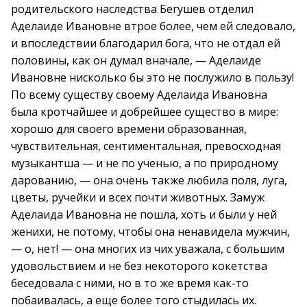
родительского наследства Бегушев отделил
Аделаиде Ивановне втрое более, чем ей следовало,
и впоследствии благодарил бога, что не отдал ей
половины, как он думал вначале, — Аделаиде
Ивановне нисколько бы это не послужило в пользу!
По всему существу своему Аделаида Ивановна
была кротчайшее и добрейшее существо в мире:
хорошо для своего времени образованная,
чувствительная, сентиментальная, превосходная
музыкантша — и не по ученью, а по природному
дарованию, — она очень также любила поля, луга,
цветы, ручейки и всех почти животных. Замуж
Аделаида Ивановна не пошла, хоть и были у ней
женихи, не потому, чтобы она ненавидела мужчин,
— о, нет! — она многих из чих уважала, с большим
удовольствием и не без некоторого кокетства
беседовала с ними, но в то же время как-то
побаивалась, а еще более того стыдилась их.