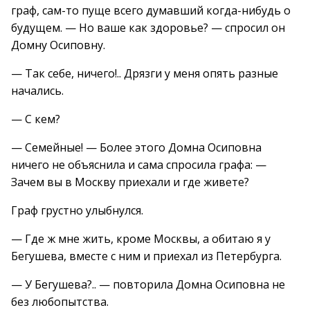
граф, сам-то пуще всего думавший когда-нибудь о
будущем. — Но ваше как здоровье? — спросил он
Домну Осиповну.
— Так себе, ничего!.. Дрязги у меня опять разные
начались.
— С кем?
— Семейные! — Более этого Домна Осиповна
ничего не объяснила и сама спросила графа: —
Зачем вы в Москву приехали и где живете?
Граф грустно улыбнулся.
— Где ж мне жить, кроме Москвы, а обитаю я у
Бегушева, вместе с ним и приехал из Петербурга.
— У Бегушева?.. — повторила Домна Осиповна не
без любопытства.