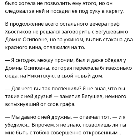
было хотела не позволить ему этого, но он
следовал за ней и посадил ее под руку в карету.
В продолжение всего остального вечера граф
Хвостиков не решался заговорить с Бегушевым о
Домне Осиповне, но за ужином, выпив стакана два
красного вина, отважился на то.
— Я сегодня, между прочим, был и даже обедал у
Домны Осиповны, которая переехала близехонько
сюда, на Никитскую, в свой новый дом.
— Для чего вы так поспешили? Я не знал, что вы
такие с ней друзья! — заметил Бегушев, немного
вспыхнувший от слов графа.
— Мы давно с ней дружны, — отвечал тот, — и я
убедился… Впрочем, я не знаю, позволишь ли ты
мне быть с тобою совершенно откровенным…