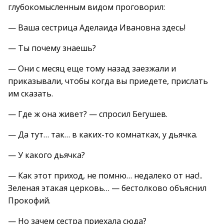
глубокомысленным видом проговорил:
— Ваша сестрица Аделаида Ивановна здесь!
— Ты почему знаешь?
— Они с месяц еще тому назад заезжали и
приказывали, чтобы когда вы приедете, прислать
им сказать.
— Где ж она живет? — спросил Бегушев.
— Да тут… так… в каких-то комнатках, у дьячка.
— У какого дьячка?
— Как этот приход, не помню… недалеко от нас!..
Зеленая этакая церковь… — бестолково объяснил
Прокофий.
— Но зачем сестра приехала сюда?