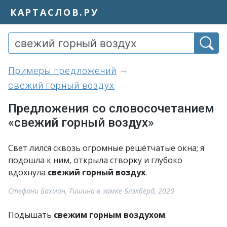
КАРТАСЛОВ.РУ
примеры предложений
свежий горный воздух
Предложения со словосочетанием
«свежий горный воздух»
Свет лился сквозь огромные решётчатые окна; я
подошла к ним, открыла створку и глубоко
вдохнула
свежий горный воздух
.
Стефани Бахман, Тишина в замке Блэкбёрд, 2020
Подышать
свежим горным воздухом
.