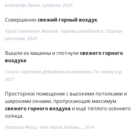
Александр Лапин, Суперхан, 2020
Совершенно
свежий горный воздух
.
Юрий Семёнович Яковлев, Героями рождаются. Сборник
рассказов, 2020
Вышли из машины и глотнули
свежего горного
воздуха
.
Галина Сергеевна Добрякова-Колесникова, По закону гор,
2021
Просторное помещение с высокими потолками и
широкими окнами, пропускающие максимум
свежего горного воздуха
и ещё тёплого осеннего
солнца.
Наталия Фелиз, Что такое Любовь…, 2014