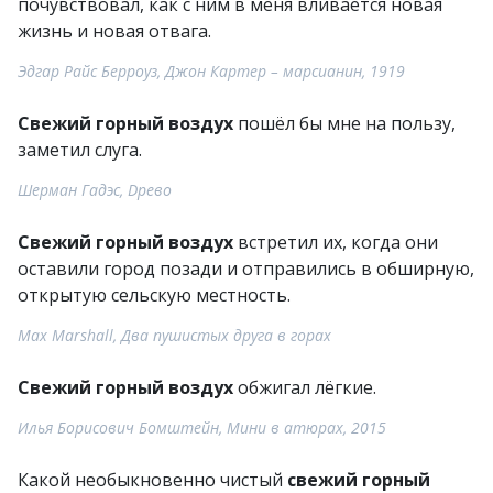
почувствовал, как с ним в меня вливается новая
жизнь и новая отвага.
Эдгар Райс Берроуз, Джон Картер – марсианин, 1919
Свежий горный воздух
пошёл бы мне на пользу,
заметил слуга.
Шерман Гадэс, Dрево
Свежий горный воздух
встретил их, когда они
оставили город позади и отправились в обширную,
открытую сельскую местность.
Max Marshall, Два пушистых друга в горах
Свежий горный воздух
обжигал лёгкие.
Илья Борисович Бомштейн, Мини в атюрах, 2015
Какой необыкновенно чистый
свежий горный