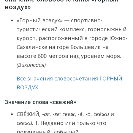
воздух»
«Горный воздух» — спортивно-
туристический комплекс, горнолыжный
курорт, расположенный в городе Южно-
Сахалинске на горе Большевик на
высоте 600 метров над уровнем моря.
(Википедия)
Все значения словосочетания ГОРНЫЙ
ВОЗДУХ
Значение слова «свежий»
СВЕ́ЖИЙ
, -
ая
, -
ее
;
свеж
, -а́, -о́,
све́жи
и
свежи́
.
1.
Недавно или только что
полученный, добытый,