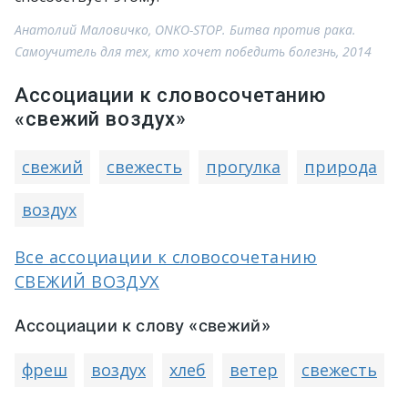
Анатолий Маловичко, ONKO-STOP. Битва против рака.
Самоучитель для тех, кто хочет победить болезнь, 2014
Ассоциации к словосочетанию
«свежий воздух»
свежий
свежесть
прогулка
природа
воздух
Все ассоциации к словосочетанию
СВЕЖИЙ ВОЗДУХ
Ассоциации к слову «свежий»
фреш
воздух
хлеб
ветер
свежесть