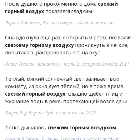
После душного прокопчённого дома
свежий
горный воздух
показался сладким.
Лариса Радченко, Жизнь и смерть. Источник жизни
Она вдохнула ещё раз, с открытым ртом, позволяя
свежему горному воздуху
проникнуть в лёгкие,
попыталась распробовать его на вкус.
Павел Павлов, Хранитель. Часть 2. Острова Ламеда, 2021
Тёплый, мягкий солнечный свет заливает всю
комнату, из окна дует тёплый, но в тоже время
свежий горный воздух
, слышно щебет птиц и
журчание воды в реке, протекающей возле дачи.
Джули Роу, Впусти Чудо в свою жизнь, 2022
Легко дышалось
свежим горным воздухом
.
Григорий Рыжов, Былины и сказания о русских предках