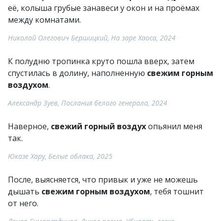
её, колыша грубые занавеси у окон и на проёмах
между комнатами.
Николай Олегович Бершицкий, На заре Хаоса, 2024
К полудню тропинка круто пошла вверх, затем
спустилась в долину, наполненную
свежим горным
воздухом
.
Александр Зуев, Послания белого генерала, 2024
Наверное,
свежий горный воздух
опьянил меня
так.
Юказе Хару, Белые облака, 2025
После, выясняется, что привык и уже не можешь
дышать
свежим горным воздухом
, тебя тошнит
от него.