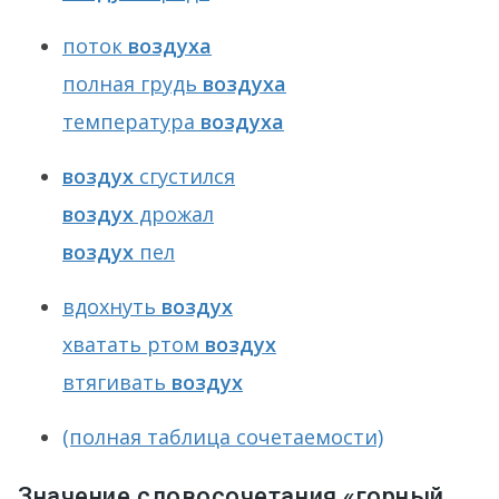
поток
воздуха
полная грудь
воздуха
температура
воздуха
воздух
сгустился
воздух
дрожал
воздух
пел
вдохнуть
воздух
хватать ртом
воздух
втягивать
воздух
(полная таблица сочетаемости)
Значение словосочетания «горный