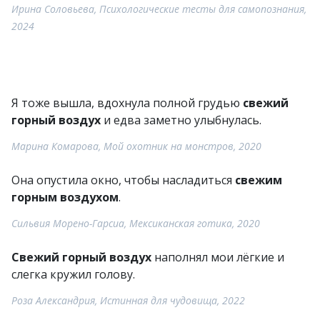
Ирина Соловьева, Психологические тесты для самопознания,
2024
Я тоже вышла, вдохнула полной грудью
свежий
горный воздух
и едва заметно улыбнулась.
Марина Комарова, Мой охотник на монстров, 2020
Она опустила окно, чтобы насладиться
свежим
горным воздухом
.
Сильвия Морено-Гарсиа, Мексиканская готика, 2020
Свежий горный воздух
наполнял мои лёгкие и
слегка кружил голову.
Роза Александрия, Истинная для чудовища, 2022