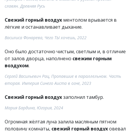
славян. Древняя Русь
Свежий горный воздух
ментолом врывается в
лёгкие и останавливает дыхание.
Василиса Фонарева, Чего ТЫ хочешь, 2022
Оно было достаточно чистым, светлым и, в отличие
от залов дворца, наполнено
свежим горным
воздухом
.
Сергей Васильевич Рац, Пропавшие в параллельном. Часть
вторая. Империя Синего Аиста в огне, 2023
Свежий горный воздух
заполнил тамбур.
Мария Бардина, Югория, 2024
Огромная жёлтая луна залила масляным пятном
половину комнаты,
свежий горный воздух
овевал