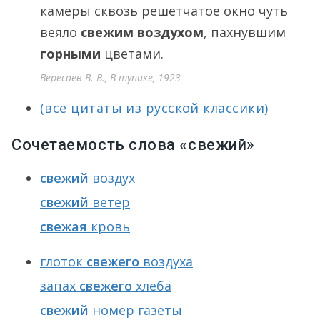
камеры сквозь решетчатое окно чуть
веяло
свежим
воздухом
, пахнувшим
горными
цветами.
Вересаев В. В., В тупике, 1923
(все цитаты из русской классики)
Сочетаемость слова «свежий»
свежий
воздух
свежий
ветер
свежая
кровь
глоток
свежего
воздуха
запах
свежего
хлеба
свежий
номер газеты