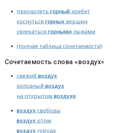
преодолеть
горный
хребет
коснуться
горных
вершин
увлекаться
горными
лыжами
(полная таблица сочетаемости)
Сочетаемость слова «воздух»
свежий
воздух
холодный
воздух
на открытом
воздухе
воздух
свободы
воздух
ртом
воздух
города