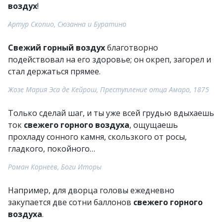
воздух
!
Артур Скопио, Сюзанна и Буратино
Свежий горный воздух
благотворно
подействовал на его здоровье; он окреп, загорел и
стал держаться прямее.
Жозе Мария Эса де Кейрош, Преступление отца Амаро, 1875
Только сделай шаг, и ты уже всей грудью вдыхаешь
ток
свежего горного воздуха
, ощущаешь
прохладу сонного камня, скользкого от росы,
гладкого, покойного…
Роман Корнеев, Боги Иторы
Например, для дворца головы ежедневно
закупается две сотни баллонов
свежего горного
воздуха
.