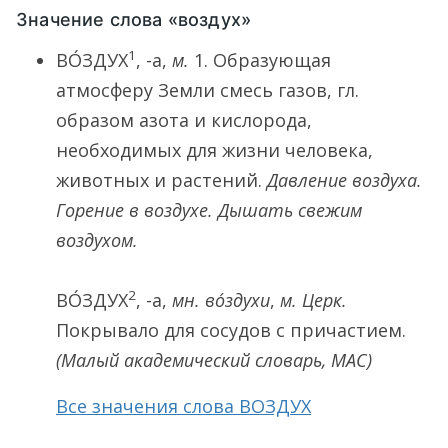
Значение слова «воздух»
1
ВО́ЗДУХ
, -а,
м.
1.
Образующая
атмосферу Земли смесь газов, гл.
образом азота и кислорода,
необходимых для жизни человека,
животных и растений.
Давление воздуха.
Горение в воздухе. Дышать свежим
воздухом.
2
ВО́ЗДУХ
, -а,
мн.
во́здухи
,
м. Церк.
Покрывало для сосудов с причастием.
(Малый академический словарь, МАС)
Все значения слова ВОЗДУХ