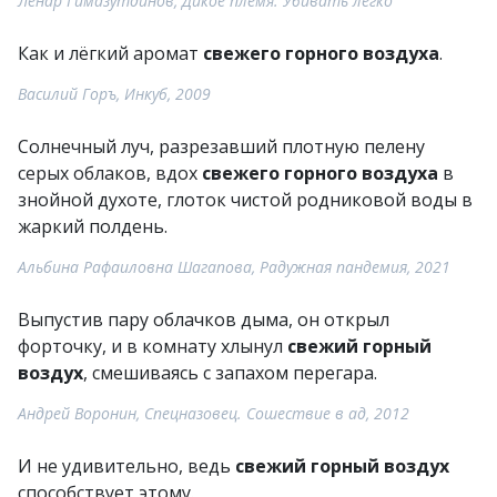
Ленар Гимазутдинов, Дикое племя. Убивать легко
Как и лёгкий аромат
свежего горного воздуха
.
Василий Горъ, Инкуб, 2009
Солнечный луч, разрезавший плотную пелену
серых облаков, вдох
свежего горного воздуха
в
знойной духоте, глоток чистой родниковой воды в
жаркий полдень.
Альбина Рафаиловна Шагапова, Радужная пандемия, 2021
Выпустив пару облачков дыма, он открыл
форточку, и в комнату хлынул
свежий горный
воздух
, смешиваясь с запахом перегара.
Андрей Воронин, Спецназовец. Сошествие в ад, 2012
И не удивительно, ведь
свежий горный воздух
способствует этому.