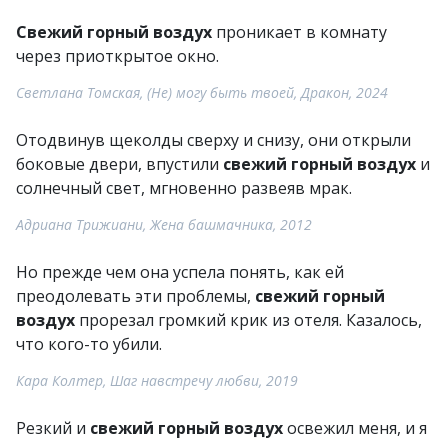
Свежий горный воздух
проникает в комнату
через приоткрытое окно.
Светлана Томская, (Не) могу быть твоей, Дракон, 2024
Отодвинув щеколды сверху и снизу, они открыли
боковые двери, впустили
свежий горный воздух
и
солнечный свет, мгновенно развеяв мрак.
Адриана Трижиани, Жена башмачника, 2012
Но прежде чем она успела понять, как ей
преодолевать эти проблемы,
свежий горный
воздух
прорезал громкий крик из отеля. Казалось,
что кого-то убили.
Кара Колтер, Шаг навстречу любви, 2019
Резкий и
свежий горный воздух
освежил меня, и я