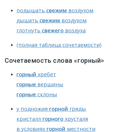
подышать
свежим
воздухом
дышать
свежим
воздухом
глотнуть
свежего
воздуха
(полная таблица сочетаемости)
Сочетаемость слова «горный»
горный
хребет
горные
вершины
горные
склоны
у подножия
горной
гряды
кристалл
горного
хрусталя
в условиях
горной
местности