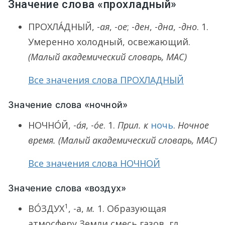
Значение слова «прохладный»
ПРОХЛА́ДНЫЙ
, -
ая
, -
ое
; -
ден
, -
дна
, -
дно
.
1.
Умеренно холодный, освежающий.
(Малый академический словарь, МАС)
Все значения слова ПРОХЛАДНЫЙ
Значение слова «ночной»
НОЧНО́Й
, -
а́я
, -
о́е
.
1.
Прил. к
ночь
.
Ночное
время.
(Малый академический словарь, МАС)
Все значения слова НОЧНОЙ
Значение слова «воздух»
1
ВО́ЗДУХ
, -а,
м.
1.
Образующая
атмосферу Земли смесь газов, гл.