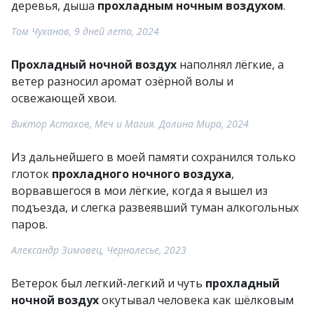
деревья, дыша
прохладным ночным воздухом
.
Том Чуханов, 9 дней лета, 2024
Прохладный ночной воздух
наполнял лёгкие, а
ветер разносил аромат озёрной волы и
освежающей хвои.
Виктор Астахов, Меч и Магия. Долина Мира, 2024
Из дальнейшего в моей памяти сохранился только
глоток
прохладного ночного воздуха
,
ворвавшегося в мои лёгкие, когда я вышел из
подъезда, и слегка развеявший туман алкогольных
паров.
Александр Зимовец, Чернолесье, 2023
Ветерок был легкий-легкий и чуть
прохладный
ночной воздух
окутывал человека как шёлковым