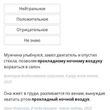
Нейтральное
Положительное
Отрицательное
Не знаю
Мужчина улыбнулся, завёл двигатель и опустил
стёкла, позволяя
прохладному ночному воздуху
ворваться в салон.
Виктория Владиславовна Шорикова, Я умру этим летом,
2025
Она жжёт в груди, разливается по венам, вынуждая
хватать ртом
прохладный ночной воздух
.
Лана Морриган, Я тебя прощаю. Чужая любовь, 2022