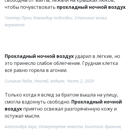
свободны от вахты, лежали на крышках люков,
чтобы почувствовать
прохладный ночной воздух
.
Гюнтер Прин, Командир подлодки. Стальные волки
вермахта
Прохладный ночной воздух
ударил в лёгкие, но
это принесло слабое облегчение. Грудная клетка
всё равно горела в агонии.
Сильвия Лайм, Умоляй, ведьма. Часть 2, 2020
Только когда я вслед за братом вышла на улицу,
смогла вздохнуть свободно.
Прохладный ночной
воздух
приятно освежал разгорячённую кожу и
остужал мысли.
Александра Берг, Отвергнутая невеста Золотого дракона,