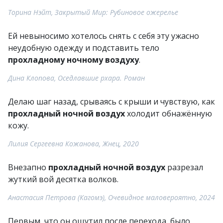
Торина Нэйт, Закрытый Мир: Рубиновое ожерелье
Ей невыносимо хотелось снять с себя эту ужасно
неудобную одежду и подставить тело
прохладному ночному воздуху
.
Дина Клопова, Оседлавшие рхара. Роман
Делаю шаг назад, срываясь с крыши и чувствую, как
прохладный ночной воздух
холодит обнажённую
кожу.
Лилия Сергеевна Кожанова, Жнец, 2020
Внезапно
прохладный ночной воздух
разрезал
жуткий вой десятка волков.
Анастасия Петрова (Кагомэ), Очевидное маловероятно, 2024
Первым, что он ощутил после перехода, было