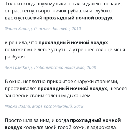
Только когда шум музыки остался далеко позади,
он расстегнул воротничок рубашки и глубоко
вдохнул свежий
прохладный ночной воздух
.
Фиона Харпер, Счастье для тебя, 2010
Я решила, что
прохладный ночной воздух
поможет мне легче уснуть, а утреннее солнце меня
разбудит.
Энн Грэнджер, Любопытство наказуемо, 2008
В окно, неплотно прикрытое снаружи ставнями,
просачивался
прохладный ночной воздух
, шевеля
занавески своим солёным дыханием.
Фиона Валпи, Море воспоминаний, 2018
Просто шла за ним, и когда
прохладный ночной
воздух
коснулся моей голой кожи, я задрожала.