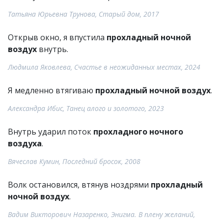
Татьяна Юрьевна Трунова, Старый дом, 2017
Открыв окно, я впустила
прохладный ночной
воздух
внутрь.
Людмила Яковлева, Счастье в неожиданных местах, 2024
Я медленно втягиваю
прохладный ночной воздух
.
Александра Ибис, Танец алого и золотого, 2023
Внутрь ударил поток
прохладного ночного
воздуха
.
Вячеслав Кумин, Последний бросок, 2008
Волк остановился, втянув ноздрями
прохладный
ночной воздух
.
Вадим Викторович Назаренко, Энигма. В плену желаний,