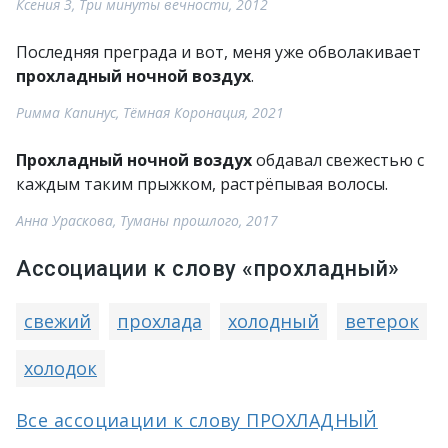
Ксения З, Три минуты вечности, 2012
Последняя преграда и вот, меня уже обволакивает
прохладный ночной воздух
.
Римма Капинус, Тёмная Коронация, 2021
Прохладный ночной воздух
обдавал свежестью с
каждым таким прыжком, растрёпывая волосы.
Анна Ураскова, Туманы прошлого, 2017
Ассоциации к слову «прохладный»
свежий
прохлада
холодный
ветерок
холодок
Все ассоциации к слову ПРОХЛАДНЫЙ