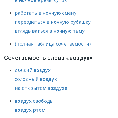
в
ночное
время суток
работать в
ночную
смену
переодеться в
ночную
рубашку
вглядываться в
ночную
тьму
(полная таблица сочетаемости)
Сочетаемость слова «воздух»
свежий
воздух
холодный
воздух
на открытом
воздухе
воздух
свободы
воздух
ртом