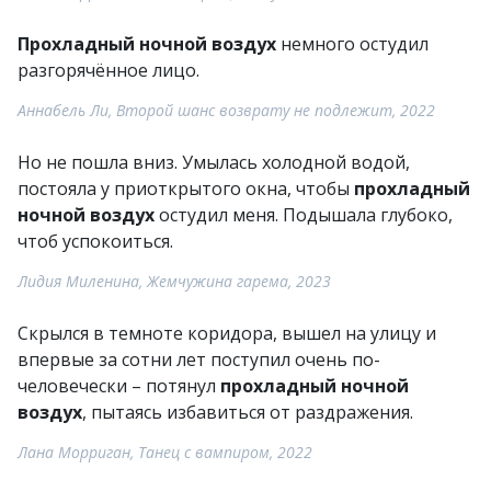
Прохладный ночной воздух
немного остудил
разгорячённое лицо.
Аннабель Ли, Второй шанс возврату не подлежит, 2022
Но не пошла вниз. Умылась холодной водой,
постояла у приоткрытого окна, чтобы
прохладный
ночной воздух
остудил меня. Подышала глубоко,
чтоб успокоиться.
Лидия Миленина, Жемчужина гарема, 2023
Скрылся в темноте коридора, вышел на улицу и
впервые за сотни лет поступил очень по-
человечески – потянул
прохладный ночной
воздух
, пытаясь избавиться от раздражения.
Лана Морриган, Танец с вампиром, 2022