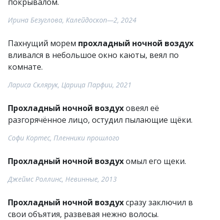
покрывалом.
Ирина Безуглова, Калейдоскоп—2, 2024
Пахнущий морем
прохладный ночной воздух
вливался в небольшое окно каюты, веял по
комнате.
Лариса Склярук, Царица Парфии, 2021
Прохладный ночной воздух
овеял её
разгорячённое лицо, остудил пылающие щёки.
Софи Кортес, Пленники прошлого
Прохладный ночной воздух
омыл его щеки.
Джеймс Роллинс, Невинные, 2013
Прохладный ночной воздух
сразу заключил в
свои объятия, развевая нежно волосы.