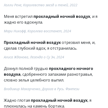
Холли Рене, Королевство звезд и теней, 2022
Меня встретил
прохладный ночной воздух
, и я
жадно его вдохнула.
Мари Нихофф, Королева восстанет, 2024
Прохладный ночной воздух
отрезвил меня, и,
сделав глубокий вдох, я отстранилась.
Алиса Жданова, Легенда о Су Эн, 2024
Дохнул полной грудью
прохладного ночного
воздуха
, сдобренного запахами разнотравья,
словно зелья целебного выпил.
Владимир Макарченко, Дорога в Русь. Фэнтези
Жадно глотая
прохладный ночной воздух
, я
плюхнулась на камень бортика.