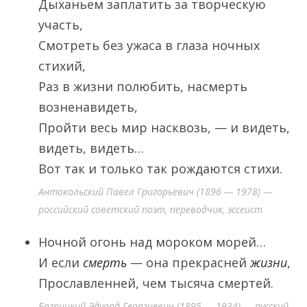
Дыханьем заплатить за творческую
участь,
Смотреть без ужаса в глаза ночных
стихий,
Раз в жизни полюбить, насмерть
возненавидеть,
Пройти весь мир насквозь, — и видеть,
видеть, видеть…
Вот так и только так рождаются стихи.
Антокольский Павел Григорьевич (1896 — 1978) —
российский советский поэт, переводчик, эссеист
Ночной огонь над мороком морей…
И если
смерть
— она прекрасней
жизни
,
Прославленней, чем тысяча смертей.
Багрицкий Эдуард Георгиевич (1895 — 1934) — русский