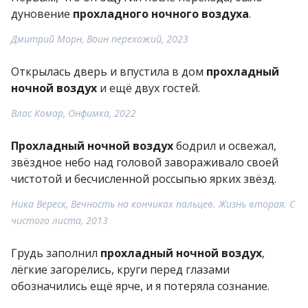
дуновение
прохладного ночного воздуха
.
Дмитрий Морн, Воин перехожий, 2023
Открылась дверь и впустила в дом
прохладный
ночной воздух
и ещё двух гостей.
Влас Комар, Онфимка, 2022
Прохладный ночной воздух
бодрил и освежал,
звёздное небо над головой завораживало своей
чистотой и бесчисленной россыпью ярких звёзд.
Ника Вереск, Вечность на кончиках пальцев. Жизнь вторая. С
чистого листа, 2013
Грудь заполнил
прохладный ночной воздух
,
лёгкие загорелись, круги перед глазами
обозначились ещё ярче, и я потеряла сознание.