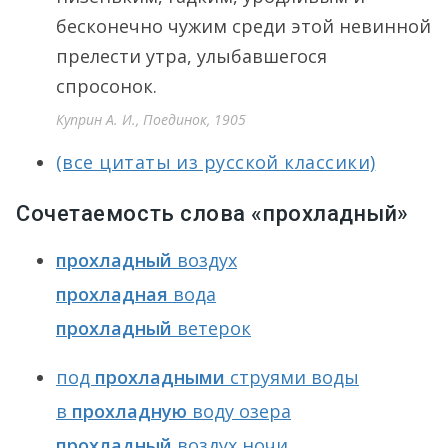
бесконечно чужим среди этой невинной
прелести утра, улыбавшегося
спросонок.
Куприн А. И., Поединок, 1905
(все цитаты из русской классики)
Сочетаемость слова «прохладный»
прохладный
воздух
прохладная
вода
прохладный
ветерок
под
прохладными
струями воды
в
прохладную
воду озера
прохладный
воздух ночи