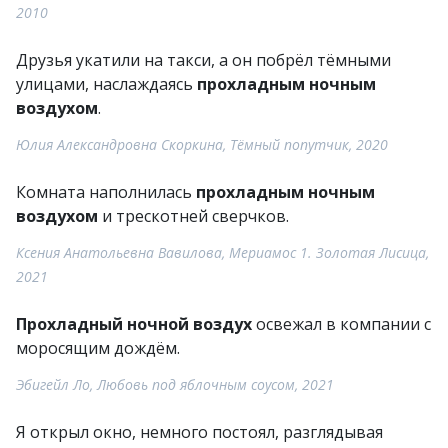
2010
Друзья укатили на такси, а он побрёл тёмными
улицами, наслаждаясь
прохладным ночным
воздухом
.
Юлия Александровна Скоркина, Тёмный попутчик, 2020
Комната наполнилась
прохладным ночным
воздухом
и трескотней сверчков.
Ксения Анатольевна Вавилова, Мериамос 1. Золотая Лисица,
2021
Прохладный ночной воздух
освежал в компании с
моросящим дождём.
Эбигейл Ло, Любовь под яблочным соусом, 2021
Я открыл окно, немного постоял, разглядывая