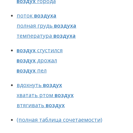
воздух
города
поток
воздуха
полная грудь
воздуха
температура
воздуха
воздух
сгустился
воздух
дрожал
воздух
пел
вдохнуть
воздух
хватать ртом
воздух
втягивать
воздух
(полная таблица сочетаемости)