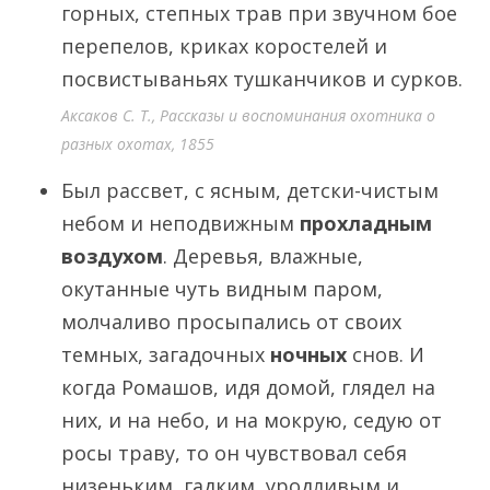
горных, степных трав при звучном бое
перепелов, криках коростелей и
посвистываньях тушканчиков и сурков.
Аксаков С. Т., Рассказы и воспоминания охотника о
разных охотах, 1855
Был рассвет, с ясным, детски-чистым
небом и неподвижным
прохладным
воздухом
. Деревья, влажные,
окутанные чуть видным паром,
молчаливо просыпались от своих
темных, загадочных
ночных
снов. И
когда Ромашов, идя домой, глядел на
них, и на небо, и на мокрую, седую от
росы траву, то он чувствовал себя
низеньким, гадким, уродливым и