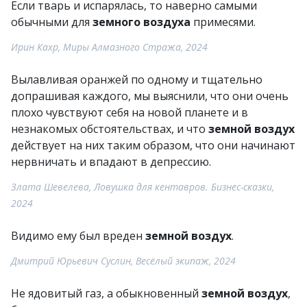
Если тварь и испарялась, то наверно самыми
обычными для
земного воздуха
примесями.
Ирин Кахр, Миры Алмазного Стража, 2024
Вылавливая оранжей по одному и тщательно
допрашивая каждого, мы выяснили, что они очень
плохо чувствуют себя на новой планете и в
незнакомых обстоятельствах, и что
земной воздух
действует на них таким образом, что они начинают
нервничать и впадают в депрессию.
Злата Шевелева, Ловушка для кентавров. Бизнес-сказки,
2024
Видимо ему был вреден
земной воздух
.
Дмитрий Юрьевич Суслин, Весёлый экипаж, 2024
Не ядовитый газ, а обыкновенный
земной воздух
,