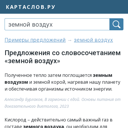
КАРТАСЛОВ.РУ
примеры предложений
земной воздух
Предложения со словосочетанием
«земной воздух»
Полученное тепло затем поглощается
земным
воздухом
и земной корой, нагревая нашу планету
и обеспечивая организмы источником энергии.
Александр Бурлаков, В гармонии с едой. Основы питания от
доказательного диетолога, 2023
Кислород – действительно самый важный газ в
составе
земного воздуха
, он необходим для