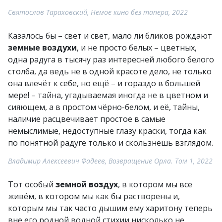
Святослав Тараховский, Немое кино без тапера, 2022
Казалось бы – свет и свет, мало ли бликов рождают
земные воздухи
, и не просто белых – цветных,
одна радуга в тысячу раз интересней любого белого
столба, да ведь не в одной красоте дело, не только
она влечёт к себе, но ещё – и гораздо в большей
мере! – тайна, угадываемая иногда не в цветном и
сияющем, а в простом чёрно-белом, и её, тайны,
наличие расцвечивает простое в самые
немыслимые, недоступные глазу краски, тогда как
по понятной радуге только и скользнёшь взглядом.
Владимир Алексеевич Фадеев, Возвращение Орла. Том 1, 2022
Тот особый
земной воздух
, в котором мы все
живём, в котором мы как бы растворены и,
которым мы так часто дышим ему харитону теперь
вне его родной водной стихии нисколько не