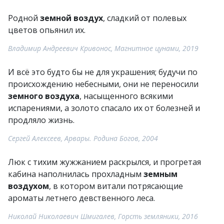
Родной
земной воздух
, сладкий от полевых
цветов опьянил их.
Владимир Андреевич Кривонос, Магнитное цунами, 2019
И всё это будто бы не для украшения; будучи по
происхождению небесными, они не переносили
земного воздуха
, насыщенного всякими
испарениями, а золото спасало их от болезней и
продляло жизнь.
Сергей Алексеев, Арвары. Родина Богов, 2004
Люк с тихим жужжанием раскрылся, и прогретая
кабина наполнилась прохладным
земным
воздухом
, в котором витали потрясающие
ароматы летнего девственного леса.
Николай Николаевич Шмигалев, Горсть земляники, 2016