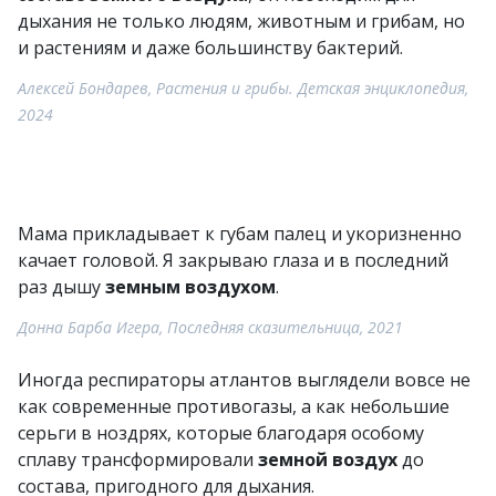
дыхания не только людям, животным и грибам, но
и растениям и даже большинству бактерий.
Алексей Бондарев, Растения и грибы. Детская энциклопедия,
2024
Мама прикладывает к губам палец и укоризненно
качает головой. Я закрываю глаза и в последний
раз дышу
земным воздухом
.
Донна Барба Игера, Последняя сказительница, 2021
Иногда респираторы атлантов выглядели вовсе не
как современные противогазы, а как небольшие
серьги в ноздрях, которые благодаря особому
сплаву трансформировали
земной воздух
до
состава, пригодного для дыхания.