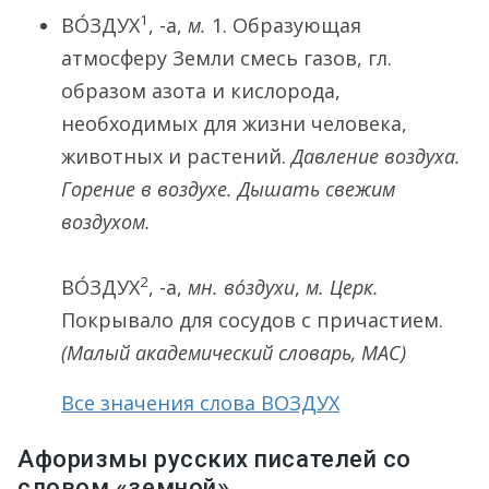
1
ВО́ЗДУХ
, -а,
м.
1.
Образующая
атмосферу Земли смесь газов, гл.
образом азота и кислорода,
необходимых для жизни человека,
животных и растений.
Давление воздуха.
Горение в воздухе. Дышать свежим
воздухом.
2
ВО́ЗДУХ
, -а,
мн.
во́здухи
,
м. Церк.
Покрывало для сосудов с причастием.
(Малый академический словарь, МАС)
Все значения слова ВОЗДУХ
Афоризмы русских писателей со
словом «земной»