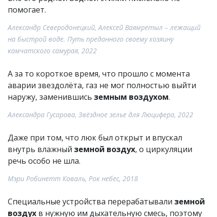
помогает.
Александр Северодонецкий, Алексей Ваямретыл – лежащий
на быстрой воде. Путь преданного своему хозяину
камчатского самурая, 2022
А за то короткое время, что прошло с момента
аварии звездолёта, газ не мог полностью выйти
наружу, заменившись
земным воздухом
.
Александра Гусарова, Звёздное зелье для Люцифера, 2022
Даже при том, что люк был открыт и впускал
внутрь влажный
земной воздух
, о циркуляции
речь особо не шла.
Мэри Робинетт Коваль, Рок небес, 2018
Специальные устройства перерабатывали
земной
воздух
в нужную им дыхательную смесь, поэтому