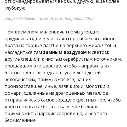
откомандировываться вновь в другую, ещё более
глубокую.
Андрей Андреевич Вознин, Командировка, 2008
Тем временем, маленькие гномы усердно
трудились: одни вели стада серн через потайные
врата на горные пастбища верхнего мира, чтобы
насладиться там
земным воздухом
и светом;
другие спешили к чистым серебристым источникам,
орошавшим это царство, чтобы направить их
благословенные воды на луга и леса детей
человеческих, приумножая всё, на них
произраставшее; иные, взяв кирки, молотки и
фонари, сделанные из драгоценных металлов,
отправлялись в самое сердце окрестных гор, чтобы
добыть скрытые богатства и ещё больше
приумножить царские сокровища, и без того
бесчисленные.