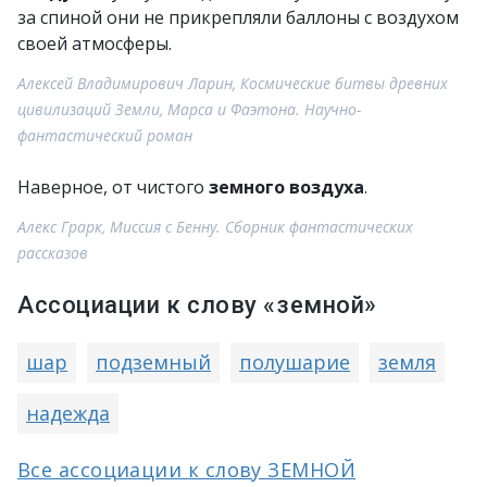
за спиной они не прикрепляли баллоны с воздухом
своей атмосферы.
Алексей Владимирович Ларин, Космические битвы древних
цивилизаций Земли, Марса и Фаэтона. Научно-
фантастический роман
Наверное, от чистого
земного воздуха
.
Алекс Грарк, Миссия с Бенну. Сборник фантастических
рассказов
Ассоциации к слову «земной»
шар
подземный
полушарие
земля
надежда
Все ассоциации к слову ЗЕМНОЙ