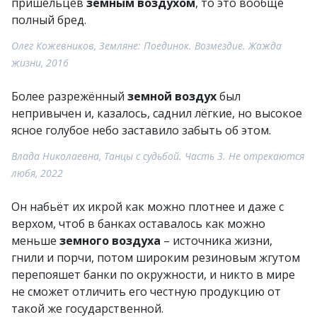
пришельцев
земным воздухом
, то это вообще
полный бред.
Олег Кожевников, Земляне: Поединок. Возмездие. Жажда
жизни, 2016
Более разрежённый
земной воздух
был
непривычен и, казалось, саднил лёгкие, но высокое
ясное голубое небо заставило забыть об этом.
Влада Николаевна, Танцы с судьбой. Часть 3. Не отрекаются
любя, 2022
Он набьёт их икрой как можно плотнее и даже с
верхом, чтоб в банках оставалось как можно
меньше
земного воздуха
– источника жизни,
гнили и порчи, потом широким резиновым жгутом
перепояшет банки по окружности, и никто в мире
не сможет отличить его честную продукцию от
такой же государственной.