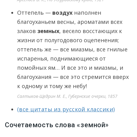
Оттепель —
воздух
наполнен
благоуханьем весны, ароматами всех
злаков
земных
, весело восстающих к
жизни от полугодового оцепенения;
оттепель же — все миазмы, все гнилые
испаренья, поднимающиеся от
помойных ям… И все это и миазмы, и
благоухания — все это стремится вверх
к одному и тому же небу!
Салтыков-Щедрин М. Е., Губернские очерки, 1857
(все цитаты из русской классики)
Сочетаемость слова «земной»