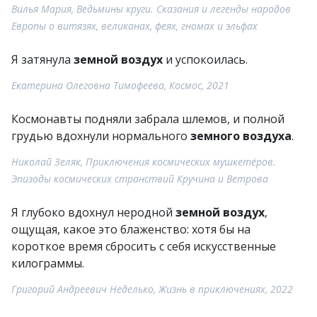
Вилья Мария, Ведьмины круги. Сказания и легенды народов
Европы о витязях, великанах, феях, гномах и эльфах
Я затянула
земной воздух
и успокоилась.
Екатерина Олеговна Тимофеева, Космос, 2021
Космонавты подняли забрала шлемов, и полной
грудью вдохнули нормального
земного воздуха
.
Николай Зеляк, Приключения космических мушкетёров.
Эпизоды космических странствий Кручина и Ветрова
Я глубоко вдохнул неродной
земной воздух
,
ощущая, какое это блаженство: хотя бы на
короткое время сбросить с себя искусственные
килограммы.
Григорий Андреевич Неделько, Жизнь в приключениях, 2022