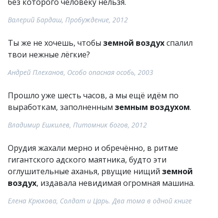
без которого человеку нельзя.
Валерий Бардаш, Пробуждение, 2012
Ты же не хочешь, чтобы
земной воздух
спалил
твои нежные лёгкие?
Андрей Плеханов, Особо опасная особь, 2003
Прошло уже шесть часов, а мы ещё идём по
выработкам, заполненным
земным воздухом
.
Владимир Ешкилев, Питомник богов, 2012
Орудия жахали мерно и обречённо, в ритме
гигантского адского маятника, будто эти
оглушительные аханья, рвущие нищий
земной
воздух
, издавала невидимая огромная машина.
Елена Крюкова, Солдат и Царь. Два тома в одной книге