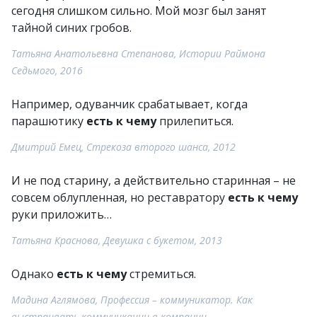
сегодня слишком сильно. Мой мозг был занят
тайной синих гробов.
Татьяна Анатольевна Степанова, Истории Раймона
Седьмого, 2016
Например, одуванчик срабатывает, когда
парашютику
есть к чему
прилепиться.
Дмитрий Емец, Стрекоза второго шанса, 2012
И не под старину, а действительно старинная – не
совсем облупленная, но реставратору
есть к чему
руки приложить…
Татьяна Краснова, Девушка с букетом, 2013
Однако
есть к чему
стремиться.
Мадина Аглямова, Профессия – коммуникатор. Как
выстраивать коммуникации в компании