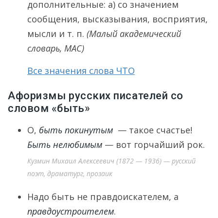
дополнительные: а) со значением
сообщения, высказывания, восприятия,
мысли и т. п.
(Малый академический
словарь, МАС)
Все значения слова ЧТО
Афоризмы русских писателей со
словом «быть»
О,
быть покинутым
— такое счастье!
Быть нелюбимым
— вот горчайший рок.
Кузмин Михаил Алексеевич (1872 — 1936) — русский
поэт, драматург, прозаик
Надо быть не правдоискателем, а
правдоустроителем
.