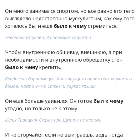
Он много занимался спортом, но всё равно его тело
выглядело недостаточно мускулистым, как ему того
хотелось бы, и ещё
было к чему
стремиться.
Элеонора Юсупова, В потемках страсти
Чтобы внутреннюю обшивку, внешнюю, а при
необходимости и внутреннюю обрешётку стен
было к чему
крепить.
Владислав Воротынцев, Конструкция норвежских каркасных
домов. Части 9–10: Стены и каркас крыши
Он ещё больше удивился. Он готов
был к чему
угодно, но только не к этому.
Юлия Троицкая, Сказки про Шута и не только
И не огорчайся, если не выиграешь, ведь тогда