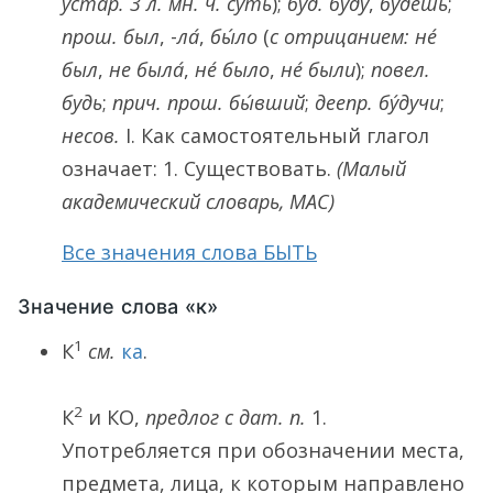
устар. 3 л. мн. ч.
суть
);
буд.
бу́ду
,
бу́дешь
;
прош.
был
, -
ла́
,
бы́ло
(
с отрицанием:
не́
был
,
не была́
,
не́ было
,
не́ были
);
повел.
будь
;
прич. прош.
бы́вший
;
деепр.
бу́дучи
;
несов.
I
. Как самостоятельный глагол
означает:
1.
Существовать.
(Малый
академический словарь, МАС)
Все значения слова БЫТЬ
Значение слова «к»
1
К
см.
ка
.
2
К
и
КО
,
предлог с дат. п.
1.
Употребляется при обозначении места,
предмета, лица, к которым направлено