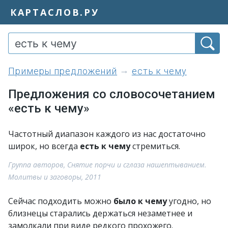
КАРТАСЛОВ.РУ
примеры предложений
есть к чему
Предложения со словосочетанием
«есть к чему»
Частотный диапазон каждого из нас достаточно
широк, но всегда
есть к чему
стремиться.
Группа авторов, Снятие порчи и сглаза нашептыванием.
Молитвы и заговоры, 2011
Сейчас подходить можно
было к чему
угодно, но
близнецы старались держаться незаметнее и
замолкали при виде редкого прохожего.