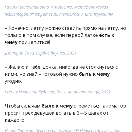
Галина Валентиновна Тимошенко, Метафорическая
психотерапия: стратегии, технологии, инструменты
– Конечно, латку можно ставить прямо на латку, но
только в том случае, если первой латке
есть к
чему
прицепиться!
Дмитрий Емец, Сердце двушки, 2021
– Желаю и тебе, дочка, никогда не столкнуться с
ними, но знай – готовой нужно
быть к чему
угодно.
Ксения Игоревна Руднева, Всего лишь травница, 2022
Чтобы силачам
было к чему
стремиться, аниматор
просит трёх девушек встать в 3—5 шагах от
каждого.
Игорь Борисов, Чем развлечь гостей? Игры и конкурсы для