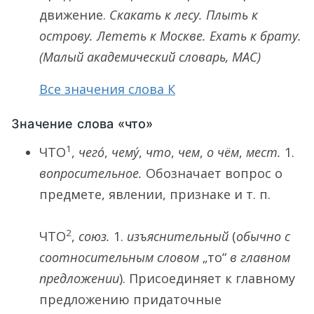
движение.
Скакать к лесу. Плыть к
острову. Лететь к Москве. Ехать к брату.
(Малый академический словарь, МАС)
Все значения слова К
Значение слова «что»
1
ЧТО
,
чего́
,
чему́
,
что
,
чем
,
о чём
,
мест.
1.
вопросительное.
Обозначает вопрос о
предмете, явлении, признаке и т. п.
2
ЧТО
,
союз.
1.
изъяснительный
(
обычно с
соотносительным словом
„то“
в главном
предложении
). Присоединяет к главному
предложению придаточные