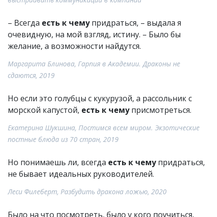
– Всегда
есть к чему
придраться, – выдала я
очевидную, на мой взгляд, истину. – Было бы
желание, а возможности найдутся.
Маргарита Блинова, Гарпия в Академии. Драконы не
сдаются, 2019
Но если это голубцы с кукурузой, а рассольник с
морской капустой,
есть к чему
присмотреться.
Екатерина Шукшина, Постимся всем миром. Экзотические
постные блюда из 70 стран, 2019
Но понимаешь ли, всегда
есть к чему
придраться,
не бывает идеальных руководителей.
Леси Филеберт, Разбудить дракона ложью, 2020
Было на что посмотреть, было у кого поучиться,