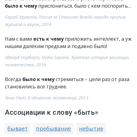
было к чему
прислониться, было с кем поспорить…
Сергей Кремлев, Россия за Сталина! Вождь народа против
жуликов и воров, 2014
Нам с вами
есть к чему
приложить интеллект, а уж
нашим далёким предкам и подавно было!
Эдвард Норберт, Homo Sapiens. Краткая история эволюции
человечества, 2019
Всегда
было к чему
стремиться – цели раз от раза
становились всё труднее.
Энни Уэст, В объятиях незнакомца, 2013
Ассоциации к слову «быть»
бывает
пребывание
небытие