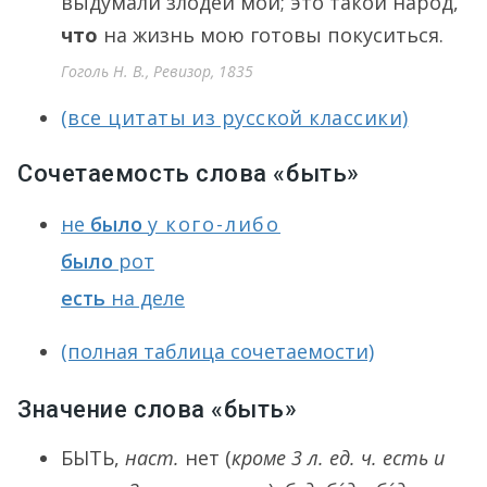
выдумали злодеи мои; это такой народ,
что
на жизнь мою готовы покуситься.
Гоголь Н. В., Ревизор, 1835
(все цитаты из русской классики)
Сочетаемость слова «быть»
не
было
у
кого-либо
было
рот
есть
на деле
(полная таблица сочетаемости)
Значение слова «быть»
БЫТЬ
,
наст.
нет (
кроме 3 л. ед. ч.
есть
и