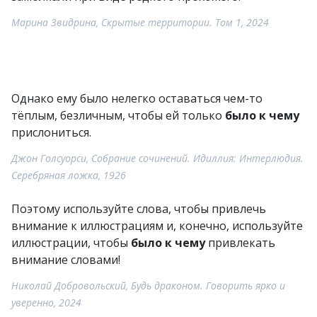
Марина Звидрина, Скрытые территории. Том 1, 2024
Однако ему было нелегко оставаться чем-то
тёплым, безличным, чтобы ей только
было к чему
прислониться.
Джон Голсуорси, Собрание сочинений. Идиллия: Интерлюдия.
Серебряная ложка, 1926
Поэтому используйте слова, чтобы привлечь
внимание к иллюстрациям и, конечно, используйте
иллюстрации, чтобы
было к чему
привлекать
внимание словами!
Николай Добровольский, Будь драконом. Говорить ярко и
уверенно, 2024