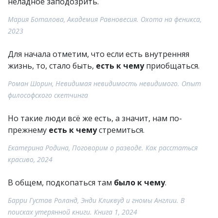
неладное заподозрить.
Мария Боталова, Академия Равновесия. Охота на феникса,
2023
Для начала отметим, что если есть внутренняя
жизнь, то, стало быть,
есть к чему
приобщаться.
Роман Шорин, Невидимая невидимость невидимого. Опыт
философского скетчинга
Но такие люди всё же есть, а значит, нам по-
прежнему
есть к чему
стремиться.
Екатерина Родина, Поговорим о разводе. Как расстаться
красиво, 2024
В общем, подкопаться там
было к чему
.
Барри Густав Роланд, Энди Кликвуд и гномы Англии. В
поисках утерянной книги. Книга 1, 2024