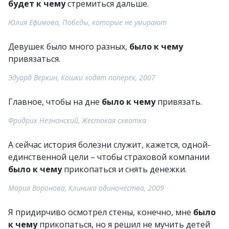
будет к чему
стремиться дальше.
Юлия Ефимова, Победы, которые не умирают
Девушек было много разных,
было к чему
привязаться.
Эдуард Веркин, Кошки ходят поперек, 2007
Главное, чтобы на дне
было к чему
привязать.
Фридрих Незнанский, Жестокая схватка
А сейчас история болезни служит, кажется, одной-
единственной цели – чтобы страховой компании
было к чему
прикопаться и снять денежки.
Мария Воронова, Клиника одиночества, 2009
Я придирчиво осмотрел стены, конечно, мне
было
к чему
прикопаться, но я решил не мучить детей