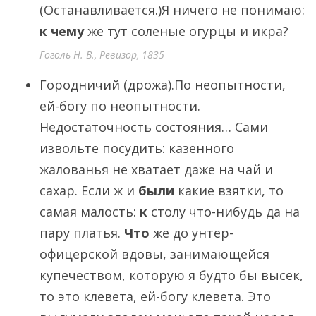
(Останавливается.)Я ничего не понимаю:
к
чему
же тут соленые огурцы и икра?
Гоголь Н. В., Ревизор, 1835
Городничий (дрожа).По неопытности,
ей-богу по неопытности.
Недостаточность состояния… Сами
извольте посудить: казенного
жалованья не хватает даже на чай и
сахар. Если ж и
были
какие взятки, то
самая малость:
к
столу что-нибудь да на
пару платья.
Что
же до унтер-
офицерской вдовы, занимающейся
купечеством, которую я будто бы высек,
то это клевета, ей-богу клевета. Это