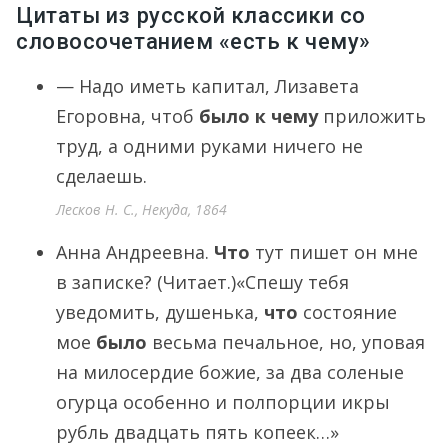
Цитаты из русской классики со
словосочетанием «есть к чему»
— Надо иметь капитал, Лизавета
Егоровна, чтоб
было к чему
приложить
труд, а одними руками ничего не
сделаешь.
Лесков Н. С., Некуда, 1864
Анна Андреевна.
Что
тут пишет он мне
в записке? (Читает.)«Спешу тебя
уведомить, душенька,
что
состояние
мое
было
весьма печальное, но, уповая
на милосердие божие, за два соленые
огурца особенно и полпорции икры
рубль двадцать пять копеек…»