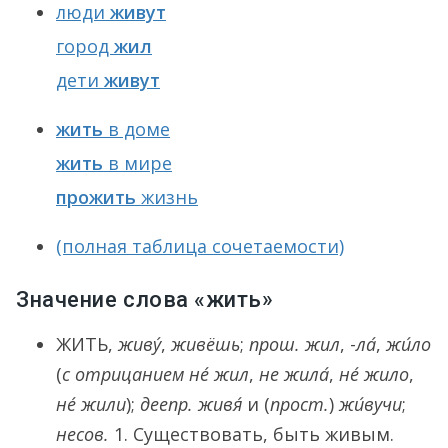
люди
живут
город
жил
дети
живут
жить
в доме
жить
в мире
прожить
жизнь
(полная таблица сочетаемости)
Значение слова «жить»
ЖИТЬ
,
живу́
,
живёшь
;
прош.
жил
, -
ла́
,
жи́ло
(
с отрицанием
не́ жил
,
не жила́
,
не́ жило
,
не́ жили
);
деепр.
живя́
и (
прост.
)
жи́вучи
;
несов.
1.
Существовать, быть живым.