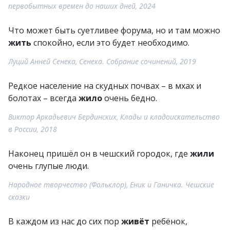
первобытных времен до наших дней, 2024
Что может быть суетливее форума, но и там можно
жить
спокойно, если это будет необходимо.
Луций Анней Сенека, Сенека. Собрание сочинений, 2019
Редкое население на скудных почвах – в мхах и
болотах – всегда
жило
очень бедно.
Виктор Аркадьевич Бердинских, Клады и кладоискательство
в России, 2018
Наконец пришёл он в чешский городок, где
жили
очень глупые люди.
Народное творчество (Фольклор), Еник и Ганичка. Чешские
сказки
В каждом из нас до сих пор
живёт
ребёнок,