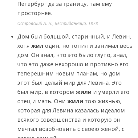
Петербург да за границу, там ему
просторнее.
Островский А. Н., Бесприданница, 1878
Дом был большой, старинный, и Левин,
хотя
жил
один, но топил и занимал весь
дом. Он знал, что это было глупо, знал,
что это даже нехорошо и противно его
теперешним новым планам, но дом
этот был целый мир для Левина. Это
был мир, в котором
жили
и умерли его
отец и мать. Они
жили
тою жизнью,
которая для Левина казалась идеалом
всякого совершенства и которую он
мечтал возобновить с своею женой, с