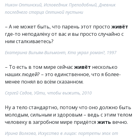
Никон Оптинский, Исповедник Преподобный, Дневник
последнего старца Оптиной пустыни
– А не может быть, что парень этот просто
живёт
где-то неподалёку от вас и вы просто случайно с
ним сталкиваетесь?
Екатерина Вильям-Вильмонт, Кто украл роман?, 1997
– То есть в том мире сейчас
живёт
несколько
наших людей? – это единственное, что я более-
менее понял во всём сказанном.
Сергей Садов, Уйти, чтобы выжить, 2010
Ну а тело стандартно, потому что оно должно быть
молодым, сильным и здоровым – ведь с этим телом
человеку в загробном мире придётся
жить
вечно.
Ирина Волкова, Искусство в лицах: портреты эпох от