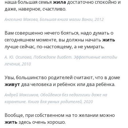
наша большая семья
жила
достаточно спокойно и
даже, наверное, счастливо.
Ангелина Макова, Большая книга магии Ванги, 2012
Вам совершенно нечего бояться, надо думать о
сегодняшнем моменте, вы должны начать
жить
лучше сейчас, по-настоящему, а не умирать.
А. Ю. Осипова, Побеждаем диабет. Эффективные методы
лечения, 2010
Увы, большинство родителей считают, что в доме
живут
два человека и ребёнок или два ребёнка.
Андрей Максимов, Обойдемся без педагогики даже на
карантине. Книга для умных родителей, 2020
Вообще, при собственном на то желании можно
жить
здесь очень хорошо.