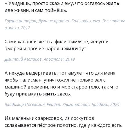
– Увидишь, просто скажи ему, что осталось
жить
две жизни, и сам поймёшь.
Группа авторов, Лучшие притчи. Большая книга. Все страны
и эпохи, 2012
Сами хананеи, хетты, филистимляне, иевусеи,
амореи и прочие народы
жили
тут.
Дмитрий Агалаков, Апостолы, 2019
А некуда выдёргивать, тот амулет что для меня
якобы талисман, уничтожил не только зал с
машиной времени, но и моё старое тело, так что
буду привыкать
жить
здесь.
Владимир Поселягин, Рейдер. Книга вторая. Бродяга., 2024
Из маленьких зарисовок, из лоскутков
складывается пёстрое полотно, где у каждого есть