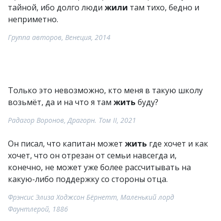
тайной, ибо долго люди
жили
там тихо, бедно и
неприметно.
Группа авторов, Венеция, 2014
Только это невозможно, кто меня в такую школу
возьмёт, да и на что я там
жить
буду?
Радагор Воронов, Драгорн. Том II, 2021
Он писал, что капитан может
жить
где хочет и как
хочет, что он отрезан от семьи навсегда и,
конечно, не может уже более рассчитывать на
какую-либо поддержку со стороны отца.
Фрэнсис Элиза Ходжсон Бёрнетт, Маленький лорд
Фаунтлерой, 1886