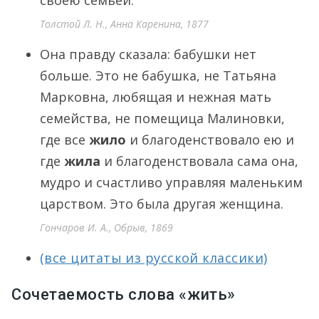
своею семьей.
Толстой Л. Н., Анна Каренина, 1877
Она правду сказала: бабушки нет
больше. Это не бабушка, не Татьяна
Марковна, любящая и нежная мать
семейства, не помещица Малиновки,
где все
жило
и благоденствовало ею и
где
жила
и благоденствовала сама она,
мудро и счастливо управляя маленьким
царством. Это была другая женщина.
Гончаров И. А., Обрыв, 1869
(все цитаты из русской классики)
Сочетаемость слова «жить»