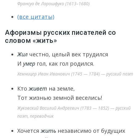
Франсуа де Ларошфуко (1613–1680)
(все цитаты)
Афоризмы русских писателей со
словом «жить»
Жил
честно, целый век трудился
И
умер
гол, как гол родился.
Хемницер Иван Иванович (1745 — 1784) — русский поэт
Кто
живет
на земле,
Тот жизнью земной веселись!
Жуковский Василий Андреевич (1783 — 1852) — русский
поэт, переводчик
Хочется
жить
независимо от будущих