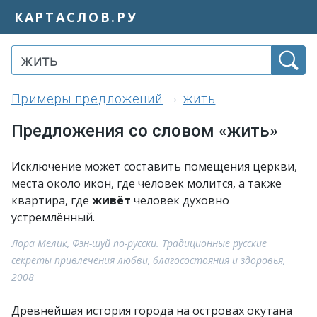
КАРТАСЛОВ.РУ
примеры предложений
жить
Предложения со словом «жить»
Исключение может составить помещения церкви,
места около икон, где человек молится, а также
квартира, где
живёт
человек духовно
устремлённый.
Лора Мелик, Фэн-шуй по-русски. Традиционные русские
секреты привлечения любви, благосостояния и здоровья,
2008
Древнейшая история города на островах окутана