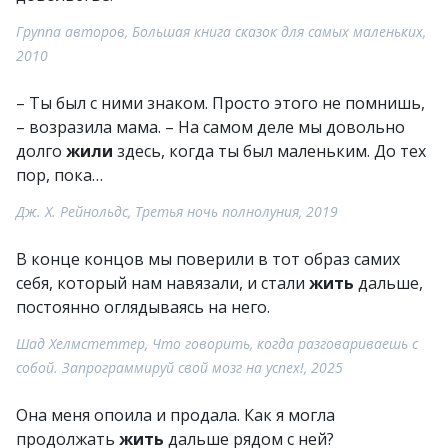
Группа авторов, Большая книга сказок для самых маленьких,
2010
– Ты был с ними знаком. Просто этого не помнишь,
– возразила мама. – На самом деле мы довольно
долго
жили
здесь, когда ты был маленьким. До тех
пор, пока…
Дж. Х. Рейнольдс, Третья ночь полнолуния, 2019
В конце концов мы поверили в тот образ самих
себя, который нам навязали, и стали
жить
дальше,
постоянно оглядываясь на него.
Шад Хелмстеттер, Что говорить, когда разговариваешь с
собой. Запрограммируй свой мозг на успех!, 2025
Она меня опоила и продала. Как я могла
продолжать
жить
дальше рядом с ней?