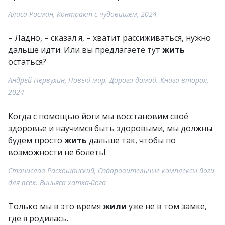
Алиса Росман, Контракт с чудовищем, 2024
– Ладно, – сказал я, – хватит рассиживаться, нужно
дальше идти. Или вы предлагаете тут
жить
остаться?
Андрей Первухин, Новый мир. Дорога домой. Книга вторая,
2024
Когда с помощью йоги мы восстановим своё
здоровье и научимся быть здоровыми, мы должны
будем просто
жить
дальше так, чтобы по
возможности не болеть!
Станислав Раскошанский, Оздоровительные комплексы йоги
для всех. Виньяса хатха-йога
Только мы в это время
жили
уже не в том замке,
где я родилась.