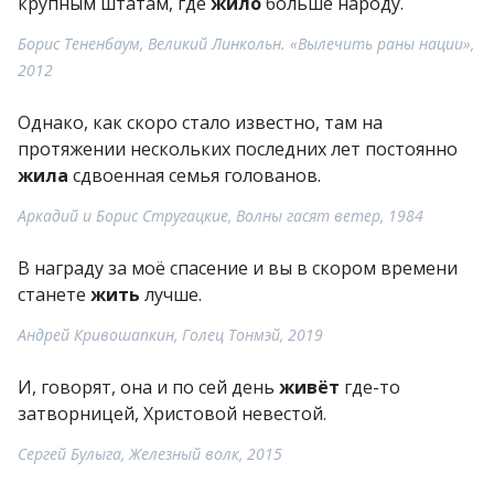
крупным штатам, где
жило
больше народу.
Борис Тененбаум, Великий Линкольн. «Вылечить раны нации»,
2012
Однако, как скоро стало известно, там на
протяжении нескольких последних лет постоянно
жила
сдвоенная семья голованов.
Аркадий и Борис Стругацкие, Волны гасят ветер, 1984
В награду за моё спасение и вы в скором времени
станете
жить
лучше.
Андрей Кривошапкин, Голец Тонмэй, 2019
И, говорят, она и по сей день
живёт
где-то
затворницей, Христовой невестой.
Сергей Булыга, Железный волк, 2015