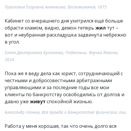
Прасковья Егоровна Анненкова, Воспоминания, 1875
Кабинет со вчерашнего дня ухитрился ещё больше
обрасти хламом, видно, демон теперь
жил
тут –
вот и неубранная раскладушка задвинута небрежно
в угол.
Елена Дмитриевна Булганова, Подменыш. Внучка демона,
2024
Пока же я веду дела как юрист, сотрудничающий с
честными и добросовестными арбитражными
управляющими и за последние годы все мои
клиенты по банкротству освободились от долгов и
давно уже
живут
спокойной жизнью.
Александр Уланов, Вся правда о банкротстве физических лиц
Работа у меня хорошая, так что очень долго вся