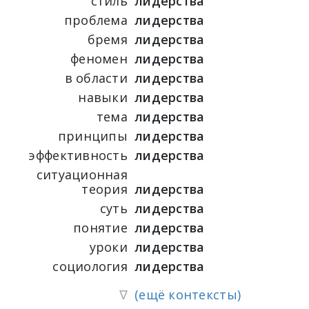
стиль
лидерства
проблема
лидерства
бремя
лидерства
феномен
лидерства
в области
лидерства
навыки
лидерства
тема
лидерства
принципы
лидерства
эффективность
лидерства
ситуационная
теория
лидерства
суть
лидерства
понятие
лидерства
уроки
лидерства
социология
лидерства
∇
(ещё контексты)