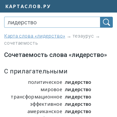
КАРТАСЛОВ.РУ
Карта слова «лидерство»
→
тезаурус
→
сочетаемость
Сочетаемость слова «лидерство»
С прилагательными
политическое
лидерство
мировое
лидерство
трансформационное
лидерство
эффективное
лидерство
американское
лидерство