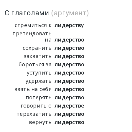
С глаголами
(аргумент)
стремиться к
лидерству
претендовать
на
лидерство
сохранить
лидерство
захватить
лидерство
бороться за
лидерство
уступить
лидерство
удержать
лидерство
взять на себя
лидерство
потерять
лидерство
говорить о
лидерстве
перехватить
лидерство
вернуть
лидерство