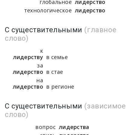
глобальное
лидерство
технологическое
лидерство
С существительными
(главное
слово)
к
лидерству
в семье
за
лидерство
в стае
на
лидерство
в регионе
С существительными
(зависимое
слово)
вопрос
лидерства