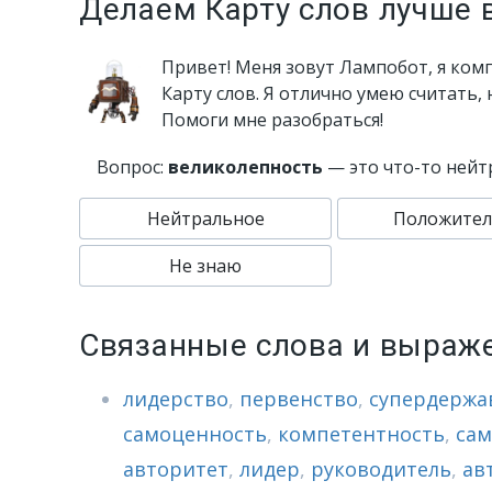
Делаем Карту слов лучше 
Привет! Меня зовут Лампобот, я ком
Карту слов. Я отлично умею считать,
Помоги мне разобраться!
Вопрос:
великолепность
— это что-то нейт
Нейтральное
Положител
Не знаю
Связанные слова и выраж
лидерство
,
первенство
,
супердержа
самоценность
,
компетентность
,
сам
авторитет
,
лидер
,
руководитель
,
ав