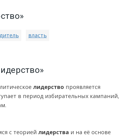
рство»
дитель
власть
лидерство»
олитическое
лидерство
проявляется
тупает в период избирательных кампаний,
м.
ся с теорией
лидерства
и на её основе