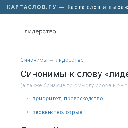
КАРТАСЛОВ.РУ
—
Карта слов и выра
синонимы
лидерство
Синонимы к слову «лид
(а также близкие по смыслу слова и вы
приоритет
,
превосходство
первенство
,
отрыв