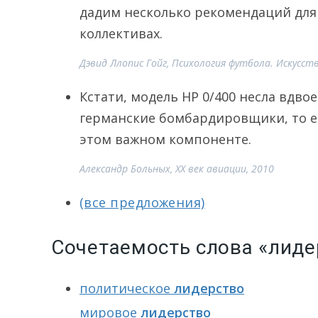
дадим несколько рекомендаций дл
коллективах.
Дэвид Ллопис Гойг, Психология футбола. Искусст
Кстати, модель HP 0/400 несла вдв
германские бомбардировщики, то е
этом важном компоненте.
Александр Больных, XX век авиации, 2010
(все предложения)
Сочетаемость слова «лиде
политическое
лидерство
мировое
лидерство