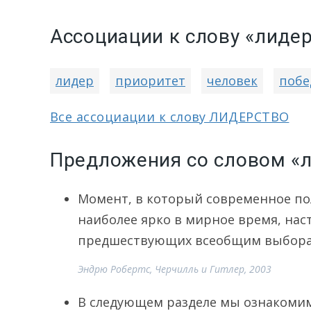
Ассоциации к слову «лиде
лидер
приоритет
человек
побе
Все ассоциации к слову ЛИДЕРСТВО
Предложения со словом «
Момент, в который современное п
наиболее ярко в мирное время, нас
предшествующих всеобщим выбора
Эндрю Робертс, Черчилль и Гитлер, 2003
В следующем разделе мы ознакомим