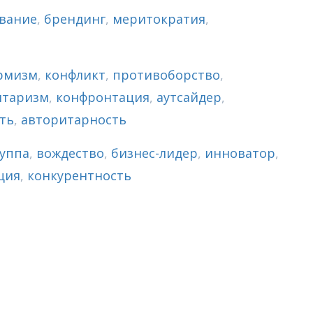
вание
,
брендинг
,
меритократия
,
рмизм
,
конфликт
,
противоборство
,
итаризм
,
конфронтация
,
аутсайдер
,
ть
,
авторитарность
руппа
,
вождество
,
бизнес-лидер
,
инноватор
,
ция
,
конкурентность