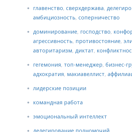
главенство
,
сверхдержава
,
делегиро
амбициозность
,
соперничество
доминирование
,
господство
,
конфо
агрессивность
,
противостояние
,
эл
авторитаризм
,
диктат
,
конфликтнос
гегемония
,
топ-менеджер
,
бизнес-г
адхократия
,
макиавеллист
,
аффилиа
лидерские позиции
командная работа
эмоциональный интеллект
делегирование полномочий