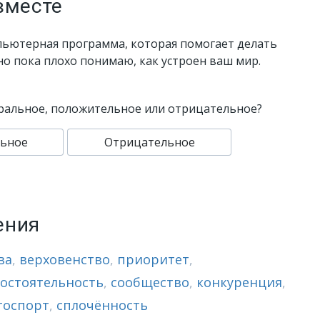
вместе
пьютерная программа, которая помогает делать
 но пока плохо понимаю, как устроен ваш мир.
ральное, положительное или отрицательное?
ьное
Отрицательное
ения
ва
,
верховенство
,
приоритет
,
остоятельность
,
сообщество
,
конкуренция
,
тоспорт
,
сплочённость