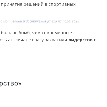
я принятия решений в спортивных
во мотивации и достижения успеха на поле, 2023
ое больше бомб, чем современные
сть англичане сразу захватили
лидерство
в
рство»