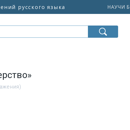
жений русского языка
НАУЧИ Б
ерство»
ражения)