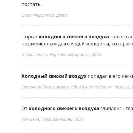
поспать.
Елена Фирстова, Дрэго
Порыв
холодного свежего воздуха
зашёл в к
незамеченным для спящей женщины, которая е
И. Сказитель, Нареченные кровью, 2018
Холодный свежий воздух
попадал в его лёгк
Светлана Богославская, Одна душа на двоих. Часть 2, 
От
холодного свежего воздуха
слипались гла
Том Белл, Горящие вишни, 2021