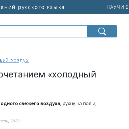
жений русского языка
НАУЧИ Б
жий воздух
очетанием «холодный
лодного свежего воздуха
, рухну на пол и,
аков, 2020