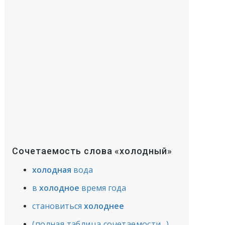
Сочетаемость слова «холодный»
холодная
вода
в
холодное
время года
становиться
холоднее
(полная таблица сочетаемости...)