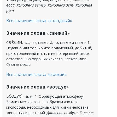
вода. Холодный ветер. Холодный день. Холодная
рука.
Все значения слова «холодный»
Значение слова «свежий»
СВЕ́ЖИЙ
, -
ая
, -
ее
;
свеж
, -а́, -о́,
све́жи
и
свежи́
.
1.
Недавно или только что полученный, добытый,
приготовленный и т. п. и не потерявший своих
естественных хороших качеств.
Свежее мясо.
Свежее масло.
Все значения слова «свежий»
Значение слова «воздух»
1
ВО́ЗДУХ
, -а,
м.
1.
Образующая атмосферу
Земли смесь газов, гл. образом азота и
кислорода, необходимых для жизни человека,
животных и растений.
Давление воздуха. Горение