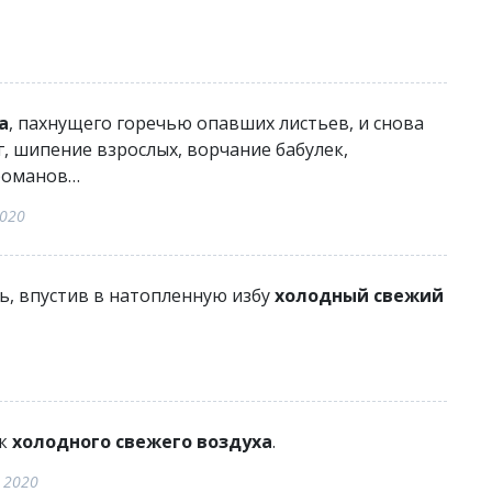
а
, пахнущего горечью опавших листьев, и снова
г, шипение взрослых, ворчание бабулек,
романов…
2020
сь, впустив в натопленную избу
холодный свежий
ок
холодного свежего воздуха
.
 2020