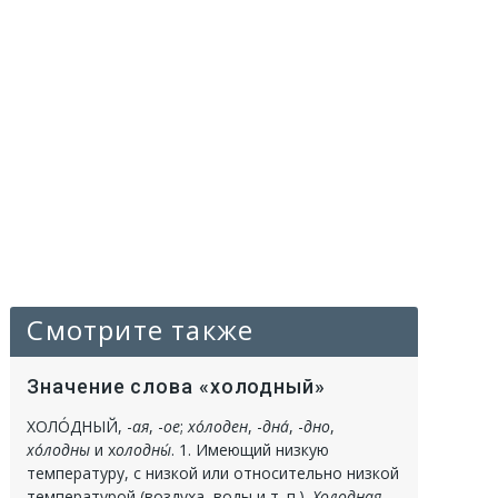
Смотрите также
Значение слова «холодный»
ХОЛО́ДНЫЙ
, -
ая
, -
ое
;
хо́лоден
, -
дна́
, -
дно
,
хо́лодны
и х
олодны́
.
1.
Имеющий низкую
температуру, с низкой или относительно низкой
температурой (воздуха, воды и т. п.).
Холодная