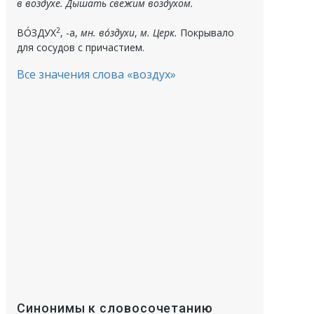
в воздухе. Дышать свежим воздухом.
2
ВО́ЗДУХ
, -а,
мн.
во́здухи
,
м. Церк.
Покрывало
для сосудов с причастием.
Все значения слова «воздух»
Синонимы к словосочетанию