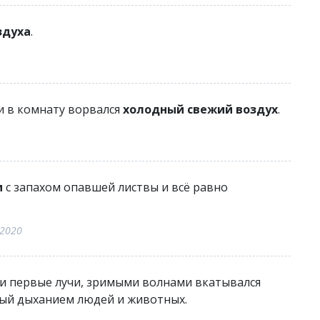
здуха
.
и в комнату ворвался
холодный свежий воздух
.
м
с запахом опавшей листвы и всё равно
 2020
ли первые лучи, зримыми волнами вкатывался
ный дыханием людей и животных.