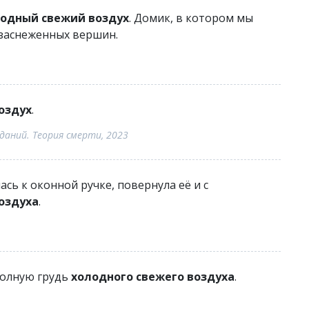
одный свежий воздух
. Домик, в котором мы
 заснеженных вершин.
оздух
.
даний. Теория смерти, 2023
ась к оконной ручке, повернула её и с
оздуха
.
полную грудь
холодного свежего воздуха
.