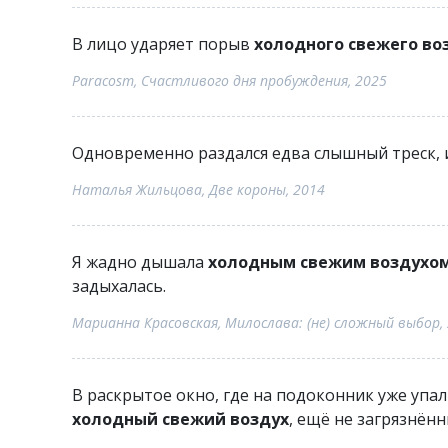
В лицо ударяет порыв
холодного свежего во
Paracosm, Счастливого дня пробуждения, 2025
Одновременно раздался едва слышный треск, 
Наталья Жильцова, Две короны, 2014
Я жадно дышала
холодным свежим воздухо
задыхалась.
Марианна Красовская, Милослава: (не) сложный выбор,
В раскрытое окно, где на подоконник уже упа
холодный свежий воздух
, ещё не загрязнён