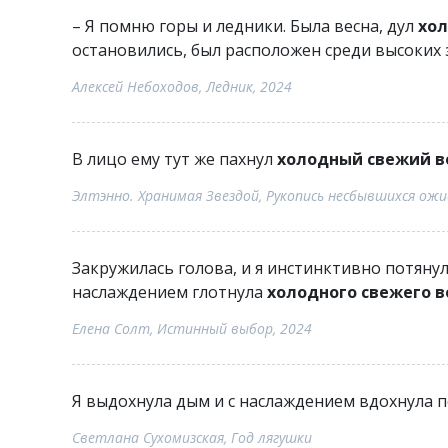
– Я помню горы и ледники. Была весна, дул
хол
остановились, был расположен среди высоких
Алексей Небоходов, Ледник, 2024
В лицо ему тут же пахнул
холодный свежий в
Элтэнно. Хранимая Звездой, Рукопись несбывшихся ожи
Закружилась голова, и я инстинктивно потянул
наслаждением глотнула
холодного свежего в
Елена Солт, Истинный выбор, 2024
Я выдохнула дым и с наслаждением вдохнула 
Светлана Сухомизская, Год лягушки