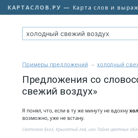
КАРТАСЛОВ.РУ
—
Карта слов и выра
примеры предложений
холодный све
Предложения со словос
свежий воздух»
Я понял, что, если в ту же минуту не вдохну
хо
возможно, уже не встану.
Светлана Белл, Крылатый лев, или Тайна цветных обл