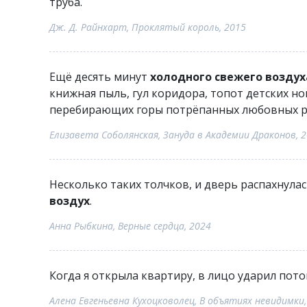
труба.
Дж. Д. Райнхарт, Проклятый король, 2015
Ещё десять минут
холодного свежего воздух
книжная пыль, гул коридора, топот детских но
перебирающих горы потрёпанных любовных 
Елизавета Соболянская, Зануда в Академии Драконов, 
Несколько таких толчков, и дверь распахнула
воздух
.
Анна Рыбкина, Верные сердца, 2024
Когда я открыла квартиру, в лицо ударил пот
Алена Евгеньевна Кухоцковолец, В объятиях невидимки,