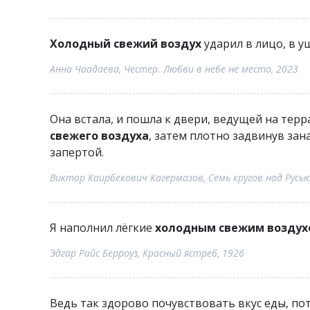
Холодный свежий воздух
ударил в лицо, в у
Анна Чаадаева, Честер. Любви в небе не место, 2023
Она встала, и пошла к двери, ведущей на терр
свежего воздуха
, затем плотно задвинув зан
запертой.
Виктор Каирбекович Кагермазов, Семь кругов над Русью
Я наполнил лёгкие
холодным свежим воздух
Эдгар Райс Берроуз, Красный ястреб, 1926
Ведь так здорово почувствовать вкус еды, по