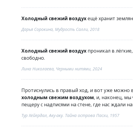
Холодный свежий воздух
ещё хранит землян
Дарья Сорокина, Мудрость Салли, 2018
Холодный свежий воздух
проникал в лёгкие,
свободно.
Лина Николаева, Черными нитями, 2024
Протиснулись в правый ход, и вот уже можно в
холодным свежим воздухом
, и, наконец, м
пещеру с надписями на стене, где нас ждали на
Тур Хейердал, Аку-аку. Тайна острова Пасхи, 1957