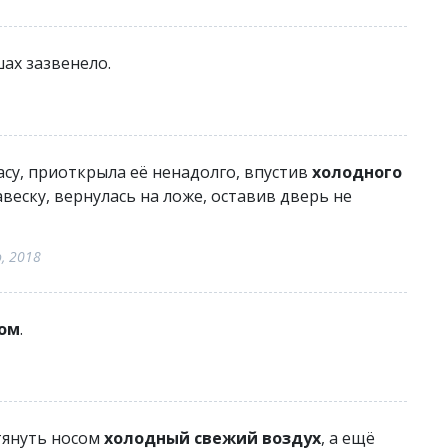
шах зазвенело.
асу, приоткрыла её ненадолго, впустив
холодного
авеску, вернулась на ложе, оставив дверь не
, 2018
ом
.
тянуть носом
холодный свежий воздух
, а ещё