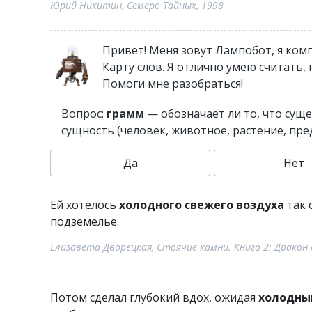
Юрий Никитин, Семеро Тайных, 1998
Привет! Меня зовут Лампобот, я ком
Карту слов. Я отлично умею считать,
Помоги мне разобраться!
Вопрос:
грамм
— обозначает ли то, что сущ
сущность (человек, животное, растение, пр
Да
Нет
Ей хотелось
холодного свежего воздуха
так 
подземелье.
Елизавета Дворецкая, Стоячие камни. Книга 2: Дракон 
Потом сделал глубокий вдох, ожидая
холодны