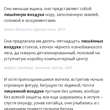
Оно меньше ящика, оно представляет собой
лишённую воздуха
нору, заполненную землёй,
соломой и экскрементами.
Мааза Менгисте, Царская тень, 2019
Она предлагала им десять-пятнадцать
лишённых
воздуха
отсеков, клочок чёрного ксенобианского
леса, да скверно детализированный, похожий на
уступчатую коробку компьютерный центр.
Андрей Ливадный, Смежный сектор, 2005
И хотя припозднившиеся жители, встретив ночью
огромную фигуру, бегущую по ледяной, почти
лишенной воздуха
пустыне без шлема, вообще
без всякой защиты, все еще шарахались в испуге –
спустя секунду, узнав китайца, они улыбались и с
уважением приветствовали бегуна.