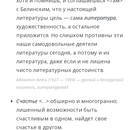
хотя и помнишь, и соглашаешься <там>
с Белинским, что у настоящей
литературы цель — сама
литература
,
художественность, а остальное
приложится. Но слишком противны эти
наши самодовольные деятели
литературы сегодня, а потому и их
литература, даже если и не лишена
чисто литературных достоинств.
Адамович Алесь (1927 — 1994) — русский и белорусский
писатель, литературовед
Счастье <
…> обширно и многогранно;
лишенный возможности быть
счастливым в одном, найдет свое
счастье в другом.