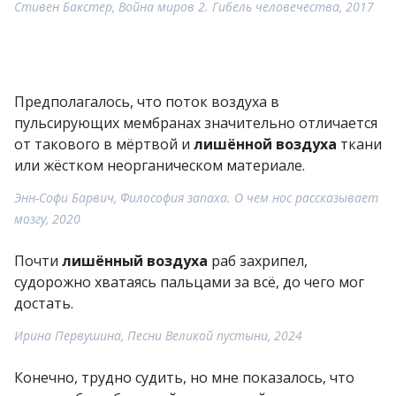
Стивен Бакстер, Война миров 2. Гибель человечества, 2017
Предполагалось, что поток воздуха в
пульсирующих мембранах значительно отличается
от такового в мёртвой и
лишённой воздуха
ткани
или жёстком неорганическом материале.
Энн-Софи Барвич, Философия запаха. О чем нос рассказывает
мозгу, 2020
Почти
лишённый воздуха
раб захрипел,
судорожно хватаясь пальцами за всё, до чего мог
достать.
Ирина Первушина, Песни Великой пустыни, 2024
Конечно, трудно судить, но мне показалось, что