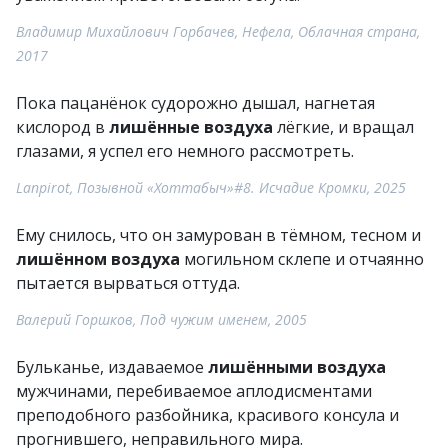
Владимир Михайлович Горбачев, Нефела, Облачная страна,
2017
Пока пацанёнок судорожно дышал, нагнетая
кислород в
лишённые воздуха
лёгкие, и вращал
глазами, я успел его немного рассмотреть.
Lanpirot, Позывной «Хоттабыч»#8. Исчадие Кромки, 2025
Ему снилось, что он замурован в тёмном, тесном и
лишённом воздуха
могильном склепе и отчаянно
пытается вырваться оттуда.
Валерий Горшков, Под чужим именем, 2005
Бульканье, издаваемое
лишёнными воздуха
мужчинами, перебиваемое аплодисментами
преподобного разбойника, красивого консула и
прогнившего, неправильного мира.