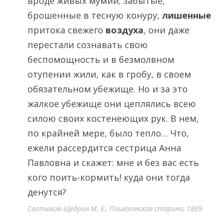
вроде живых мумий; забытые,
брошенные в тесную конуру,
лишенные
притока свежего
воздуха
, они даже
перестали сознавать свою
беспомощность и в безмолвном
отупении жили, как в гробу, в своем
обязательном убежище. Но и за это
жалкое убежище они цеплялись всею
силою своих костенеющих рук. В нем,
по крайней мере, было тепло… Что,
ежели рассердится сестрица Анна
Павловна и скажет: мне и без вас есть
кого поить-кормить! куда они тогда
денутся?
Салтыков-Щедрин М. Е., Пошехонская старина, 1889