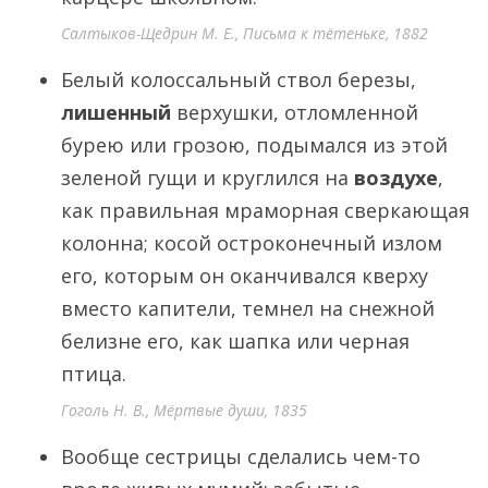
Салтыков-Щедрин М. Е., Письма к тётеньке, 1882
Белый колоссальный ствол березы,
лишенный
верхушки, отломленной
бурею или грозою, подымался из этой
зеленой гущи и круглился на
воздухе
,
как правильная мраморная сверкающая
колонна; косой остроконечный излом
его, которым он оканчивался кверху
вместо капители, темнел на снежной
белизне его, как шапка или черная
птица.
Гоголь Н. В., Мёртвые души, 1835
Вообще сестрицы сделались чем-то