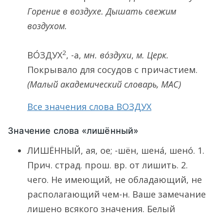
Горение в воздухе. Дышать свежим
воздухом.
2
ВО́ЗДУХ
, -а,
мн.
во́здухи
,
м. Церк.
Покрывало для сосудов с причастием.
(Малый академический словарь, МАС)
Все значения слова ВОЗДУХ
Значение слова «лишённый»
ЛИШЁННЫЙ, ая, ое; -шён, шена́, шено́. 1.
Прич. страд. прош. вр. от лишить. 2.
чего. Не имеющий, не обладающий, не
располагающий чем-н. Ваше замечание
лишено всякого значения. Белый