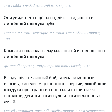
Том Риддл, Камбоджа и год ЮНТАК, 2018
Они увидят его ещё на подлёте – сидящего в
лишённой воздуха
рубке.
Харлан Эллисон, Эликсиры Эллисона. От любви и страха,
1991
Комната показалась ему маленькой и совершенно
лишённой воздуха
.
Дмитрий Березин, Пару штрихов тому назад, 2013
Всюду шёл отчаянный бой, вспухали мощные
взрывы, кипели смертоносные энергии,
лишённое
воздуха
пространство пронзали сотни тысяч
осколков, десятки тысяч пуль и тысячи лазерных
лучей.
Сергей Тармашев, Древний. Предыстория. Книга четвертая.