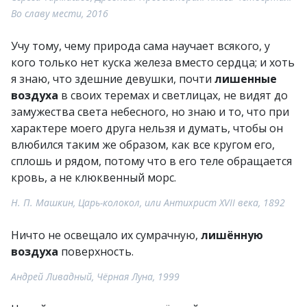
Во славу мести, 2016
Учу тому, чему природа сама научает всякого, у
кого только нет куска железа вместо сердца; и хоть
я знаю, что здешние девушки, почти
лишенные
воздуха
в своих теремах и светлицах, не видят до
замужества света небесного, но знаю и то, что при
характере моего друга нельзя и думать, чтобы он
влюбился таким же образом, как все кругом его,
сплошь и рядом, потому что в его теле обращается
кровь, а не клюквенный морс.
Н. П. Машкин, Царь-колокол, или Антихрист XVII века, 1892
Ничто не освещало их сумрачную,
лишённую
воздуха
поверхность.
Андрей Ливадный, Чёрная Луна, 1999