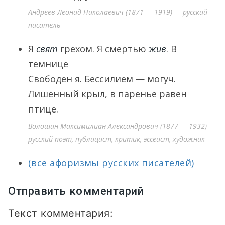
Андреев Леонид Николаевич (1871 — 1919) — русский
писатель
Я
свят
грехом. Я смертью
жив
. В
темнице
Свободен я. Бессилием — могуч.
Лишенный крыл, в паренье равен
птице.
Волошин Максимилиан Александрович (1877 — 1932) —
русский поэт, публицист, критик, эссеист, художник
(все афоризмы русских писателей)
Отправить комментарий
Текст комментария: