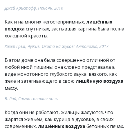
Джей Кристофф, Неночь, 2016
Как и на многих негостеприимных,
лишённых
воздуха
спутниках, застывшая картина была полна
холодной красоты.
Хизер Грэм, Чужие. Охота на жуков: Антология, 2017
В этом доме она была совершенно отличной от
любой иной тишины: она словно представала в
виде монотонного глубокого звука, вязкого, как
желе и затягивающего в свою
лишённую воздуха
массу.
В. Рид, Самая светлая ночь
Когда они не работают, жильцы жалуются, что
жарятся живьём, как курица в духовке, в своих
современных,
лишённых воздуха
бетонных печах.