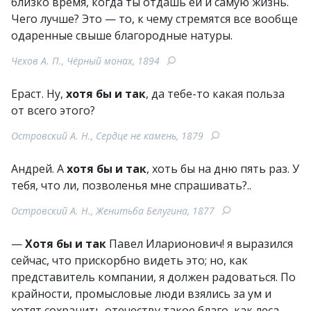
близко время, когда ты отдашь ей и самую жизнь.
Чего лучше? Это — то, к чему стремятся все вообще
одаренные свыше благородные натуры.
Чехов А. П., Чёрный монах, 1894
Ераст. Ну,
хотя бы и так
, да тебе-то какая польза
от всего этого?
Островский А. Н., Сердце не камень, 1879
Андрей. А
хотя бы и так
, хоть бы на дню пять раз. У
тебя, что ли, позволенья мне спрашивать?..
Островский А. Н., Женитьба Белугина, 1877
—
Хотя бы и так
Павел Иларионович! я выразился
сейчас, что прискорбно видеть это; но, как
представитель компании, я должен радоваться. По
крайности, промысловые люди взялись за ум и
хотят сохранить отечеству такое благо, как леса