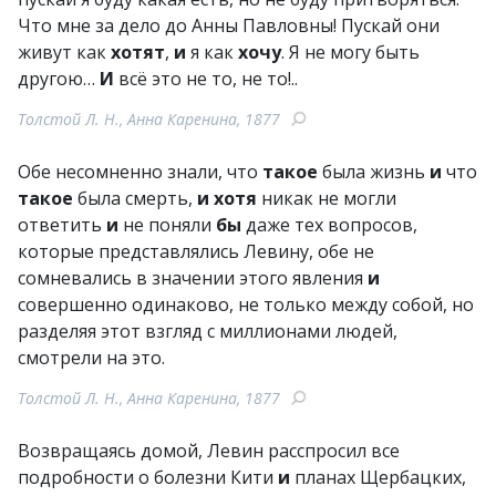
Что мне зa дело до Анны Павловны! Пускай они
живут как
хотят
,
и
я как
хочу
. Я не могу быть
другою…
И
всё это не то, не то!..
Толстой Л. Н., Анна Каренина, 1877
Обе несомненно знали, что
такое
была жизнь
и
что
такое
была смерть,
и
хотя
никак не могли
ответить
и
не поняли
бы
даже тех вопросов,
которые представлялись Левину, обе не
сомневались в значении этого явления
и
совершенно одинаково, не только между собой, но
разделяя этот взгляд с миллионами людей,
смотрели на это.
Толстой Л. Н., Анна Каренина, 1877
Возвращаясь домой, Левин расспросил все
подробности о болезни Кити
и
планах Щербацких,