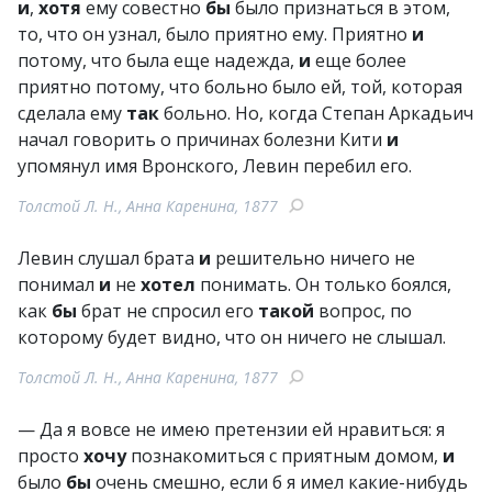
и
,
хотя
ему совестно
бы
было признаться в этом,
то, что он узнал, было приятно ему. Приятно
и
потому, что была еще надежда,
и
еще более
приятно потому, что больно было ей, той, которая
сделала ему
так
больно. Но, когда Степан Аркадьич
начал говорить о причинах болезни Кити
и
упомянул имя Вронского, Левин перебил его.
Толстой Л. Н., Анна Каренина, 1877
Левин слушал брата
и
решительно ничего не
понимал
и
не
хотел
понимать. Он только боялся,
как
бы
брат не спросил его
такой
вопрос, по
которому будет видно, что он ничего не слышал.
Толстой Л. Н., Анна Каренина, 1877
— Да я вовсе не имею претензии ей нравиться: я
просто
хочу
познакомиться с приятным домом,
и
было
бы
очень смешно, если б я имел какие-нибудь