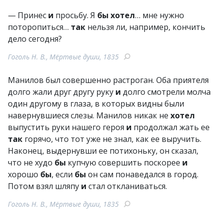
— Принес
и
просьбу. Я
бы
хотел
… мне нужно
поторопиться…
так
нельзя ли, например, кончить
дело сегодня?
Гоголь Н. В., Мёртвые души, 1835
Манилов был совершенно растроган. Оба приятеля
долго жали друг другу руку
и
долго смотрели молча
один другому в глаза, в которых видны были
навернувшиеся слезы. Манилов никак не
хотел
выпустить руки нашего героя
и
продолжал жать ее
так
горячо, что тот уже не знал, как ее выручить.
Наконец, выдернувши ее потихоньку, он сказал,
что не худо
бы
купчую совершить поскорее
и
хорошо
бы
, если
бы
он сам понаведался в город.
Потом взял шляпу
и
стал откланиваться.
Гоголь Н. В., Мёртвые души, 1835