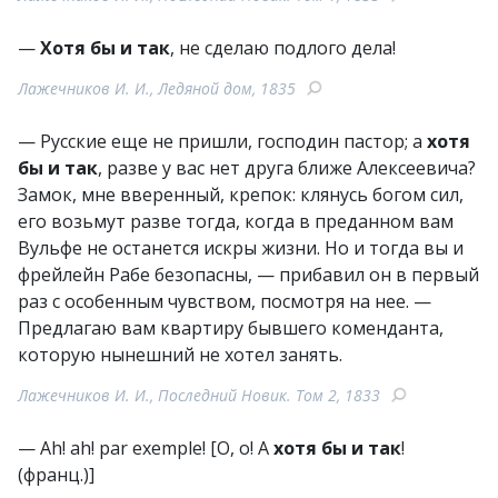
—
Хотя бы и так
, не сделаю подлого дела!
Лажечников И. И., Ледяной дом, 1835
— Русские еще не пришли, господин пастор; а
хотя
бы и так
, разве у вас нет друга ближе Алексеевича?
Замок, мне вверенный, крепок: клянусь богом сил,
его возьмут разве тогда, когда в преданном вам
Вульфе не останется искры жизни. Но и тогда вы и
фрейлейн Рабе безопасны, — прибавил он в первый
раз с особенным чувством, посмотря на нее. —
Предлагаю вам квартиру бывшего коменданта,
которую нынешний не хотел занять.
Лажечников И. И., Последний Новик. Том 2, 1833
— Ah! ah! par exemple! [О, о! А
хотя бы и так
!
(франц.)]