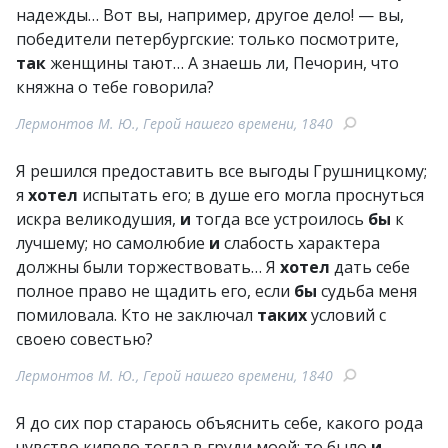
надежды… Вот вы, например, другое дело! — вы,
победители петербургские: только посмотрите,
так
женщины тают… А знаешь ли, Печорин, что
княжна о тебе говорила?
Лермонтов М. Ю., Герой нашего времени, 1840
Я решился предоставить все выгоды Грушницкому;
я
хотел
испытать его; в душе его могла проснуться
искра великодушия,
и
тогда все устроилось
бы
к
лучшему; но самолюбие
и
слабость характера
должны были торжествовать… Я
хотел
дать себе
полное право не щадить его, если
бы
судьба меня
помиловала. Кто не заключал
таких
условий с
своею совестью?
Лермонтов М. Ю., Герой нашего времени, 1840
Я до сих пор стараюсь объяснить себе, какого рода
чувство кипело тогда в груди моей: то было
и