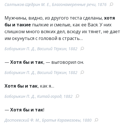
Салтыков-Щедрин М. Е., Благонамеренные речи, 1876
Мужчины, видно, из другого теста сделаны,
хотя
бы и такие
пылкие и смелые, как ее Вася. У них
слишком много всяких дел, всюду их тянет, не дает
им окунуться с головой в страсть…
Боборыкин П. Д., Василий Тёркин, 1882
—
Хотя бы и так
, — выговорил он.
Боборыкин П. Д., Василий Тёркин, 1882
Хотя бы и так
, как я…
Боборыкин П. Д., Китай-город, 1882
—
Хотя бы и так
!
Достоевский Ф. М., Братья Карамазовы, 1880