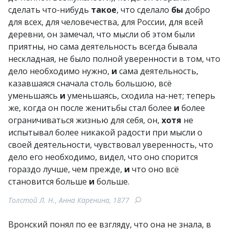
сделать что-нибудь
такое
, что сделало
бы
добро
для всех, для человечества, для России, для всей
деревни, он замечал, что мысли об этом были
приятны, но сама деятельность всегда бывала
нескладная, не было полной уверенности в том, что
дело необходимо нужно,
и
сама деятельность,
казавшаяся сначала столь большою, всё
уменьшаясь
и
уменьшаясь, сходила на-нет; теперь
же, когда он после женитьбы стал более
и
более
ограничиваться жизнью для себя, он,
хотя
не
испытывал более никакой радости при мысли о
своей деятельности, чувствовал уверенность, что
дело его необходимо, видел, что оно спорится
гораздо лучше, чем прежде,
и
что оно всё
становится больше
и
больше.
Толстой Л. Н., Анна Каренина, 1877
Вронский понял по ее взгляду, что она не знала, в