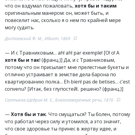
что он вздумал пожаловать,
хотя бы и таким
оригинальным манером: он, может быть, и
повеселит нас, сколько я о нем по крайней мере
могу судить.
Достоевский Ф. М., Идиот, 1869
— И с Травниковым… ah! ah! par exemple! [О! о! А
хотя бы и так
! (франц.)] Да, и с Травниковым,
потому что он присылает мне прелестные букеты и
отлично устраивает в земстве дела барона по
квартированию полка… Eh bien! pas de betises… c'est
convenu? [Итак, без глупостей!.. решено? (франц.)]
Салтыков-Щедрин М. Е., Благонамеренные речи, 1876
—
Хотя бы и так
. Что смущаться? Ты болен, потому
что работал через силу и утомился, а это значит,
что свое здоровье ты принес в жертву идее, и