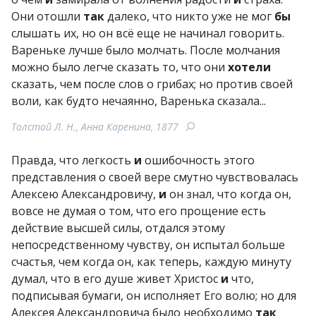
Они отошли
так
далеко, что никто уже не мог
бы
слышать их, но он всё еще не начинал говорить.
Вареньке лучше было молчать. После молчания
можно было легче сказать то, что они
хотели
сказать, чем после слов о грибах; но против своей
воли, как будто нечаянно, Варенька сказала...
Толстой Л. Н., Анна Каренина, 1877
Правда, что легкость
и
ошибочность этого
представления о своей вере смутно чувствовалась
Алексею Александровичу,
и
он знал, что когда он,
вовсе не думая о том, что его прощение есть
действие высшей силы, отдался этому
непосредственному чувству, он испытал больше
счастья, чем когда он, как теперь, каждую минуту
думал, что в его душе живет Христос
и
что,
подписывая бумаги, он исполняет Его волю; но для
Алексея Александровича было необходимо
так