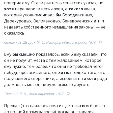
поверил ему. Стали рыться в сенатских указах, но
хотя
перешарили весь архив, а
такого
указа,
который уполномочивал
бы
Бородавкиных,
Двоекуровых, Великановых, Беневоленских
и
т. п.
издавать собственного измышления законы, — не
оказалось.
Салтыков-Щедрин М. Е., История одного города, 1870
Ему
бы
смешно показалось, если б ему сказали, что
он не получит места с тем жалованьем, которое
ему нужно, тем более, что он
и
не требовал чего-
нибудь чрезвычайного; он
хотел
только того, что
получали его сверстники, а исполнять
такого
рода
должность мог он не хуже всякого другого.
Толстой Л. Н., Анна Каренина, 1877
Прежде (это началось почти с детства
и
всё росло
до полной возмужалости), когда он старался