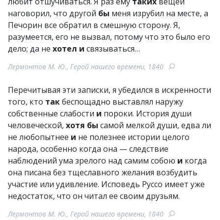
любит отшучиваться. Я раз ему
таких
вещей
наговорил, что другой
бы
меня изрубил на месте, а
Печорин все обратил в смешную сторону. Я,
разумеется, его не вызвал, потому что это было его
дело; да не
хотел
и
связываться…
Лермонтов М. Ю., Герой нашего времени, 1840
Перечитывая эти записки, я убедился в искренности
того, кто
так
беспощадно выставлял наружу
собственные слабости
и
пороки. История души
человеческой,
хотя
бы
самой мелкой души, едва ли
не любопытнее
и
не полезнее истории целого
народа, особенно когда она — следствие
наблюдений ума зрелого над самим собою
и
когда
она писана без тщеславного желания возбудить
участие или удивление. Исповедь Руссо имеет уже
недостаток, что он читал ее своим друзьям.
Лермонтов М. Ю., Герой нашего времени, 1840