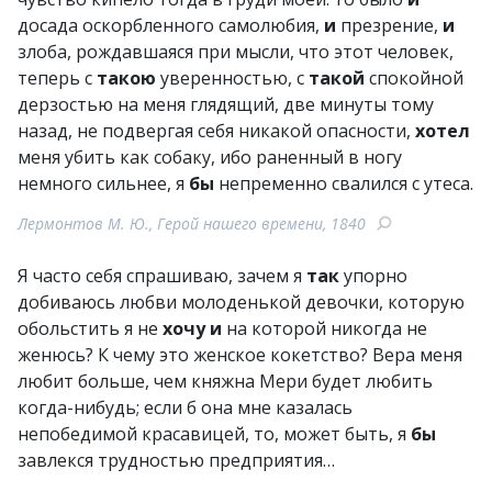
досада оскорбленного самолюбия,
и
презрение,
и
злоба, рождавшаяся при мысли, что этот человек,
теперь с
такою
уверенностью, с
такой
спокойной
дерзостью на меня глядящий, две минуты тому
назад, не подвергая себя никакой опасности,
хотел
меня убить как собаку, ибо раненный в ногу
немного сильнее, я
бы
непременно свалился с утеса.
Лермонтов М. Ю., Герой нашего времени, 1840
Я часто себя спрашиваю, зачем я
так
упорно
добиваюсь любви молоденькой девочки, которую
обольстить я не
хочу
и
на которой никогда не
женюсь? К чему это женское кокетство? Вера меня
любит больше, чем княжна Мери будет любить
когда-нибудь; если б она мне казалась
непобедимой красавицей, то, может быть, я
бы
завлекся трудностью предприятия…