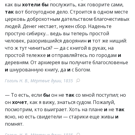
как вы
хотели
бы
послужить, как говорите сами,
так
вот богоугодное дело. Строится в одном месте
церковь доброхотным дательством благочестивых
людей. Денег нестает, нужен сбор. Наденьте
простую сибирку… ведь вы теперь простой
человек, разорившийся дворянин
и
тот же нищий:
что ж тут чиниться? — да с книгой в руках, на
простой тележке
и
отправляйтесь по городам
и
деревням. От архиерея вы получите благословенье
и
шнурованную книгу, да
и
с Богом.
Гоголь Н. В., Мёртвые души, 1835
— То есть, если
бы
он не
так
со мной поступил; но
он
хочет
, как я вижу, знаться судом. Пожалуй,
посмотрим, кто выиграет. Хоть на плане
и
не
так
ясно, но есть свидетели — старики еще живы
и
помнят.
Гоголь Н. В., Мёртвые души, 1835