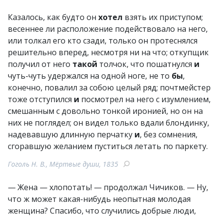
Казалось, как будто он
хотел
взять их приступом;
весеннее ли расположение подействовало на него,
или толкал его кто сзади, только он протеснялся
решительно вперед, несмотря ни на что; откупщик
получил от него
такой
толчок, что пошатнулся
и
чуть-чуть удержался на одной ноге, не то
бы
,
конечно, повалил за собою целый ряд; почтмейстер
тоже отступился
и
посмотрел на него с изумлением,
смешанным с довольно тонкой иронией, но он на
них не поглядел; он видел только вдали блондинку,
надевавшую длинную перчатку
и
, без сомнения,
сгоравшую желанием пуститься летать по паркету.
Гоголь Н. В., Мёртвые души, 1835
— Жена — хлопотать! — продолжал Чичиков. — Ну,
что ж может какая-нибудь неопытная молодая
женщина? Спасибо, что случились добрые люди,