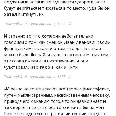
поджатыми ногами, то сделаются судороги, ноги
будут дергаться
и
тискаться в то место, куда
бы
он
хотел
вытянуть их.
Толстой Л. Н., Анна Каренина, 1877
И
странно то, что
хотя
они действительно
говорили о том, как смешон Иван Иванович своим
французским языком,
и
о том, что для Елецкой
можно было
бы
найти лучше партию, а между тем
эти слова имели для них значение,
и
они
чувствовали это
так
же, как
и
Кити.
Толстой Л. Н., Анна Каренина, 1877
«
И
разве не то же делают все теории философские,
путем мысли странным, несвойственным человеку,
приводя его к знанию того, что он давно знает
и
так
верно знает, что без того
и
жить
бы
не мог?
Разве не видно ясно в развитии теории каждого