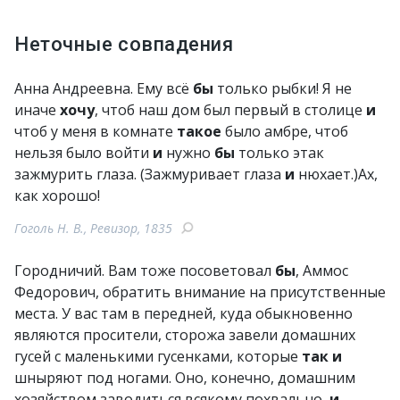
Неточные совпадения
Анна Андреевна. Ему всё
бы
только рыбки! Я не
иначе
хочу
, чтоб наш дом был первый в столице
и
чтоб у меня в комнате
такое
было амбре, чтоб
нельзя было войти
и
нужно
бы
только этак
зажмурить глаза. (Зажмуривает глаза
и
нюхает.)Ах,
как хорошо!
Гоголь Н. В., Ревизор, 1835
Городничий. Вам тоже посоветовал
бы
, Аммос
Федорович, обратить внимание на присутственные
места. У вас там в передней, куда обыкновенно
являются просители, сторожа завели домашних
гусей с маленькими гусенками, которые
так
и
шныряют под ногами. Оно, конечно, домашним
хозяйством заводиться всякому похвально,
и