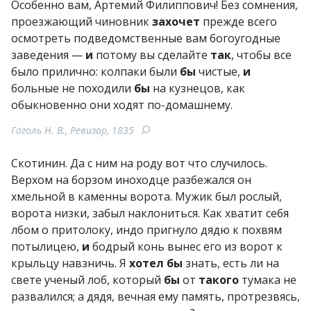
Особенно вам, Артемий Филиппович! Без сомнения,
проезжающий чиновник
захочет
прежде всего
осмотреть подведомственные вам богоугодные
заведения —
и
потому вы сделайте
так
, чтобы все
было прилично: колпаки были
бы
чистые,
и
больные не походили
бы
на кузнецов, как
обыкновенно они ходят по-домашнему.
Гоголь Н. В., Ревизор, 1835
Скотинин. Да с ним на роду вот что случилось.
Верхом на борзом иноходце разбежался он
хмельной в каменны ворота. Мужик был рослый,
ворота низки, забыл наклониться. Как хватит себя
лбом о притолоку, индо пригнуло дядю к похвям
потылицею,
и
бодрый конь вынес его из ворот к
крыльцу навзничь. Я
хотел
бы
знать, есть ли на
свете ученый лоб, который
бы
от
такого
тумака не
развалился; а дядя, вечная ему память, протрезвясь,