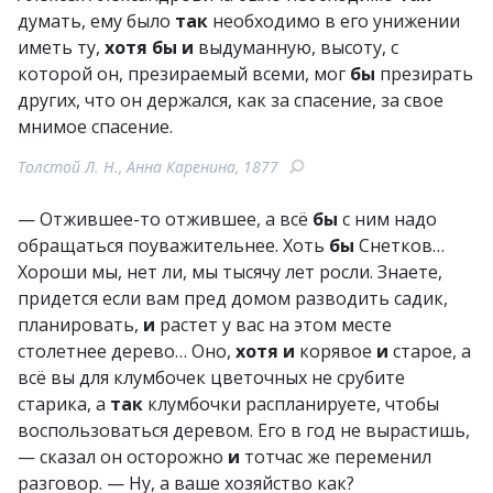
думать, ему было
так
необходимо в его унижении
иметь ту,
хотя
бы
и
выдуманную, высоту, с
которой он, презираемый всеми, мог
бы
презирать
других, что он держался, как за спасение, за свое
мнимое спасение.
Толстой Л. Н., Анна Каренина, 1877
— Отжившее-то отжившее, а всё
бы
с ним надо
обращаться поуважительнее. Хоть
бы
Снетков…
Хороши мы, нет ли, мы тысячу лет росли. Знаете,
придется если вам пред домом разводить садик,
планировать,
и
растет у вас на этом месте
столетнее дерево… Оно,
хотя
и
корявое
и
старое, а
всё вы для клумбочек цветочных не срубите
старика, а
так
клумбочки распланируете, чтобы
воспользоваться деревом. Его в год не вырастишь,
— сказал он осторожно
и
тотчас же переменил
разговор. — Ну, а ваше хозяйство как?