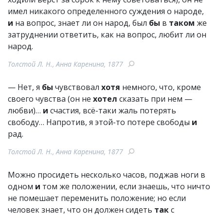
имел никакого определенного суждения о народе,
и
на вопрос, знает ли он народ, был
бы
в
таком
же
затруднении ответить, как на вопрос, любит ли он
народ.
Толстой Л. Н., Анна Каренина, 1877
— Нет, я
бы
чувствовал
хотя
немного, что, кроме
своего чувства (он не
хотел
сказать при нем —
любви)…
и
счастия, всё-таки жаль потерять
свободу… Напротив, я этой-то потере свободы
и
рад.
Толстой Л. Н., Анна Каренина, 1877
Можно просидеть несколько часов, поджав ноги в
одном
и
том же положении, если знаешь, что ничто
не помешает переменить положение; но если
человек знает, что он должен сидеть
так
с