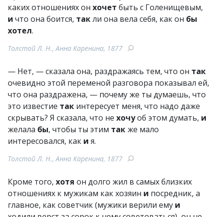
каких отношениях он
хочет
быть с Голенищевым,
и
что она боится,
так
ли она вела себя, как он
бы
хотел
.
Толстой Л. Н., Анна Каренина, 1877
— Нет, — сказала она, раздражаясь тем, что он
так
очевидно этой переменой разговора показывал ей,
что она раздражена, — почему же ты думаешь, что
это известие
так
интересует меня, что надо даже
скрывать? Я сказала, что не
хочу
об этом думать,
и
желала
бы
, чтобы ты этим
так
же мало
интересовался, как
и
я.
Толстой Л. Н., Анна Каренина, 1877
Кроме того,
хотя
он долго жил в самых близких
отношениях к мужикам как хозяин
и
посредник, а
главное, как советчик (мужики верили ему
и
ходили верст за сорок к нему советоваться), он не