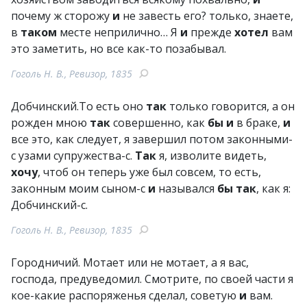
почему ж сторожу
и
не завесть его? только, знаете,
в
таком
месте неприлично… Я
и
прежде
хотел
вам
это заметить, но все как-то позабывал.
Гоголь Н. В., Ревизор, 1835
Добчинский.То есть оно
так
только говорится, а он
рожден мною
так
совершенно, как
бы
и
в браке,
и
все это, как следует, я завершил потом законными-
с узами супружества-с.
Так
я, изволите видеть,
хочу
, чтоб он теперь уже был совсем, то есть,
законным моим сыном-с
и
назывался
бы
так
, как я:
Добчинский-с.
Гоголь Н. В., Ревизор, 1835
Городничий. Мотает или не мотает, а я вас,
господа, предуведомил. Смотрите, по своей части я
кое-какие распоряженья сделал, советую
и
вам.