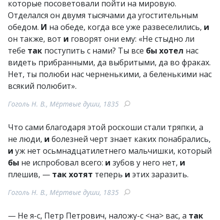
которые посоветовали пойти на мировую.
Отделался он двумя тысячами да угостительным
обедом.
И
на обеде, когда все уже развеселились,
и
он также, вот
и
говорят они ему: «Не стыдно ли
тебе
так
поступить с нами? Ты все
бы
хотел
нас
видеть прибранными, да выбритыми, да во фраках.
Нет, ты полюби нас черненькими, а беленькими нас
всякий полюбит».
Гоголь Н. В., Мёртвые души, 1835
Что сами благодаря этой роскоши стали тряпки, а
не люди,
и
болезней черт знает каких понабрались,
и
уж нет осьмнадцатилетнего мальчишки, который
бы
не испробовал всего:
и
зубов у него нет,
и
плешив, —
так
хотят
теперь
и
этих заразить.
Гоголь Н. В., Мёртвые души, 1835
— Не я-с, Петр Петрович, наложу-с <на> вас, а
так