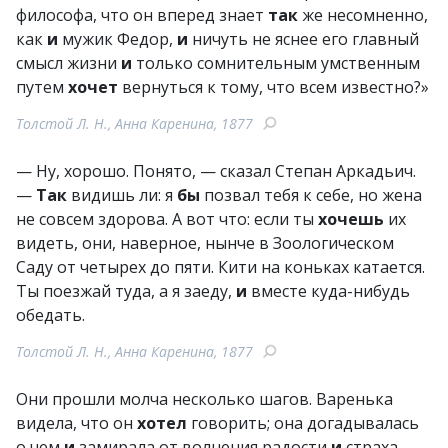
философа, что он вперед знает
так
же несомненно,
как
и
мужик Федор,
и
ничуть не яснее его главный
смысл жизни
и
только сомнительным умственным
путем
хочет
вернуться к тому, что всем известно?»
Толстой Л. Н., Анна Каренина, 1877
— Ну, хорошо. Понято, — сказал Степан Аркадьич.
—
Так
видишь ли: я
бы
позвал тебя к себе, но жена
не совсем здорова. А вот что: если ты
хочешь
их
видеть, они, наверное, нынче в Зоологическом
Саду от четырех до пяти. Кити на коньках катается.
Ты поезжай туда, а я заеду,
и
вместе куда-нибудь
обедать.
Толстой Л. Н., Анна Каренина, 1877
Они прошли молча несколько шагов. Варенька
видела, что он
хотел
говорить; она догадывалась
о чем
и
замирала от волнения радости
и
страха.