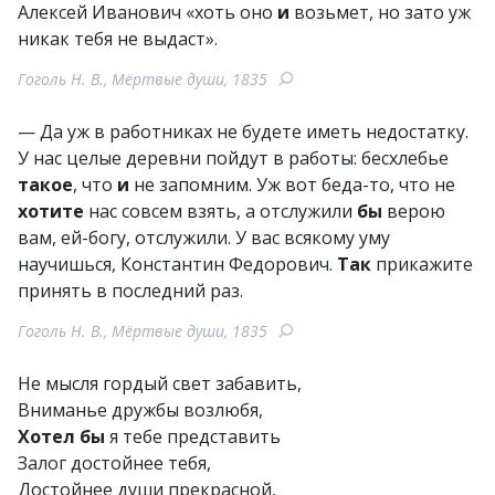
Алексей Иванович «хоть оно
и
возьмет, но зато уж
никак тебя не выдаст».
Гоголь Н. В., Мёртвые души, 1835
— Да уж в работниках не будете иметь недостатку.
У нас целые деревни пойдут в работы: бесхлебье
такое
, что
и
не запомним. Уж вот беда-то, что не
хотите
нас совсем взять, а отслужили
бы
верою
вам, ей-богу, отслужили. У вас всякому уму
научишься, Константин Федорович.
Так
прикажите
принять в последний раз.
Гоголь Н. В., Мёртвые души, 1835
He мысля гордый свет забавить,
Вниманье дружбы возлюбя,
Хотел
бы
я тебе представить
Залог достойнее тебя,
Достойнее души прекрасной,