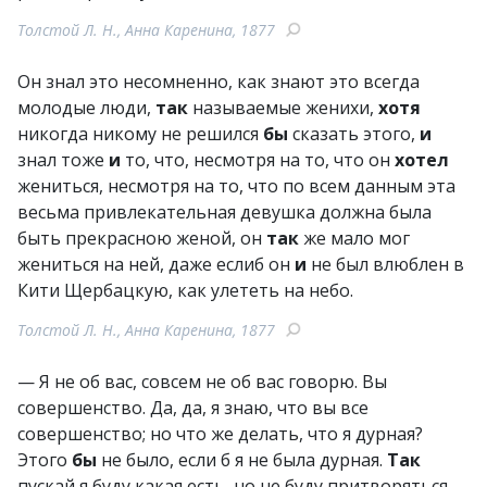
Толстой Л. Н., Анна Каренина, 1877
Он знал это несомненно, как знают это всегда
молодые люди,
так
называемые женихи,
хотя
никогда никому не решился
бы
сказать этого,
и
знал тоже
и
то, что, несмотря на то, что он
хотел
жениться, несмотря на то, что по всем данным эта
весьма привлекательная девушка должна была
быть прекрасною женой, он
так
же мало мог
жениться на ней, даже еслиб он
и
не был влюблен в
Кити Щербацкую, как улететь на небо.
Толстой Л. Н., Анна Каренина, 1877
— Я не об вас, совсем не об вас говорю. Вы
совершенство. Да, да, я знаю, что вы все
совершенство; но что же делать, что я дурная?
Этого
бы
не было, если б я не была дурная.
Так
пускай я буду какая есть, но не буду притворяться.