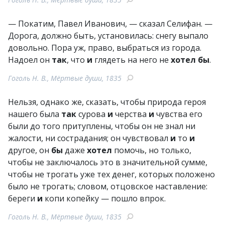
— Покатим, Павел Иванович, — сказал Селифан. —
Дорога, должно быть, установилась: снегу выпало
довольно. Пора уж, право, выбраться из города.
Надоел он
так
, что
и
глядеть на него не
хотел
бы
.
Гоголь Н. В., Мёртвые души, 1835
Нельзя, однако же, сказать, чтобы природа героя
нашего была
так
сурова
и
черства
и
чувства его
были до того притуплены, чтобы он не знал ни
жалости, ни сострадания; он чувствовал
и
то
и
другое, он
бы
даже
хотел
помочь, но только,
чтобы не заключалось это в значительной сумме,
чтобы не трогать уже тех денег, которых положено
было не трогать; словом, отцовское наставление:
береги
и
копи копейку — пошло впрок.
Гоголь Н. В., Мёртвые души, 1835