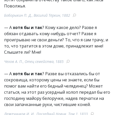
Поволжья.
Боборыкин П. Д., Василий Тёркин, 1882
— А
хотя бы и так
? Кому какое дело? Разве я
обязан отдавать кому-нибудь отчет? Разве я
проигрываю не свои деньги? То, что я сам трачу, и
то, что тратится в этом доме, принадлежит мне!
Слышите ли? Мне!
Чехов А. П., Отец семейства, 1885
— А
хотя бы и так
? Разве вы отказались бы от
сокровища, которому цены не знаете, если бы
помог вам найти его бедный челядинец? Может
статься, на этот раз усердный холоп передал бы его
господину майору белоручке, надев перчатки на
свои запачканные руки, чистившие коней.
Лажечников И. И., Последний Новик. Том 1, 1833