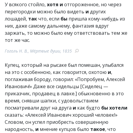
У всякого стойло,
хотя
и
отгороженное, но через
перегородки можно было видеть
и
других
лошадей,
так
что, если
бы
пришла кому-нибудь из
них, даже самому дальнему, фантазия вдруг
заржать, то можно было ему ответствовать тем же
тот же час.
Гоголь Н. В., Мёртвые души, 1835
Купец, который на рысаке был помешан, улыбался
на это с особенною, как говорится, охотою
и
,
поглаживая бороду, говорил: «Попробуем, Алексей
Иванович!» Даже все сидельцы [Сиделец —
приказчик, продавец в лавке.] обыкновенно в это
время, снявши шапки, с удовольствием
посматривали друг на друга
и
как будто
бы
хотели
сказать: «Алексей Иванович хороший человек!»
Словом, он успел приобресть совершенную
народность,
и
мнение купцов было
такое
, что