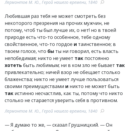
Лермонтов М. Ю., Герой нашего времени, 1840
Любившая раз тебя не может смотреть без
некоторого презрения на прочих мужчин, не
потому, чтоб ты был лучше их, о нет! но в твоей
природе есть что-то особенное, тебе одному
свойственное, что-то гордое
и
таинственное; в
твоем голосе, что
бы
ты ни говорил, есть власть
непобедимая; никто не умеет
так
постоянно
хотеть
быть любимым; ни в ком зло не бывает
так
привлекательно; ничей взор не обещает столько
блаженства; никто не умеет лучше пользоваться
своими преимуществами
и
никто не может быть
так
истинно несчастлив, как ты, потому что никто
столько не старается уверить себя в противном.
Лермонтов М. Ю., Герой нашего времени, 1840
— Я думаю то же, — сказал Грушницкий. — Он