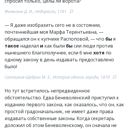
спросил только, целы ли ворота?
Фонвизин Д. И., Недоросль, 1781
— Я даже изобразить сего не в состоянии,
почтеннейшая моя Марфа Терентьевна, —
обращался он к купчихе Распоповой, — что
бы
я
такое
наделал
и
как были
бы
сии люди против
нынешнего благополучнее, если б мне
хотя
по
одному закону в день издавать предоставлено
было!
Салтыков-Щедрин М. Е., История одного города, 1870
Но тут встретилось непредвиденное
обстоятельство. Едва Беневоленский приступил к
изданию первого закона, как оказалось, что он, как
простой градоначальник, не имеет даже права
издавать собственные законы. Когда секретарь
доложил об этом Беневоленскому, он сначала не