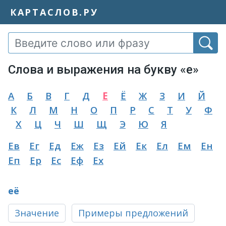
КАРТАСЛОВ.РУ
Слова и выражения на букву «е»
А
Б
В
Г
Д
Е
Ё
Ж
З
И
Й
К
Л
М
Н
О
П
Р
С
Т
У
Ф
Х
Ц
Ч
Ш
Щ
Э
Ю
Я
Ев
Ег
Ед
Еж
Ез
Ей
Ек
Ел
Ем
Ен
Еп
Ер
Ес
Еф
Ех
её
Значение
Примеры предложений