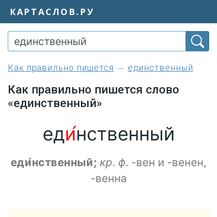
КАРТАСЛОВ.РУ
как правильно пишется
единственный
Как правильно пишется слово
«единственный»
ед
и́
нственный
еди́нственный;
кр
.
ф
. -вен и -венен,
-венна