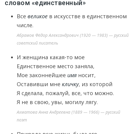
словом «единственный»
Все
великое
в искусстве в единственном
числе.
Абрамов Фёдор Александрович (1920 — 1983) — русский
советский писатель
И женщина какая-то мое
Единственное место заняла,
Мое законнейшее
имя
носит,
Оставивши мне
кличку
, из которой
Я сделала, пожалуй, все, что можно.
Я не в свою, увы, могилу лягу.
Ахматова Анна Андреевна (1889 — 1966) — русский
поэт