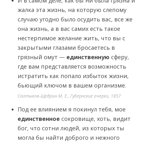
И в самом деле, как бы ни была грязна и
жалка эта жизнь, на которую слепому
случаю угодно было осудить вас, все же
она жизнь, а в вас самих есть такое
нестерпимое желание жить, что вы с
закрытыми глазами бросаетесь в
грязный омут —
единственную
сферу,
где вам представляется возможность
истратить как попало избыток жизни,
бьющий ключом в вашем организме.
Салтыков-Щедрин М. Е., Губернские очерки, 1857
Под ее влиянием я покинул тебя, мое
единственное
сокровище, хоть, видит
бог, что сотни людей, из которых ты
могла бы найти доброго и нежного