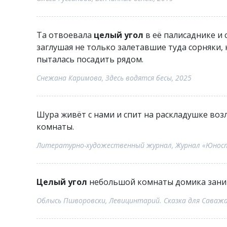
Та отвоевала
целый угол
в её палисаднике и 
заглушая не только залетавшие туда сорняки, 
пыталась посадить рядом.
Снежана Каримова, Здесь водятся бесы, 2025
Шура живёт с нами и спит на раскладушке во
комнаты.
Литературно-художественный журнал, Журнал «Юност
Целый угол
небольшой комнаты домика заним
Облысь Пшворовски, Левицинтарий. Сказка для Саважа