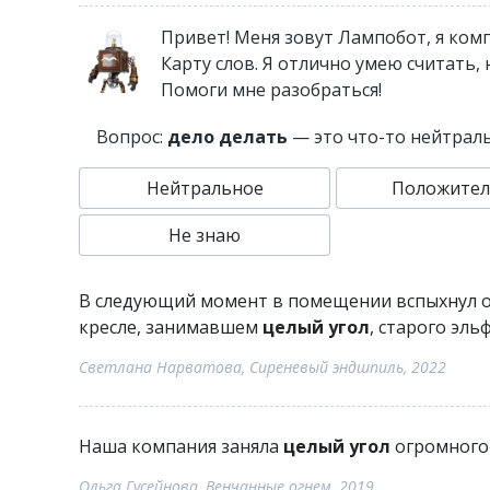
Привет! Меня зовут Лампобот, я ком
Карту слов. Я отлично умею считать,
Помоги мне разобраться!
Вопрос:
дело делать
— это что-то нейтрал
Нейтральное
Положител
Не знаю
В следующий момент в помещении вспыхнул ос
кресле, занимавшем
целый угол
, старого эльф
Светлана Нарватова, Сиреневый эндшпиль, 2022
Наша компания заняла
целый угол
огромного 
Ольга Гусейнова, Венчанные огнем, 2019