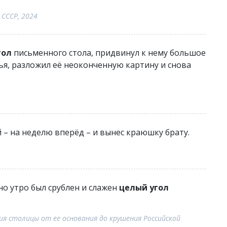
 СССР, 2024
гол
письменного стола, придвинул к нему большое
ья, разложил её неоконченную картину и снова
 – на неделю вперёд – и вынес краюшку брату.
но утро был срублен и слажен
целый угол
я столицы от ее основания до крушения Российской