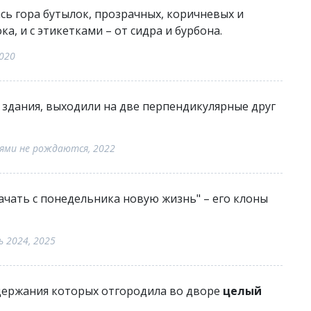
ась гора бутылок, прозрачных, коричневых и
а, и с этикетками – от сидра и бурбона.
020
здания, выходили на две перпендикулярные друг
лями не рождаются, 2022
чать с понедельника новую жизнь" – его клоны
 2024, 2025
одержания которых отгородила во дворе
целый