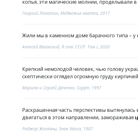
копья, эти магические молнии, проделывали в
Георгий Лопатин, Медвежья хватка, 2017
Жили мы в каменном доме барачного типа – у
Алексей Вязовский, Я спас СССР. Том I, 2020
Крепкий немолодой человек, чью голову укра
скептически оглядел огромную груду кирпиче
Марина и Сергей Дяченко, Скрут, 1997
Раскрашенная часть перспективы вытянулась 
двигаться в этом направлении, замораживая
ц
Роджер Желязны, Знак Хаоса, 1987