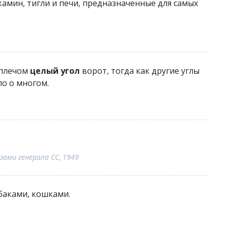
мин, тигли и печи, предназначенные для самых
 плечом
целый угол
ворот, тогда как другие углы
о о многом.
зами генерала СС, 1949
баками, кошками.