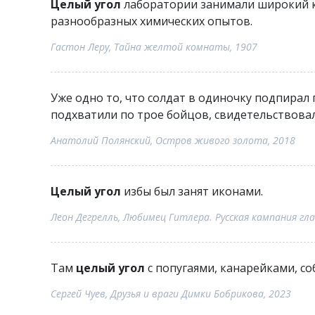
Целый угол
лаборатории занимали широкий ка
разнообразных химических опытов.
Гастон Леру, Тайна желтой комнаты, 1907
Уже одно то, что солдат в одиночку подпирал
подхватили по трое бойцов, свидетельствовал
Анатолий Полянский, Остров живого золота, 2018
Целый угол
избы был занят иконами.
Леон Дегрелль, Любимец Гитлера. Русская кампания гла
Там
целый угол
с попугаями, канарейками, со
Сергей Чуев, Друзья и враги Димки Бобрикова, 2023