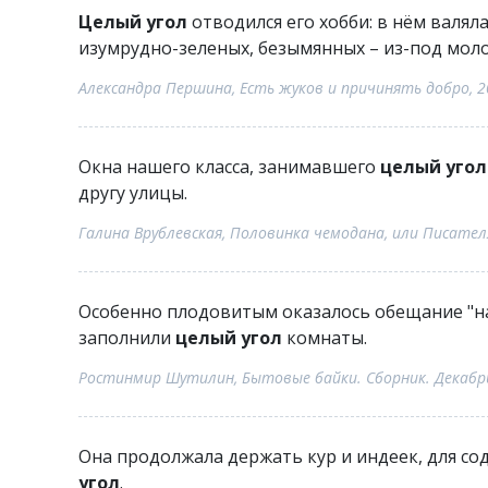
Целый угол
отводился его хобби: в нём валял
изумрудно-зеленых, безымянных – из-под молок
Александра Першина, Есть жуков и причинять добро, 2
Окна нашего класса, занимавшего
целый угол
другу улицы.
Галина Врублевская, Половинка чемодана, или Писате
Особенно плодовитым оказалось обещание "на
заполнили
целый угол
комнаты.
Ростинмир Шутилин, Бытовые байки. Сборник. Декабрь
Она продолжала держать кур и индеек, для с
угол
.