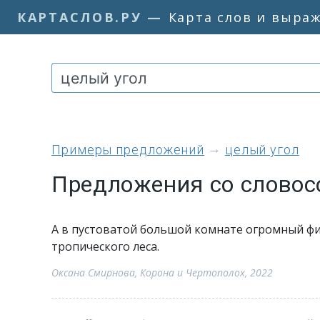
КАРТАСЛОВ.РУ
—
Карта слов и выра
примеры предложений
целый угол
Предложения со словос
А в пустоватой большой комнате огромный фи
тропического леса.
Оксана Смирнова, Корона и Чертополох, 2022