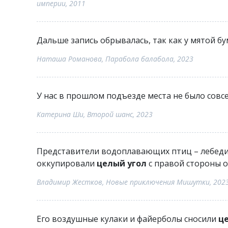
империи, 2011
Дальше запись обрывалась, так как у мятой б
Наташа Романова, Парабола балабола, 2023
У нас в прошлом подъезде места не было совсе
Катерина Ши, Второй шанс, 2023
Представители водоплавающих птиц – лебеди, г
оккупировали
целый угол
с правой стороны о
Владимир Жестков, Новые приключения Мишутки, 202
Его воздушные кулаки и файерболы сносили
ц