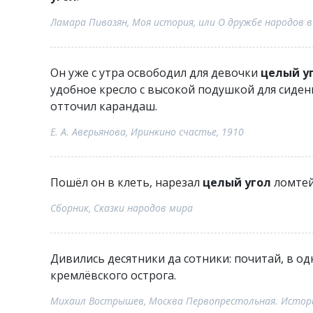
Ламара Пивазян, Моя история, или О дружбе народов в
Он уже с утра освободил для девочки
целый у
удобное кресло с высокой подушкой для сиден
отточил карандаш.
Е. А. Аверьянова, Иринкино счастье, 1910
Пошёл он в клеть, нарезал
целый угол
ломтей
Сборник, Сказки народов мира
Дивились десятники да сотники: почитай, в од
кремлёвского острога.
Михаил Вострышев, Москва Первопрестольная. Истори