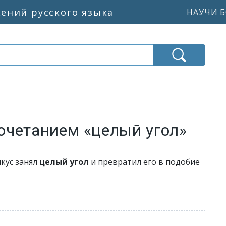
жений русского языка
НАУЧИ Б
очетанием «целый угол»
кус занял
целый угол
и превратил его в подобие