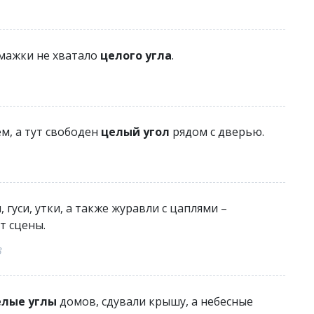
умажки не хватало
целого угла
.
м, а тут свободен
целый угол
рядом с дверью.
уси, утки, а также журавли с цаплями –
т сцены.
3
елые углы
домов, сдували крышу, а небесные