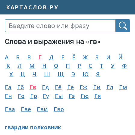
КАРТАСЛОВ.РУ
Слова и выражения на «гв»
А
Б
В
Г
Д
Е
Ё
Ж
З
И
Й
К
Л
М
Н
О
П
Р
С
Т
У
Ф
Х
Ц
Ч
Ш
Щ
Э
Ю
Я
Га
Гб
Гв
Гд
Гё
Ге
Гж
Ги
Гл
Гм
Гн
Го
Гр
Гу
Гы
Гэ
Гю
Гя
Гва
Гве
Гви
Гво
гвардии полковник