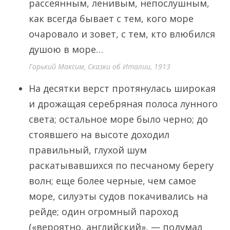
рассеянным, ленивым, непослушным,
как всегда бывает с тем, кого море
очаровало и зовет, с тем, кто влюбился
душою в море…
Горький Максим, Сказки об Италии, 1913
На десятки верст протянулась широкая
и дрожащая серебряная полоса лунного
света; остальное море было черно; до
стоявшего на высоте доходил
правильный, глухой шум
раскатывавшихся по песчаному берегу
волн; еще более черные, чем самое
море, силуэты судов покачивались на
рейде; один огромный пароход
(«вероятно, английский», — подумал