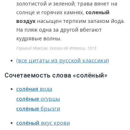
золотистой и зеленой; трава вянет на
солнце и горячих камнях,
соленый
воздух
насыщен терпким запахом йода.
На пляж одна за другой вбегают
кудрявые волны.
Горький Максим, Сказки об Италии, 1913
(все цитаты из русской классики)
Сочетаемость слова «солёный»
солёная
вода
солёные
огурцы
солёные
брызги
солёный
вкус крови