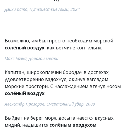
Дэйки Като, Путешествие Аими, 2024
Возможно, им был просто необходим морской
солёный воздух
, как ветчине коптильня.
Макс Брэнд, Дорогой мести
Капитан, широкоплечий бородач в доспехах,
удовлетворённо вздохнул, окинув взглядом
морские просторы. С наслаждением втянул носом
солёный воздух
.
Александр Прозоров, Смертельный удар, 2009
Выйдет на берег моря, досыта наестся вкусных
мидий, надышится
солёным воздухом
.