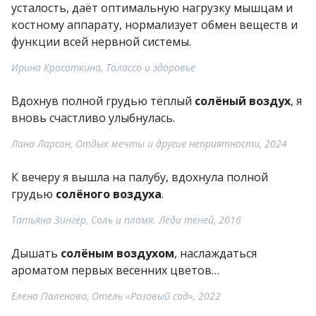
усталость, даёт оптимальную нагрузку мышцам и
костному аппарату, нормализует обмен веществ и
функции всей нервной системы.
Ирина Красоткина, Талассо и здоровье
Вдохнув полной грудью тёплый
солёный воздух
, я
вновь счастливо улыбнулась.
Лана Ларсон, Отдых мечты и другие неприятности, 2024
К вечеру я вышла на палубу, вдохнула полной
грудью
солёного воздуха
.
Татьяна Зингер, Соль и пламя. Леди теней, 2016
Дышать
солёным воздухом
, наслаждаться
ароматом первых весенних цветов…
Елена Паленова, Отель «Розовый сад», 2022