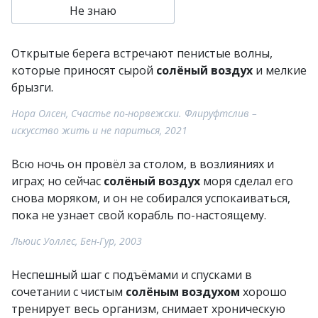
Не знаю
Открытые берега встречают пенистые волны,
которые приносят сырой
солёный воздух
и мелкие
брызги.
Нора Олсен, Счастье по-норвежски. Флируфтслив –
искусство жить и не париться, 2021
Всю ночь он провёл за столом, в возлияниях и
играх; но сейчас
солёный воздух
моря сделал его
снова моряком, и он не собирался успокаиваться,
пока не узнает свой корабль по-настоящему.
Льюис Уоллес, Бен-Гур, 2003
Неспешный шаг с подъёмами и спусками в
сочетании с чистым
солёным воздухом
хорошо
тренирует весь организм, снимает хроническую