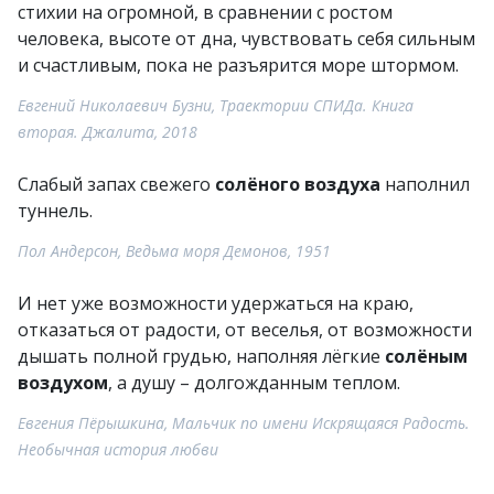
стихии на огромной, в сравнении с ростом
человека, высоте от дна, чувствовать себя сильным
и счастливым, пока не разъярится море штормом.
Евгений Николаевич Бузни, Траектории СПИДа. Книга
вторая. Джалита, 2018
Слабый запах свежего
солёного воздуха
наполнил
туннель.
Пол Андерсон, Ведьма моря Демонов, 1951
И нет уже возможности удержаться на краю,
отказаться от радости, от веселья, от возможности
дышать полной грудью, наполняя лёгкие
солёным
воздухом
, а душу – долгожданным теплом.
Евгения Пёрышкина, Мальчик по имени Искрящаяся Радость.
Необычная история любви