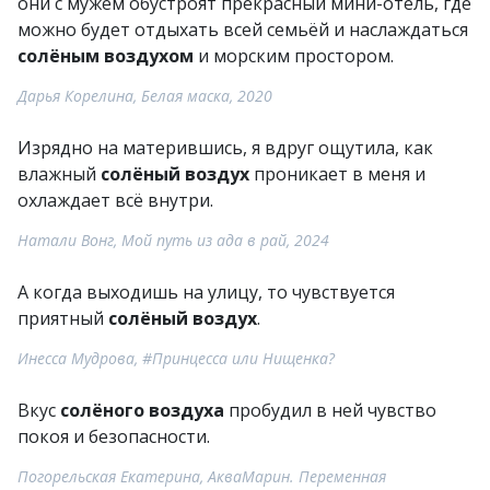
они с мужем обустроят прекрасный мини-отель, где
можно будет отдыхать всей семьёй и наслаждаться
солёным воздухом
и морским простором.
Дарья Корелина, Белая маска, 2020
Изрядно на матерившись, я вдруг ощутила, как
влажный
солёный воздух
проникает в меня и
охлаждает всё внутри.
Натали Вонг, Мой путь из ада в рай, 2024
А когда выходишь на улицу, то чувствуется
приятный
солёный воздух
.
Инесса Мудрова, #Принцесса или Нищенка?
Вкус
солёного воздуха
пробудил в ней чувство
покоя и безопасности.
Погорельская Екатерина, АкваМарин. Переменная