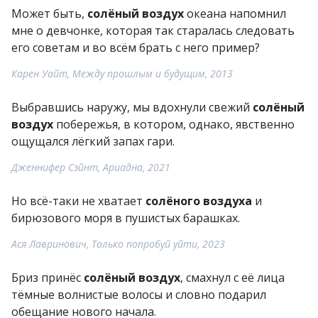
Может быть,
солёный воздух
океана напомнил
мне о девчонке, которая так старалась следовать
его советам и во всём брать с него пример?
Карен Уайт, Между прошлым и будущим, 2013
Выбравшись наружу, мы вдохнули свежий
солёный
воздух
побережья, в котором, однако, явственно
ощущался лёгкий запах гари.
Дженнифер Сэйнт, Ариадна, 2021
Но всё-таки не хватает
солёного воздуха
и
бирюзового моря в пушистых барашках.
Ася Лавринович, Только попробуй уйти, 2023
Бриз принёс
солёный воздух
, смахнул с её лица
тёмные волнистые волосы и словно подарил
обещание нового начала.