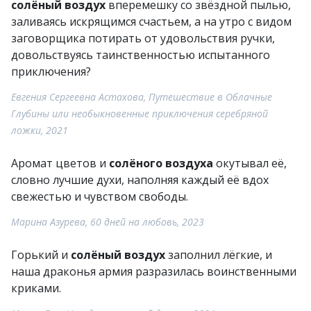
солёный воздух
вперемешку со звёздной пылью,
заливаясь искрящимся счастьем, а на утро с видом
заговорщика потирать от удовольствия ручки,
довольствуясь таинственностью испытанного
приключения?
Евгения Сергеевна Астахова, Путешествие в Облачные
Глубины или необыкновенные приключения серебряной
ложки, 2021
Аромат цветов и
солёного воздуха
окутывал её,
словно лучшие духи, наполняя каждый её вдох
свежестью и чувством свободы.
Марина Азурева, 60 дней на любовь, 2023
Горький и
солёный воздух
заполнил лёгкие, и
наша драконья армия разразилась воинственными
криками.