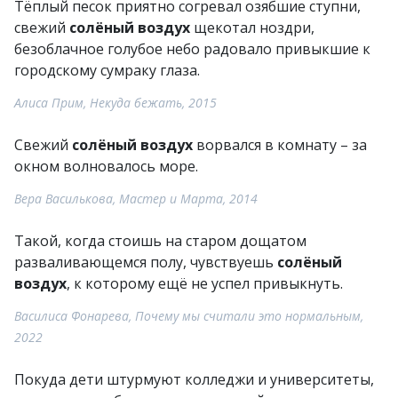
Тёплый песок приятно согревал озябшие ступни,
свежий
солёный воздух
щекотал ноздри,
безоблачное голубое небо радовало привыкшие к
городскому сумраку глаза.
Алиса Прим, Некуда бежать, 2015
Свежий
солёный воздух
ворвался в комнату – за
окном волновалось море.
Вера Василькова, Мастер и Марта, 2014
Такой, когда стоишь на старом дощатом
разваливающемся полу, чувствуешь
солёный
воздух
, к которому ещё не успел привыкнуть.
Василиса Фонарева, Почему мы считали это нормальным,
2022
Покуда дети штурмуют колледжи и университеты,