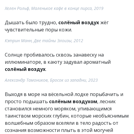
Хелен Рольф, Маленькое кафе в конце пирса, 2019
Дышать было трудно,
солёный воздух
жёг
чувствительные поры кожи.
Кэтрин Манн, Две тайны Элоизы, 2012
Солнце пробивалось сквозь занавеску на
иллюминаторе, в каюту задувал ароматный
солёный воздух
.
Александр Тамоников, Бросок из западни, 2023
Выходя в море на вёсельной лодке порыбачить и
просто подышать
солёным воздухом
, лесник
становился немного моряком, упивающимся
таинством морских глубин, которые необъяснимым
волшебным образом вселяли в тело радость от
сознания возможности плыть в этой могучей