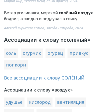
Мария Фир, Укради меня, алый дракон, 2024
Ветер усиливался, морской
солёный воздух
бодрил, а заодно и поддувал в спину.
Алексей Юрьевич Комов, Звезда Нимрода, 2024
Ассоциации к слову «солёный»
соль
огурчик
огурец
привкус
попкорн
Все ассоциации к слову СОЛЁНЫЙ
Ассоциации к слову «воздух»
удушье
кислород
вентиляция