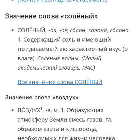
Значение слова «солёный»
СОЛЁНЫЙ
, -
ая
, -
ое
;
со́лон
,
солона́
,
со́лоно
.
1.
Содержащий соль и имеющий
придаваемый ею характерный вкус (о
влаге).
Соленые волны.
(Малый
академический словарь, МАС)
Все значения слова СОЛЁНЫЙ
Значение слова «воздух»
1
ВО́ЗДУХ
, -а,
м.
1.
Образующая
атмосферу Земли смесь газов, гл.
образом азота и кислорода,
необходимых для жизни человека,