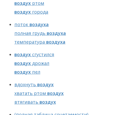
воздух
ртом
воздух
города
поток
воздуха
полная грудь
воздуха
температура
воздуха
воздух
сгустился
воздух
дрожал
воздух
пел
вдохнуть
воздух
хватать ртом
воздух
втягивать
воздух
(полная таблица сочетаемости)