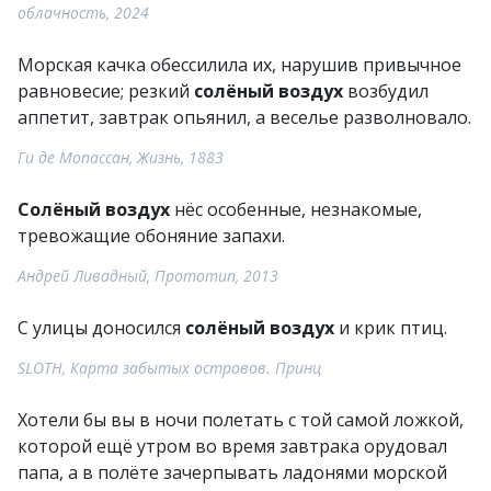
облачность, 2024
Морская качка обессилила их, нарушив привычное
равновесие; резкий
солёный воздух
возбудил
аппетит, завтрак опьянил, а веселье разволновало.
Ги де Мопассан, Жизнь, 1883
Солёный воздух
нёс особенные, незнакомые,
тревожащие обоняние запахи.
Андрей Ливадный, Прототип, 2013
С улицы доносился
солёный воздух
и крик птиц.
SLOTH, Карта забытых островов. Принц
Хотели бы вы в ночи полетать с той самой ложкой,
которой ещё утром во время завтрака орудовал
папа, а в полёте зачерпывать ладонями морской