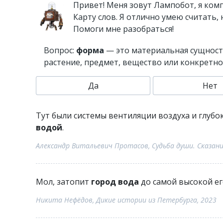
Привет! Меня зовут Лампобот, я ком
Карту слов. Я отлично умею считать,
Помоги мне разобраться!
Вопрос:
форма
— это материальная сущность
растение, предмет, вещество или конкретно
Да
Нет
Тут были системы вентиляции воздуха и глуб
водой
.
Александр Витальевич Протасов, Судьба души. Сказани
Мол, затопит
город вода
до самой высокой ег
Никита Нефёдов, Дикие истории из Петербурга, 2023