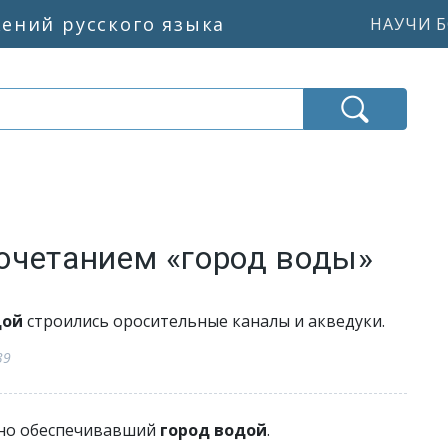
жений русского языка
НАУЧИ Б
очетанием «город воды»
дой
строились оросительные каналы и акведуки.
39
нно обеспечивавший
город водой
.