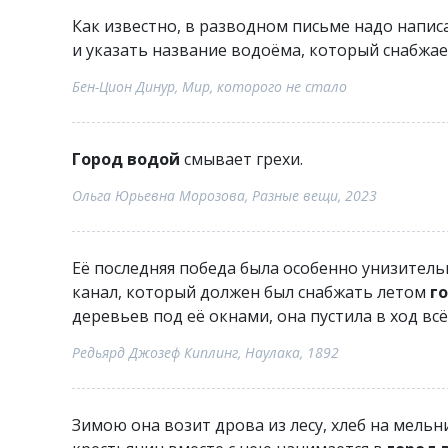
Как известно, в разводном письме надо написа
и указать название водоёма, который снабжа
Бен-Цион Динур, Мир, которого не стало
Город водой
смывает грехи.
Ольга Юрьевна Морозова, Разные вещи, 2023
Её последняя победа была особенно унизительн
канал, который должен был снабжать летом
г
деревьев под её окнами, она пустила в ход вс
Редьярд Джозеф Киплинг, Наулака, 1892
Зимою она возит дрова из лесу, хлеб на мель