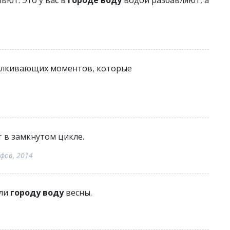
ьют. Это у вас в
городе воду
водой разбавляют, а
талкивающих моментов, которые
 в замкнутом цикле.
фов, 2014
яли
городу воду
весны.