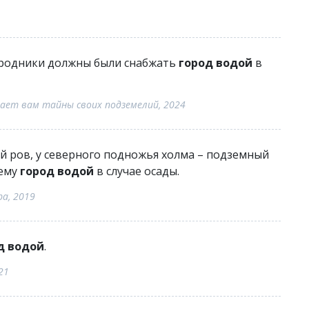
родники должны были снабжать
город водой
в
ает вам тайны своих подземелий, 2024
й ров, у северного подножья холма – подземный
шему
город водой
в случае осады.
а, 2019
д водой
.
21