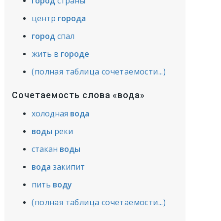
город
страны
центр
города
город
спал
жить в
городе
(полная таблица сочетаемости...)
Сочетаемость слова «вода»
холодная
вода
воды
реки
стакан
воды
вода
закипит
пить
воду
(полная таблица сочетаемости...)