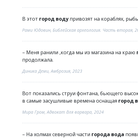
В этот
город воду
привозят на кораблях, рыбы
Рами Юдовин, Библейская археология. Часть вторая, 2
– Меня ранили ,когда мы из магазина на краю
продолжала.
Диника Деми, Амброзия, 2023
Вот показались струи фонтана, бьющего высок
в самые засушливые времена оснащая
город 
Мира Гром, Адвокат для варвара, 2024
– На холмах северной части
города вода
появи