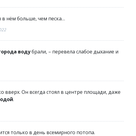
 в нём больше, чем песка…
022
города воду
брали, – перевела слабое дыхание и
о вверх. Он всегда стоял в центре площади, даже
водой
.
тся только в день всемирного потопа.