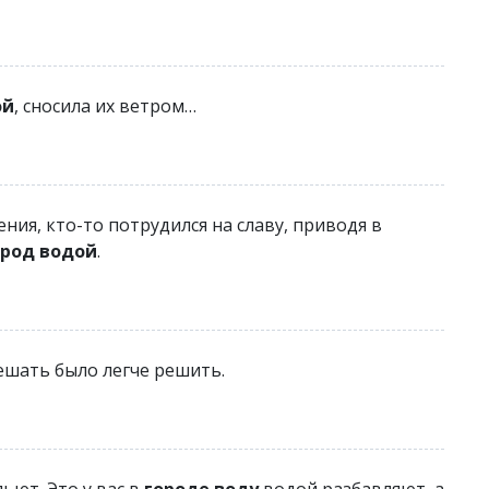
ой
, сносила их ветром…
ния, кто-то потрудился на славу, приводя в
ород водой
.
шать было легче решить.