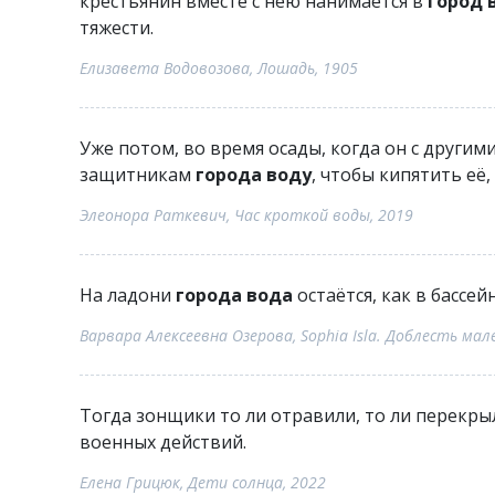
крестьянин вместе с нею нанимается в
город 
тяжести.
Елизавета Водовозова, Лошадь, 1905
Уже потом, во время осады, когда он с другим
защитникам
города воду
, чтобы кипятить её,
Элеонора Раткевич, Час кроткой воды, 2019
На ладони
города вода
остаётся, как в бассейн
Варвара Алексеевна Озерова, Sophia Isla. Доблесть мал
Тогда зонщики то ли отравили, то ли перекр
военных действий.
Елена Грицюк, Дети солнца, 2022