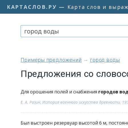
КАРТАСЛОВ.РУ
—
Карта слов и выра
примеры предложений
город воды
Предложения со словос
Для орошения полей и снабжения
городов во
Е. А. Разин, История военного искусства древности, 19
Был выстроен резервуар высотой 6 м, постоя