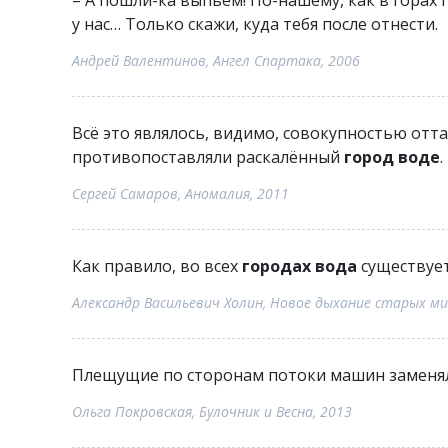
– А пошли-ка выпьем! По-нашему, как в горах п
у нас… Только скажи, куда тебя после отнести.
Андрей Валентинов, Ангел Спартака, 2006
Всё это являлось, видимо, совокупностью от
противопоставляли раскалённый
город воде
.
Сергей Самаров, Аномалия, 2011
Как правило, во всех
городах вода
существует
Александр Васильевич Холин, Новое дыхание старых ми
Плещущие по сторонам потоки машин замен
Ольга Покровская, Булочник и Весна, 2013