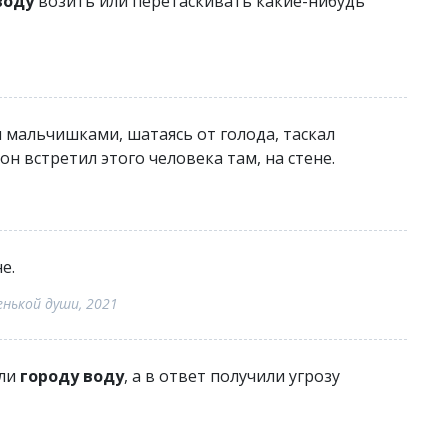
воду
возить или перетаскивать какие-нибудь
и мальчишками, шатаясь от голода, таскал
 он встретил этого человека там, на стене.
е.
енькой души, 2021
ыли
городу воду
, а в ответ получили угрозу