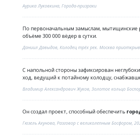
Аурика Луковкина, Города-призраки
По первоначальным замыслам, мытищинские 
объёме 300 000 вёдер в сутки.
Даниил Давыдов, Колодец трёх рек. Москва приоткрыв
С напольной стороны зафиксирован неглубоки
ход, ведущий к потайному колодцу, снабжав
Владимир Александрович Жуков, Золотое кольцо Боспор
Он создал проект, способный обеспечить
горо
Гюзель Ахунова, Разговор с великолепным Босфором, 20