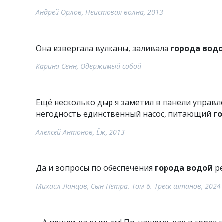
Андрей Орлов, Неистовая волна, 2013
Она извергала вулканы, заливала
города вод
Карина Сенн, Одержимый собой
Ещё несколько дыр я заметил в панели управле
негодность единственный насос, питающий
г
Алексей Антонов, Ёж, 2013
Да и вопросы по обеспечения
города водой
ре
Михаил Ланцов, Сын Петра. Том 6. Треск штанов, 2024