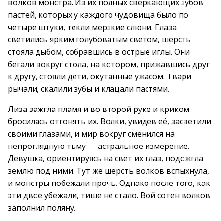
волков монстра. Из их полных сверкающих зубов
пастей, которых у каждого чудовища было по
четыре штуки, текли мерзкие слюни. Глаза
светились ярким голубоватым светом, шерсть
стояла дыбом, собравшись в острые иглы. Они
бегали вокруг стола, на котором, прижавшись друг
к другу, стояли дети, окутанные ужасом. Твари
рычали, скалили зубы и клацали пастями.
Лиза зажгла пламя и во второй руке и криком
бросилась отгонять их. Волки, увидев её, засветили
своими глазами, и мир вокруг сменился на
непроглядную тьму — астральное измерение.
Девушка, ориентируясь на свет их глаз, подожгла
землю под ними. Тут же шерсть волков вспыхнула,
и монстры побежали прочь. Однако после того, как
эти двое убежали, тише не стало. Вой сотен волков
заполнил поляну.