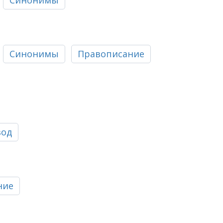
Синонимы
Синонимы
Правописание
вод
ние