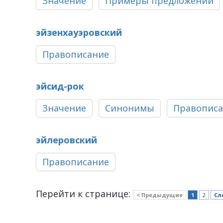
Значение
Примеры предложений
эйзенхауэровский
Правописание
эйсид-рок
Значение
Синонимы
Правопис
эйлеровский
Правописание
Перейти к странице:
< Предыдущие
1
2
Сл