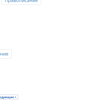
Правописание
ание
едующие >