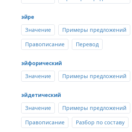
эйре
Значение
Примеры предложений
Правописание
Перевод
эйфорический
Значение
Примеры предложений
эйдетический
Значение
Примеры предложений
Правописание
Разбор по составу