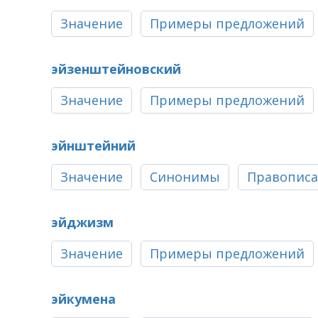
Значение
Примеры предложений
эйзенштейновский
Значение
Примеры предложений
эйнштейний
Значение
Синонимы
Правопис
эйджизм
Значение
Примеры предложений
эйкумена