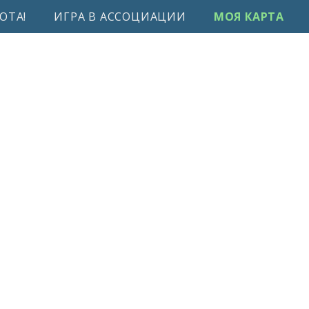
ОТА!
ИГРА В АССОЦИАЦИИ
МОЯ КАРТА