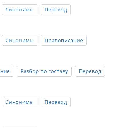
Синонимы
Перевод
Синонимы
Правописание
ание
Разбор по составу
Перевод
Синонимы
Перевод