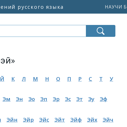
жений русского языка
НАУЧИ Б
«эй»
Й
К
Л
М
Н
О
П
Р
С
Т
У
Эм
Эн
Эо
Эп
Эр
Эс
Эт
Эу
Эф
м
Эйн
Эйр
Эйс
Эйт
Эйф
Эйх
Эйч