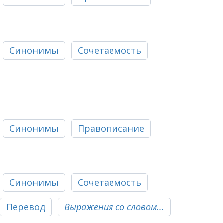
Синонимы
Сочетаемость
Синонимы
Правописание
Синонимы
Сочетаемость
Перевод
Выражения со словом...