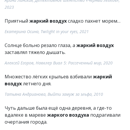
Арина Ланская, Детективное агентство «Чёрный лебедь»,
2023
Приятный
жаркий воздух
сладко пахнет морем…
Екатерина Осина, Twilight in your eyes, 2021
Солнце больно резало глаза, а
жаркий воздух
заставлял тяжело дышать.
Алексей Егоров, Навклер Виал 5: Рассеченный мир, 2020
Множество лёгких крыльев взбивали
жаркий
воздух
летнего дня.
Татьяна Андрианова, Выйти замуж за эльфа, 2010
Чуть дальше была ещё одна деревня, а где-то
вдалеке в мареве
жаркого воздуха
подрагивали
очертания города.