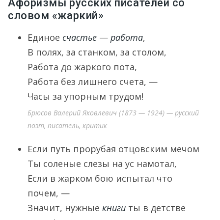
Афоризмы русских писателей со
словом «жаркий»
Единое
счастье
—
работа
,
В полях, за станком, за столом,
Работа до жаркого пота,
Работа без лишнего счета, —
Часы за упорным трудом!
Брюсов Валерий Яковлевич (1873 — 1924) — русский
поэт, писатель, критик
Если путь прорубая отцовским мечом
Ты соленые слезы на ус намотал,
Если в жарком бою испытал что
почем, —
Значит, нужные
книги
ты в детстве