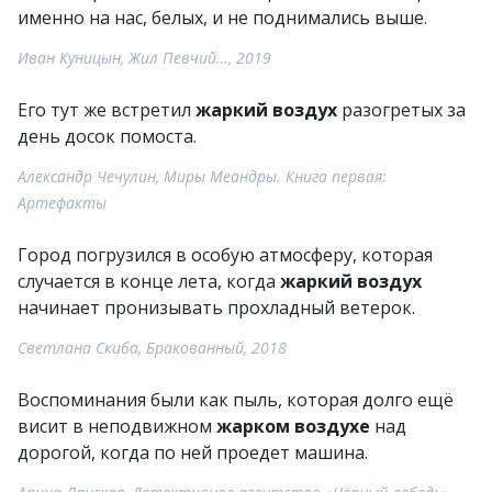
именно на нас, белых, и не поднимались выше.
Иван Куницын, Жил Певчий…, 2019
Его тут же встретил
жаркий воздух
разогретых за
день досок помоста.
Александр Чечулин, Миры Меандры. Книга первая:
Артефакты
Город погрузился в особую атмосферу, которая
случается в конце лета, когда
жаркий воздух
начинает пронизывать прохладный ветерок.
Светлана Скиба, Бракованный, 2018
Воспоминания были как пыль, которая долго ещё
висит в неподвижном
жарком воздухе
над
дорогой, когда по ней проедет машина.