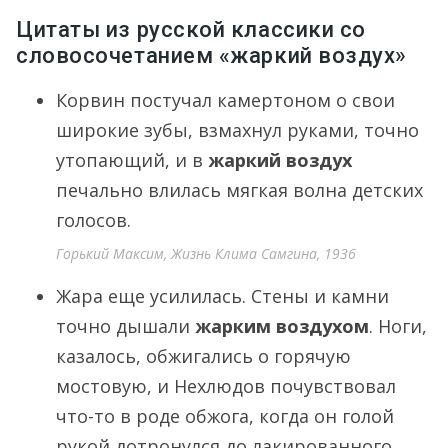
Цитаты из русской классики со
словосочетанием «жаркий воздух»
Корвин постучал камертоном о свои
широкие зубы, взмахнул руками, точно
утопающий, и в
жаркий воздух
печально влилась мягкая волна детских
голосов.
Горький Максим, Жизнь Клима Самгина, 1936
Жара еще усилилась. Стены и камни
точно дышали
жарким воздухом
. Ноги,
казалось, обжигались о горячую
мостовую, и Нехлюдов почувствовал
что-то в роде обжога, когда он голой
рукой дотронулся до лакированного