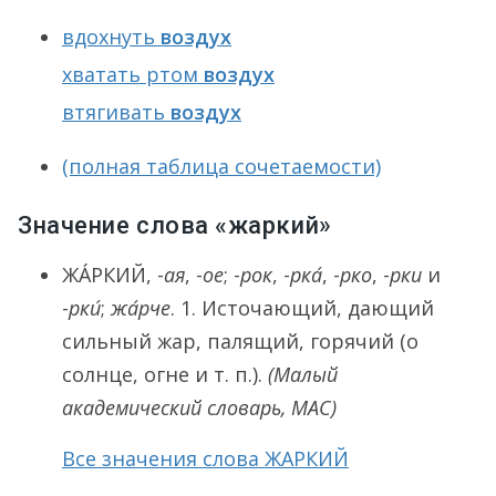
вдохнуть
воздух
хватать ртом
воздух
втягивать
воздух
(полная таблица сочетаемости)
Значение слова «жаркий»
ЖА́РКИЙ
, -
ая
, -
ое
; -
рок
, -
рка́
, -
рко
, -
рки
и
-
рки́
;
жа́рче
.
1.
Источающий, дающий
сильный жар, палящий, горячий (о
солнце, огне и т. п.).
(Малый
академический словарь, МАС)
Все значения слова ЖАРКИЙ