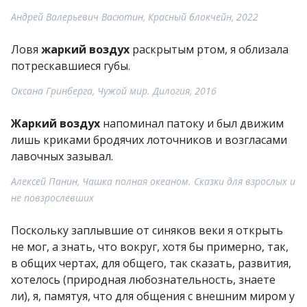
Андрей Валерьевич Васютин, Красный блокчейн, 2022
Ловя
жаркий воздух
раскрытым ртом, я облизала
потрескавшиеся губы.
Оксана Гринберга, Чужой мир. Дилогия, 2016
Жаркий воздух
напоминал патоку и был движим
лишь криками бродячих лоточников и возгласами
лавочных зазывал.
Алексей Панин, Чашка полная океаном. Сказки для взрослых и
не повзрослевших
Поскольку заплывшие от синяков веки я открыть
не мог, а знать, что вокруг, хотя бы примерно, так,
в общих чертах, для общего, так сказать, развития,
хотелось (природная любознательность, знаете
ли), я, памятуя, что для общения с внешним миром у