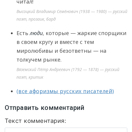
читал!
Высоцкий Владимир Семёнович (1938 — 1980) — русский
поэт, прозаик, бард
Есть
люди
, которые — жаркие спорщики
в своем кругу и вместе с тем
миролюбивы и безответны — на
толкучем рынке.
Вяземский Пётр Андреевич (1792 — 1878) — русский
поэт, критик
(все афоризмы русских писателей)
Отправить комментарий
Текст комментария: