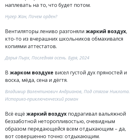
наплевать на то, что будет потом.
Нугер Жан, Почем орден?
Вентиляторы лениво разгоняли
жаркий воздух
,
кто-то из вчерашних школьников обмахивался
копиями аттестатов.
Дарья Пырх, Последняя осень. Буря, 2024
В
жарком воздухе
висел густой дух пряностей и
воска, мёда, сена и дёгтя.
Владимир Валентинович Андрианов, Под стягом Никлота.
Историко-приключенческий роман
Всё ещё
жаркий воздух
подрагивал вальяжной
беззаботной неторопливостью, очевидным
образом передающейся всем отдыхающим – да,
вот совершенно точно: отдыхающим.