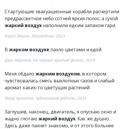
Стартующие эвакуационные корабли расчертили
предрассветное небо сотней ярких полос, а сухой
жаркий воздух
наполнили едким запахом гари.
Юрий Ляшов, Заповедник, 2023
В
жарком воздухе
пахло цветами и едой.
Дэри Айронин, На чёрных крыльях феникс, 2024
Меня обдало
жарким воздухом
, в котором
чувствовалась смесь выхлопных газов и слабый
аромат каких-то цветущих растений.
Маир Арлатов, Чудовищная работа, 2024
Заглушив, наконец, двигатель, я опускаю окно и
жадно глотаю
жаркий воздух
. Как же душно…
Здесь даже пахнет знакомо, и от этого больнее