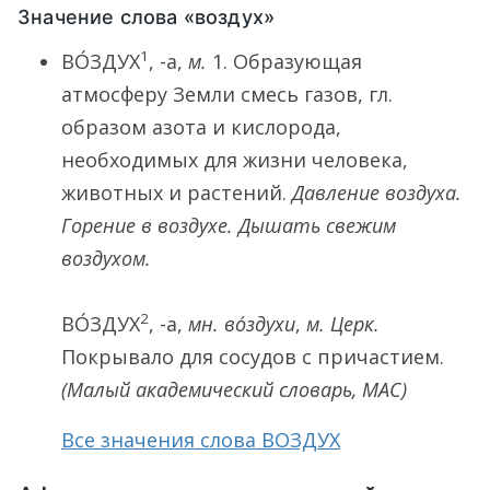
Значение слова «воздух»
1
ВО́ЗДУХ
, -а,
м.
1.
Образующая
атмосферу Земли смесь газов, гл.
образом азота и кислорода,
необходимых для жизни человека,
животных и растений.
Давление воздуха.
Горение в воздухе. Дышать свежим
воздухом.
2
ВО́ЗДУХ
, -а,
мн.
во́здухи
,
м. Церк.
Покрывало для сосудов с причастием.
(Малый академический словарь, МАС)
Все значения слова ВОЗДУХ