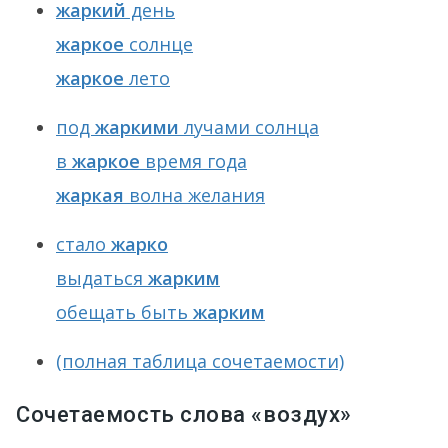
жаркий
день
жаркое
солнце
жаркое
лето
под
жаркими
лучами солнца
в
жаркое
время года
жаркая
волна желания
стало
жарко
выдаться
жарким
обещать быть
жарким
(полная таблица сочетаемости)
Сочетаемость слова «воздух»