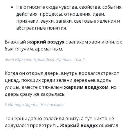
Не относите сюда чувства, свойства, события,
действия, процессы, отношения, идеи,
признаки, звуки, запахи, световые явления и
абстрактные понятия.
Влажный
жаркий воздух
с запахом хвои и опилок
был тягучим, ароматным.
Анна Юрьевна Приходько, Купчиха. Том 2
Когда он открыл дверь, внутрь ворвался стрекот
цикад, поющих среди зелени деревьев вдоль
улицы, вместе с тяжёлым
жарким воздухом
, но
дверь сразу же закрылась.
Кэйитиро Хирано, Незнакомец
Ташерцы давно голосили внизу, а тут никто не
додумался проветрить.
Жаркий воздух
обжигал