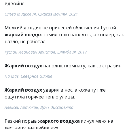
вдвойне.
Ольга Мицкевич, Сжигая мечты, 2021
Мелкий дождик не принёс ей облегчения. Густой
жаркий воздух
томил тело насквозь, а кондер, как
назло, не работал.
Руслан Иванович Аристов, Блямблия, 2017
Жаркий воздух
наполнял комнату, как сок графин.
На Мае, Северное сияние
Жаркий воздух
ударил в нос, а кожа тут же
ощутила горячее тепло улицы.
Алексей Артюхин, Дочь диссидента
Резкий порыв
жаркого воздуха
кинул меня на
лестницу, вышибив дух.