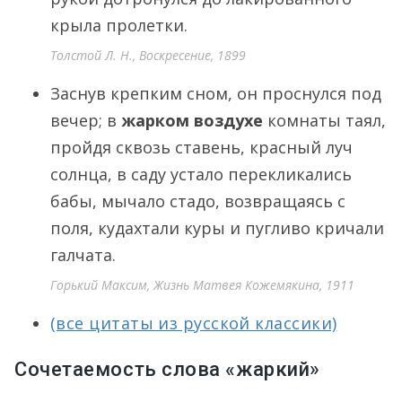
крыла пролетки.
Толстой Л. Н., Воскресение, 1899
Заснув крепким сном, он проснулся под
вечер; в
жарком воздухе
комнаты таял,
пройдя сквозь ставень, красный луч
солнца, в саду устало перекликались
бабы, мычало стадо, возвращаясь с
поля, кудахтали куры и пугливо кричали
галчата.
Горький Максим, Жизнь Матвея Кожемякина, 1911
(все цитаты из русской классики)
Сочетаемость слова «жаркий»