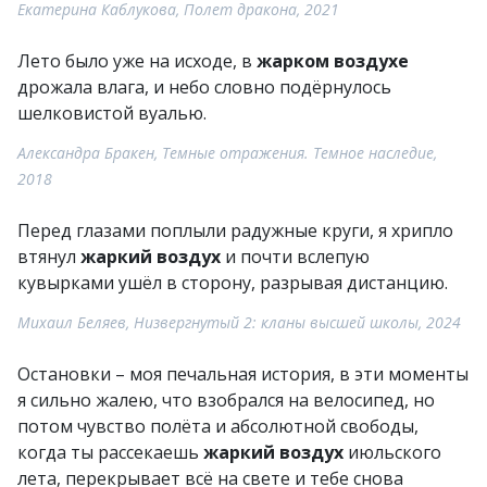
Екатерина Каблукова, Полет дракона, 2021
Лето было уже на исходе, в
жарком воздухе
дрожала влага, и небо словно подёрнулось
шелковистой вуалью.
Александра Бракен, Темные отражения. Темное наследие,
2018
Перед глазами поплыли радужные круги, я хрипло
втянул
жаркий воздух
и почти вслепую
кувырками ушёл в сторону, разрывая дистанцию.
Михаил Беляев, Низвергнутый 2: кланы высшей школы, 2024
Остановки – моя печальная история, в эти моменты
я сильно жалею, что взобрался на велосипед, но
потом чувство полёта и абсолютной свободы,
когда ты рассекаешь
жаркий воздух
июльского
лета, перекрывает всё на свете и тебе снова