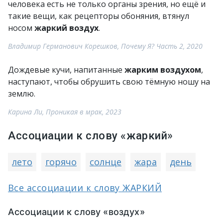
человека есть не только органы зрения, но ещё и
такие вещи, как рецепторы обоняния, втянул
носом
жаркий воздух
.
Владимир Германович Корешков, Почему Я? Часть 2, 2020
Дождевые кучи, напитанные
жарким воздухом
,
наступают, чтобы обрушить свою тёмную ношу на
землю.
Карина Ли, Проникая в мрак, 2023
Ассоциации к слову «жаркий»
лето
горячо
солнце
жара
день
Все ассоциации к слову ЖАРКИЙ
Ассоциации к слову «воздух»