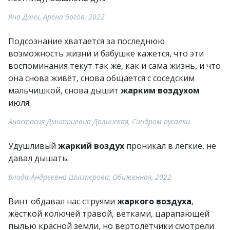
Яна Дани, Арена богов, 2022
Подсознание хватается за последнюю
возможность жизни и бабушке кажется, что эти
воспоминания текут так же, как и сама жизнь, и что
она снова живёт, снова общается с соседским
мальчишкой, снова дышит
жарким воздухом
июля.
Анастасия Дмитриевна Долинская, Синдром русалки
Удушливый
жаркий воздух
проникал в лёгкие, не
давал дышать.
Влада Андреевна Шистерова, Обиженная, 2022
Винт обдавал нас струями
жаркого воздуха
,
жёсткой колючей травой, ветками, царапающей
пылью красной земли, но вертолётчики смотрели