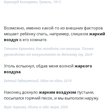
Бернгард Келлерман, Туннель, 1913
Возможно, именно какой-то из внешних факторов
мешает ребёнку спать, например, слишком
жаркий
воздух
в его комнате.
Татьяна Кремнёва, Как наладить сон малыша. Полное
руководство от консультанта по детскому сну, 2024
Уголь вспыхнул, обдав меня волной
жаркого
воздуха
.
Евгений Рудашевский, Один на один, 2018
Наконец дохнуло
жарким воздухом
пустыни,
посыпался горячий песок, и мы выползли наружу.
Вера Чиркова, Убить в себе зверя, 2005