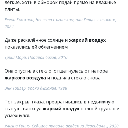
лёгкие, хоть в обморок падай прямо на влажные
плиты.
Елена Княжина, Невеста с огоньком, или Герцог с дымком,
2024
Даже раскалённое солнце и
жаркий воздух
показались ей облегчением.
Триш Мори, Подарок богов, 2010
Она опустила стекло, отшатнулась от напора
жаркого воздуха
и подняла стекло снова.
Энн Тайлер, Уроки дыхания, 1988
Тот закрыл глаза, превратившись в недвижную
статую, вдохнул
жаркий воздух
полной грудью и
усмехнулся.
Ульяна Гринь, Седьмое правило академии Левендалль, 2020