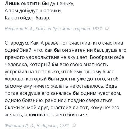
Лишь
окатить
бы
душеньку,
А там добудут шапочки,
Как отойдет базар.
Некрасов Н. А., Кому на Руси жить хорошо, 1877
Стародум. Как! А разве тот счастлив, кто счастлив
один? Знай, что, как
бы
он знатен ни был, душа его
прямого удовольствия не вкушает. Вообрази себе
человека, который
бы
всю свою знатность
устремил на то только, чтоб ему одному было
хорошо, который
бы
и достиг уже до того, чтоб
самому ему ничего желать не оставалось. Ведь
тогда вся душа его занялась
бы
одним чувством,
одною боязнию: рано или поздно сверзиться.
Скажи ж, мой друг, счастлив ли тот, кому нечего
желать, а
лишь
есть чего бояться?
Фонвизин Д. И., Недоросль, 1781