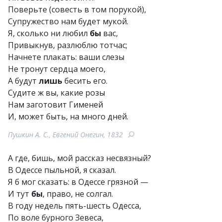
Поверьте (совесть в том порукой),
Супружество нам будет мукой.
Я, сколько ни любил
бы
вас,
Привыкнув, разлюблю тотчас;
Начнете плакать: ваши слезы
Не тронут сердца моего,
А будут
лишь
бесить его.
Судите ж вы, какие розы
Нам заготовит Гименей
И, может быть, на много дней.
Пушкин А. С., Евгений Онегин, 1832
А где, бишь, мой рассказ несвязный?
В Одессе пыльной, я сказал.
Я б мог сказать: в Одессе грязной —
И тут
бы
, право, не солгал.
В году недель пять-шесть Одесса,
По воле бурного Зевеса,