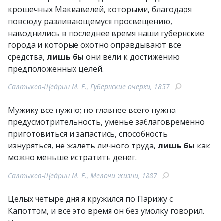
крошечных Макиавелей, которыми, благодаря
повсюду разливающемуся просвещению,
наводнились в последнее время наши губернские
города и которые охотно оправдывают все
средства,
лишь бы
они вели к достижению
предположенных целей.
Салтыков-Щедрин М. Е., Губернские очерки, 1857
Мужику все нужно; но главнее всего нужна
предусмотрительность, уменье заблаговременно
приготовиться и запастись, способность
изнуряться, не жалеть личного труда,
лишь бы
как
можно меньше истратить денег.
Салтыков-Щедрин М. Е., Мелочи жизни, 1887
Целых четыре дня я кружился по Парижу с
Капоттом, и все это время он без умолку говорил.