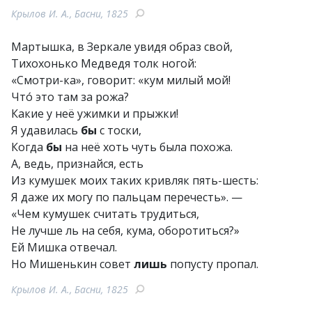
Крылов И. А., Басни, 1825
Мартышка, в Зеркале увидя образ свой,
Тихохонько Медведя толк ногой:
«Смотри-ка», говорит: «кум милый мой!
Что́ это там за рожа?
Какие у неё ужимки и прыжки!
Я удавилась
бы
с тоски,
Когда
бы
на неё хоть чуть была похожа.
А, ведь, признайся, есть
Из кумушек моих таких кривляк пять-шесть:
Я даже их могу по пальцам перечесть». —
«Чем кумушек считать трудиться,
Не лучше ль на себя, кума, оборотиться?»
Ей Мишка отвечал.
Но Мишенькин совет
лишь
попусту пропал.
Крылов И. А., Басни, 1825