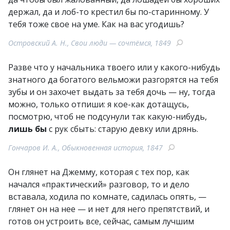
держал, да и лоб-то крестил бы по-старинному. У
тебя тоже свое на уме. Как на вас угодишь?
Островский А. Н., Свои люди — сочтёмся, 1849
Разве что у начальника твоего или у какого-нибудь
знатного да богатого вельможи разгорятся на тебя
зубы и он захочет выдать за тебя дочь — ну, тогда
можно, только отпиши: я кое-как дотащусь,
посмотрю, чтоб не подсунули так какую-нибудь,
лишь бы
с рук сбыть: старую девку или дрянь.
Гончаров И. А., Обыкновенная история, 1847
Он глянет на Джемму, которая с тех пор, как
начался «практический» разговор, то и дело
вставала, ходила по комнате, садилась опять, —
глянет он на нее — и нет для него препятствий, и
готов он устроить все, сейчас, самым лучшим