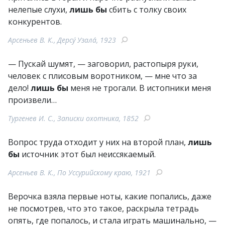
нелепые слухи,
лишь бы
сбить с толку своих
конкурентов.
Арсеньев В. К., Дерсу́ Узала́, 1923
— Пускай шумят, — заговорил, растопыря руки,
человек с плисовым воротником, — мне что за
дело!
лишь бы
меня не трогали. В истопники меня
произвели…
Тургенев И. С., Записки охотника, 1852
Вопрос труда отходит у них на второй план,
лишь
бы
источник этот был неиссякаемый.
Арсеньев В. К., По Уссурийскому краю, 1921
Верочка взяла первые ноты, какие попались, даже
не посмотрев, что это такое, раскрыла тетрадь
опять, где попалось, и стала играть машинально, —