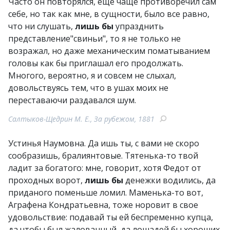
Часто он повторялся, еще чаще противоречил сам
себе, но так как мне, в сущности, было все равно,
что ни слушать,
лишь бы
упразднить
представление"свиньи", то я не только не
возражал, но даже механическим поматыванием
головы как бы приглашал его продолжать.
Многого, вероятно, я и совсем не слыхал,
довольствуясь тем, что в ушах моих не
переставаючи раздавался шум.
Салтыков-Щедрин М. Е., За рубежом, 1881
Устинья Наумовна. Да ишь ты, с вами не скоро
сообразишь, бралиянтовые. Тятенька-то твой
ладит за богатого: мне, говорит, хотя Федот от
проходных ворот,
лишь бы
денежки водились, да
приданого поменьше ломил. Маменька-то вот,
Аграфена Кондратьевна, тоже норовит в свое
удовольствие: подавай ты ей беспременно купца,
да чтобы был жалованный, да лошадей бы хороших