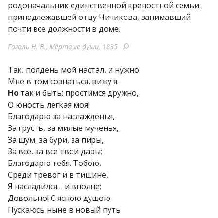
родоначальник единственной крепостной семьи,
принадлежавшей отцу Чичикова, занимавший
почти все должности в доме.
Гоголь Н. В., Мёртвые души, 1835
Так, полдень мой настал, и нужно
Мне в том сознаться, вижу я.
Но
так и быть: простимся дружно,
О юность легкая моя!
Благодарю за наслажденья,
За грусть, за милые мученья,
За шум, за бури, за пиры,
За все, за все твои дары;
Благодарю тебя. Тобою,
Среди тревог и в тишине,
Я насладился… и вполне;
Довольно! С ясною душою
Пускаюсь ныне в новый путь