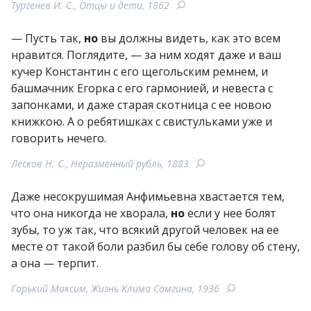
Тургенев И. С., Отцы и дети, 1862
— Пусть так,
но
вы должны видеть, как это всем
нравится. Поглядите, — за ним ходят даже и ваш
кучер Константин с его щегольским ремнем, и
башмачник Егорка с его гармонией, и невеста с
запонками, и даже старая скотница с ее новою
книжкою. А о ребятишках с свистульками уже и
говорить нечего.
Лесков Н. С., Неразменный рубль, 1883
Даже несокрушимая Анфимьевна хвастается тем,
что она никогда не хворала,
но
если у нее болят
зубы, то уж так, что всякий другой человек на ее
месте от такой боли разбил бы себе голову об стену,
а она — терпит.
Горький Максим, Жизнь Клима Самгина, 1936