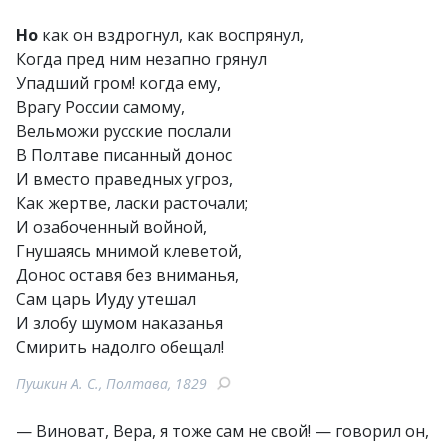
Но
как он вздрогнул, как воспрянул,
Когда пред ним незапно грянул
Упадший гром! когда ему,
Врагу России самому,
Вельможи русские послали
В Полтаве писанный донос
И вместо праведных угроз,
Как жертве, ласки расточали;
И озабоченный войной,
Гнушаясь мнимой клеветой,
Донос оставя без вниманья,
Сам царь Иуду утешал
И злобу шумом наказанья
Смирить надолго обещал!
Пушкин А. С., Полтава, 1829
— Виноват, Вера, я тоже сам не свой! — говорил он,