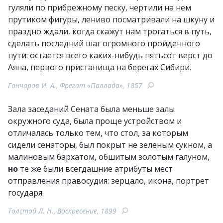
гуляли по прибрежному песку, чертили на нем
прутиком фигуры, лениво посматривали на шкуну и
праздно ждали, когда скажут нам трогаться в путь,
сделать последний шаг огромного пройденного
пути: остается всего каких-нибудь пятьсот верст до
Аяна, первого пристанища на берегах Сибири.
Гончаров И. А., Фрегат «Паллада», 1857
Зала заседаний Сената была меньше залы
окружного суда, была проще устройством и
отличалась только тем, что стол, за которым
сидели сенаторы, был покрыт не зеленым сукном, а
малиновым бархатом, обшитым золотым галуном,
но
те же были всегдашние атрибуты мест
отправления правосудия: зерцало, икона, портрет
государя.
Толстой Л. Н., Воскресение, 1899