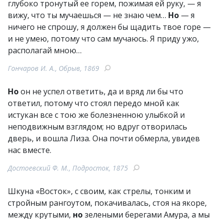
глубоко тронутый ее горем, пожимая ей руку, — я
вижу, что ты мучаешься — не знаю чем…
Но
— я
ничего не спрошу, я должен бы щадить твое горе —
и не умею, потому что сам мучаюсь. Я приду ужо,
располагай мною…
Гончаров И. А., Обрыв, 1869
Но
он не успел ответить, да и вряд ли бы что
ответил, потому что стоял передо мной как
истукан все с тою же болезненною улыбкой и
неподвижным взглядом; но вдруг отворилась
дверь, и вошла Лиза. Она почти обмерла, увидев
нас вместе.
Достоевский Ф. М., Подросток, 1875
Шкуна «Восток», с своим, как стрелы, тонким и
стройным рангоутом, покачивалась, стоя на якоре,
между крутыми,
но
зелеными берегами Амура, а мы