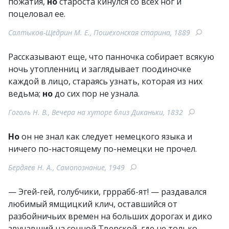
пожатия,
но
староста кинулся со всех ног и
поцеловал ее.
Салтыков-Щедрин М. Е., Пошехонская старина, 1889
Рассказывают еще, что панночка собирает всякую
ночь утопленниц и заглядывает поодиночке
каждой в лицо, стараясь узнать, которая из них
ведьма;
но
до сих пор не узнала.
Гоголь Н. В., Вечера на хуторе близ Диканьки, 1832
Но
он не знал как следует немецкого языка и
ничего по-настоящему по-немецки не прочел.
Бердяев Н. А., Самопознание, 1949
— Эгей-гей, голубчики, грррабб-ят! — раздавался
любимый ямщицкий клич, оставшийся от
разбойничьих времен на больших дорогах и дико
звучавший на сонной Тверской, где не только