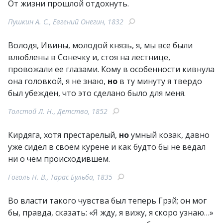
От жизни прошлой отдохнуть.
Пушкин А. С., Евгений Онегин, 1832
Володя, Ивины, молодой князь, я, мы все были
влюблены в Сонечку и, стоя на лестнице,
провожали ее глазами. Кому в особенности кивнула
она головкой, я не знаю,
но
в ту минуту я твердо
был убежден, что это сделано было для меня.
Толстой Л. Н., Детство, 1852
Кирдяга, хотя престарелый,
но
умный козак, давно
уже сидел в своем курене и как будто бы не ведал
ни о чем происходившем.
Гоголь Н. В., Тарас Бульба, 1835
Во власти такого чувства был теперь Грэй; он мог
бы, правда, сказать: «Я жду, я вижу, я скоро узнаю…»