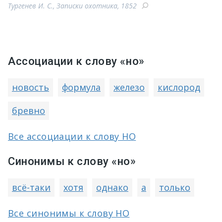
Тургенев И. С., Записки охотника, 1852
Ассоциации к слову «но»
новость
формула
железо
кислород
бревно
Все ассоциации к слову НО
Синонимы к слову «но»
всё-таки
хотя
однако
а
только
Все синонимы к слову НО