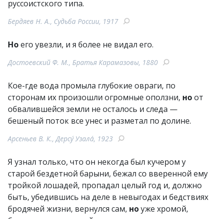
руссоистского типа.
Бердяев Н. А., Судьба России, 1917
Но
его увезли, и я более не видал его.
Достоевский Ф. М., Братья Карамазовы, 1880
Кое-где вода промыла глубокие овраги, по
сторонам их произошли огромные оползни,
но
от
обвалившейся земли не осталось и следа —
бешеный поток все унес и разметал по долине.
Арсеньев В. К., Дерсу́ Узала́, 1923
Я узнал только, что он некогда был кучером у
старой бездетной барыни, бежал со вверенной ему
тройкой лошадей, пропадал целый год и, должно
быть, убедившись на деле в невыгодах и бедствиях
бродячей жизни, вернулся сам,
но
уже хромой,