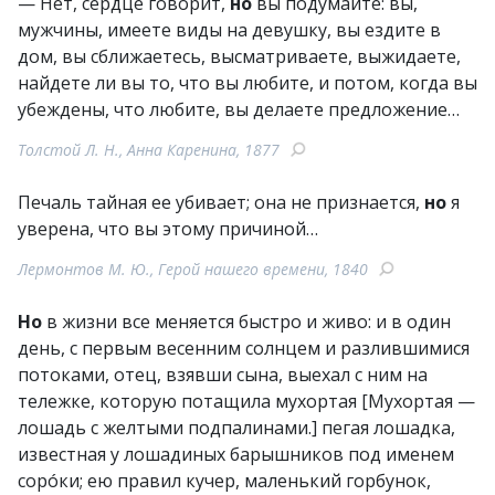
— Нет, сердце говорит,
но
вы подумайте: вы,
мужчины, имеете виды на девушку, вы ездите в
дом, вы сближаетесь, высматриваете, выжидаете,
найдете ли вы то, что вы любите, и потом, когда вы
убеждены, что любите, вы делаете предложение…
Толстой Л. Н., Анна Каренина, 1877
Печаль тайная ее убивает; она не признается,
но
я
уверена, что вы этому причиной…
Лермонтов М. Ю., Герой нашего времени, 1840
Но
в жизни все меняется быстро и живо: и в один
день, с первым весенним солнцем и разлившимися
потоками, отец, взявши сына, выехал с ним на
тележке, которую потащила мухортая [Мухортая —
лошадь с желтыми подпалинами.] пегая лошадка,
известная у лошадиных барышников под именем
сорóки; ею правил кучер, маленький горбунок,