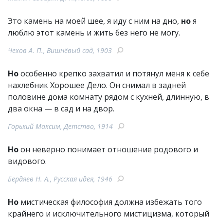
Это камень на моей шее, я иду с ним на дно,
но
я
люблю этот камень и жить без него не могу.
Чехов А. П., Вишнёвый сад, 1903
Но
особенно крепко захватил и потянул меня к себе
нахлебник Хорошее Дело. Он снимал в задней
половине дома комнату рядом с кухней, длинную, в
два окна — в сад и на двор.
Горький Максим, Детство, 1914
Но
он неверно понимает отношение родового и
видового.
Бердяев Н. А., Русская идея, 1946
Но
мистическая философия должна избежать того
крайнего и исключительного мистицизма, который