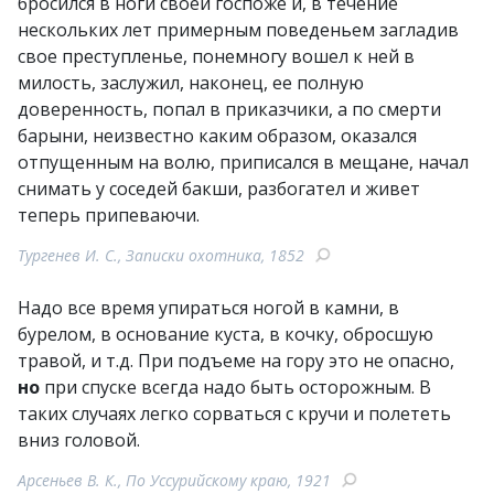
бросился в ноги своей госпоже и, в течение
нескольких лет примерным поведеньем загладив
свое преступленье, понемногу вошел к ней в
милость, заслужил, наконец, ее полную
доверенность, попал в приказчики, а по смерти
барыни, неизвестно каким образом, оказался
отпущенным на волю, приписался в мещане, начал
снимать у соседей бакши, разбогател и живет
теперь припеваючи.
Тургенев И. С., Записки охотника, 1852
Надо все время упираться ногой в камни, в
бурелом, в основание куста, в кочку, обросшую
травой, и т.д. При подъеме на гору это не опасно,
но
при спуске всегда надо быть осторожным. В
таких случаях легко сорваться с кручи и полететь
вниз головой.
Арсеньев В. К., По Уссурийскому краю, 1921