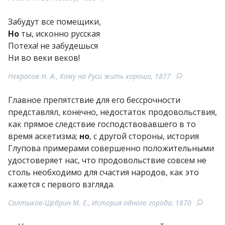
Забудут все помещики,
Но
ты, исконно русская
Потеха! не забудешься
Ни во веки веков!
Некрасов Н. А., Кому на Руси жить хорошо, 1877
Главное препятствие для его бессрочности
представлял, конечно, недостаток продовольствия,
как прямое следствие господствовавшего в то
время аскетизма;
но
, с другой стороны, история
Глупова примерами совершенно положительными
удостоверяет нас, что продовольствие совсем не
столь необходимо для счастия народов, как это
кажется с первого взгляда.
Салтыков-Щедрин М. Е., История одного города, 1870