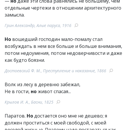
—
но
даже эти слова равнялись не большему, чем
отдельные чертежи в отношении архитектурного
замысла.
Грин Александр, Алые паруса, 1916
Но
вошедший господин мало-помалу стал
возбуждать в нем все больше и больше внимания,
потом недоумения, потом недоверчивости и даже
как будто боязни.
Достоевский Ф. М., Преступление и наказание, 1866
Волк из лесу в деревню забежал,
Не в гости,
но
живот спасая...
Крылов И. А., Басни, 1825
Паратов.
Но
достается оно мне не дешево; я
должен проститься с моей свободой, с моей
веселой жизнью. Поэтому надо постараться как