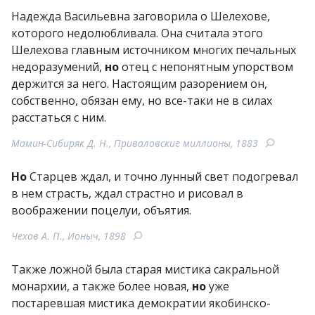
Надежда Васильевна заговорила о Шелехове,
которого недолюбливала. Она считала этого
Шелехова главным источником многих печальных
недоразумений,
но
отец с непонятным упорством
держится за него. Настоящим разорением он,
собственно, обязан ему, но все-таки не в силах
расстаться с ним.
Мамин-Сибиряк Д. Н., Приваловские миллионы, 1883
Но
Старцев ждал, и точно лунный свет подогревал
в нем страсть, ждал страстно и рисовал в
воображении поцелуи, объятия.
Чехов А. П., Ионыч, 1898
Также ложной была старая мистика сакральной
монархии, а также более новая,
но
уже
постаревшая мистика демократии якобинско-