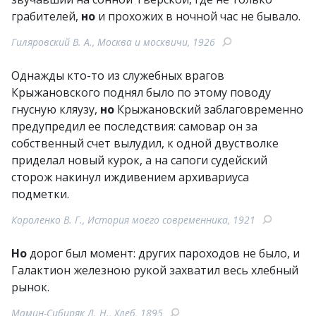
грабителей,
но
и прохожих в ночной час не бывало.
Гиляровский В. А., Москва и москвичи, 1926
Однажды кто-то из служебных врагов
Крыжановского поднял было по этому поводу
гнусную кляузу,
но
Крыжановский заблаговременно
предупредил ее последствия: самовар он за
собственный счет вылудил, к одной двустволке
приделал новый курок, а на сапоги судейский
сторож накинул иждивением архивариуса
подметки.
Короленко В. Г., История моего современника, 1921
Но
дорог был момент: других пароходов не было, и
Галактион железною рукой захватил весь хлебный
рынок.
Мамин-Сибиряк Д. Н., Хлеб, 1895