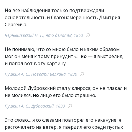
Но
все наблюдения только подтверждали
основательность и благонамеренность Дмитрия
Сергеича.
Чернышевский Н. Г., Что делать?, 1863
Не понимаю, что со мною было и каким образом
мог он меня к тому принудить…
но
— я выстрелил,
и попал вот в эту картину.
Пушкин А. С., Повести Белкина, 1830
Молодой Дубровский стал у клироса; он не плакал и
не молился,
но
лицо его было страшно.
Пушкин А. С., Дубровский, 1833
Это слово… я со слезами повторял его накануне, я
расточал его на ветер, я твердил его среди пустых