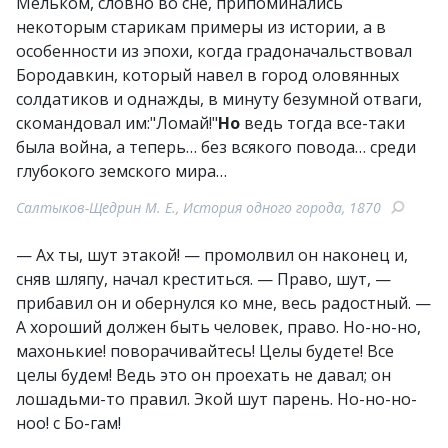
Мельком, словно во сне, припоминались
некоторым старикам примеры из истории, а в
особенности из эпохи, когда градоначальствовал
Бородавкин, который навел в город оловянных
солдатиков и однажды, в минуту безумной отваги,
скомандовал им:"Ломай!"
Но
ведь тогда все-таки
была война, а теперь… без всякого повода… среди
глубокого земского мира…
Салтыков-Щедрин М. Е., История одного города, 1870
— Ах ты, шут этакой! — промолвил он наконец и,
сняв шляпу, начал креститься. — Право, шут, —
прибавил он и обернулся ко мне, весь радостный. —
А хороший должен быть человек, право. Но-но-но,
махонькие! поворачивайтесь! Целы будете! Все
целы будем! Ведь это он проехать не давал; он
лошадьми-то правил. Экой шут парень. Но-но-но-
ноо! с Бо-гам!