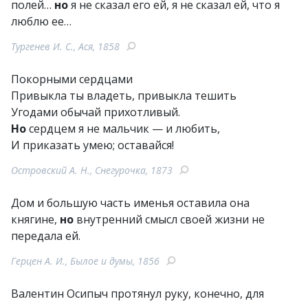
полей…
но
я не сказал его ей, я не сказал ей, что я
люблю ее…
Тургенев И. С., Ася, 1858
Покорными сердцами
Привыкла ты владеть, привыкла тешить
Угодами обычай прихотливый.
Но
сердцем я не мальчик — и любить,
И приказать умею; оставайся!
Островский А. Н., Снегурочка, 1873
Дом и большую часть именья оставила она
княгине,
но
внутренний смысл своей жизни не
передала ей.
Герцен А. И., Былое и думы, 1856
Валентин Осипыч протянул руку, конечно, для