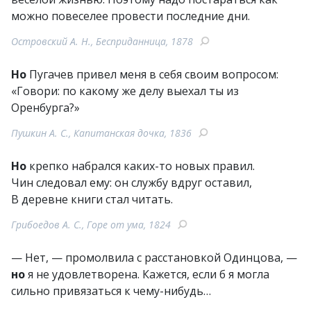
можно повеселее провести последние дни.
Островский А. Н., Бесприданница, 1878
Но
Пугачев привел меня в себя своим вопросом:
«Говори: по какому же делу выехал ты из
Оренбурга?»
Пушкин А. С., Капитанская дочка, 1836
Но
крепко набрался каких-то новых правил.
Чин следовал ему: он службу вдруг оставил,
В деревне книги стал читать.
Грибоедов А. С., Горе от ума, 1824
— Нет, — промолвила с расстановкой Одинцова, —
но
я не удовлетворена. Кажется, если б я могла
сильно привязаться к чему-нибудь…