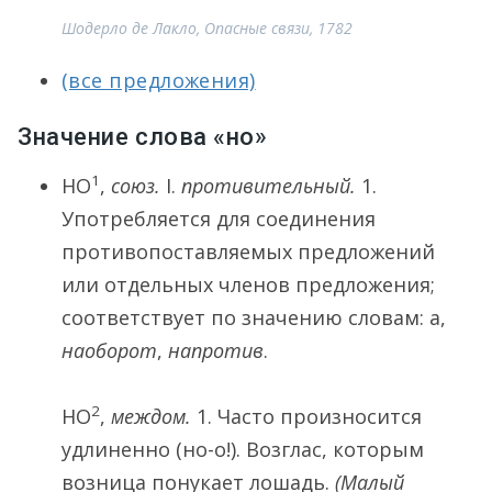
Шодерло де Лакло, Опасные связи, 1782
(все предложения)
Значение слова «но»
1
НО
,
союз.
I
.
противительный.
1.
Употребляется для соединения
противопоставляемых предложений
или отдельных членов предложения;
соответствует по значению словам: а,
наоборот
,
напротив
.
2
НО
,
междом.
1.
Часто произносится
удлиненно
(но-о!)
. Возглас, которым
возница понукает лошадь.
(Малый