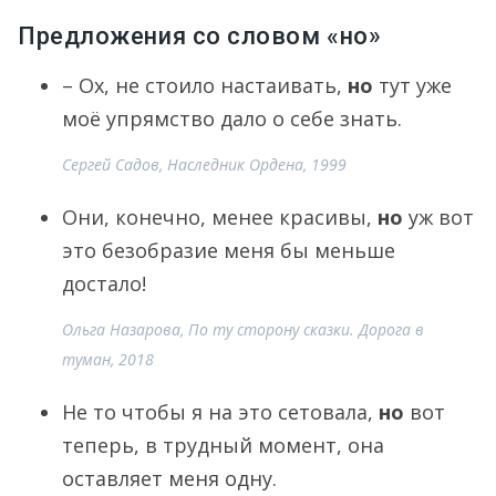
Предложения со словом «но»
– Ох, не стоило настаивать,
но
тут уже
моё упрямство дало о себе знать.
Сергей Садов, Наследник Ордена, 1999
Они, конечно, менее красивы,
но
уж вот
это безобразие меня бы меньше
достало!
Ольга Назарова, По ту сторону сказки. Дорога в
туман, 2018
Не то чтобы я на это сетовала,
но
вот
теперь, в трудный момент, она
оставляет меня одну.