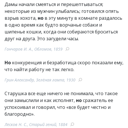
Дамы начали смеяться и перешептываться;
некоторые из мужчин улыбались; готовился опять
взрыв хохота,
но
в эту минуту в комнате раздалось
в одно время как будто ворчанье собаки и
шипенье кошки, когда они собираются броситься
друг на друга. Это загудели часы.
Гончаров И. А., Обломов, 1859
Но
конкуренция и безработица скоро показали ему,
что найти работу не так легко.
Грин Александр, Зелёная лампа, 1930
Старушка все еще ничего не понимала, что такое
они замыслили и как исполнят,
но
сражатель ее
успокоивал и говорил, что «все будет честно и
благородно».
Лесков Н. С., Старый гений, 1884