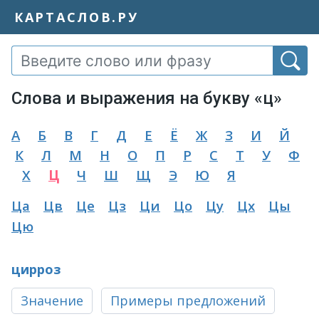
КАРТАСЛОВ.РУ
Слова и выражения на букву «ц»
А
Б
В
Г
Д
Е
Ё
Ж
З
И
Й
К
Л
М
Н
О
П
Р
С
Т
У
Ф
Х
Ц
Ч
Ш
Щ
Э
Ю
Я
Ца
Цв
Це
Цз
Ци
Цо
Цу
Цх
Цы
Цю
цирроз
Значение
Примеры предложений