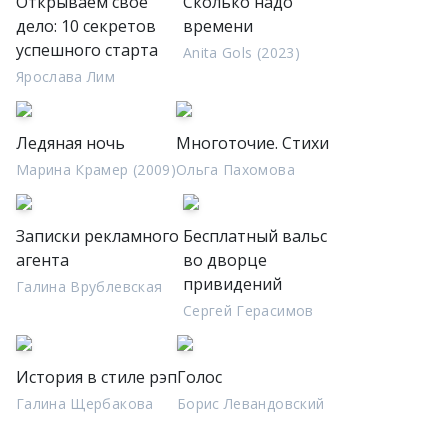
Открываем своё
Сколько надо
дело: 10 секретов
времени
успешного старта
Anita Gols (2023)
Ярослава Лим
Ледяная ночь
Многоточие. Стихи
Марина Крамер (2009)
Ольга Пахомова
Записки рекламного
Бесплатный вальс
агента
во дворце
привидений
Галина Врублевская
Сергей Герасимов
История в стиле рэп
Голос
Галина Щербакова
Борис Левандовский