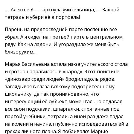
— Алексеев! — гаркнула учительница, — Закрой
тетрадь и убери её в портфель!
Парень на предпоследней парте поспешно всё
убрал. А я сидел на третьей парте в центральном
ряду. Как на ладони. И угораздило же меня быть
близоруким….
Марья Васильевна встала из-за учительского стола
и грозно направилась в «народ». Этот поистине
«динозавр среди людей» бродил вдоль рядов,
заглядывая в глаза всякому подозрительному
школьнику, да так проникновенно, что
интересующий её субъект моментально отдавал
все свои подсказки, шпаргалки, спрятанные под
партой учебники, тетради, а иной раз даже падал
на колени и начинал публично исповедоваться ей в
грехах личного плана. Я побаивался Марью