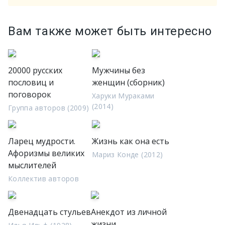
Вам также может быть интересно
20000 русских
Мужчины без
пословиц и
женщин (сборник)
поговорок
Харуки Мураками
(2014)
Группа авторов (2009)
Ларец мудрости.
Жизнь как она есть
Афоризмы великих
Мариз Конде (2012)
мыслителей
Коллектив авторов
Двенадцать стульев
Анекдот из личной
жизни