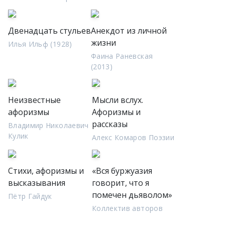
Двенадцать стульев
Анекдот из личной
жизни
Илья Ильф (1928)
Фаина Раневская
(2013)
Неизвестные
Мысли вслух.
афоризмы
Афоризмы и
рассказы
Владимир Николаевич
Кулик
Алекс Комаров Поэзии
Стихи, афоризмы и
«Вся буржуазия
высказывания
говорит, что я
помечен дьяволом»
Пётр Гайдук
Коллектив авторов