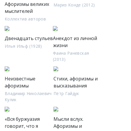
Афоризмы великих
Мариз Конде (2012)
мыслителей
Коллектив авторов
Двенадцать стульев
Анекдот из личной
жизни
Илья Ильф (1928)
Фаина Раневская
(2013)
Неизвестные
Стихи, афоризмы и
афоризмы
высказывания
Владимир Николаевич
Пётр Гайдук
Кулик
«Вся буржуазия
Мысли вслух.
говорит, что я
Афоризмы и