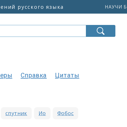
жений русского языка
НАУЧИ Б
еры
Справка
Цитаты
спутник
Ио
Фобос