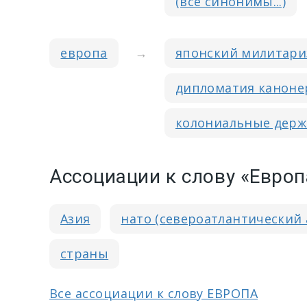
(все синонимы...)
европа
→
японский милитар
дипломатия каноне
колониальные дер
Ассоциации к слову «Европ
Азия
нато (североатлантический 
страны
Все ассоциации к слову ЕВРОПА