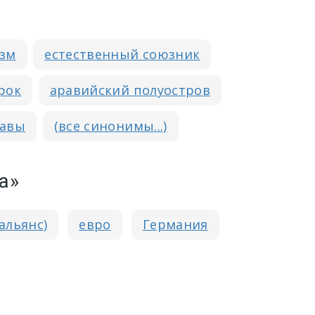
изм
естественный союзник
рок
аравийский полуостров
жавы
(все синонимы...)
а»
альянс)
евро
Германия