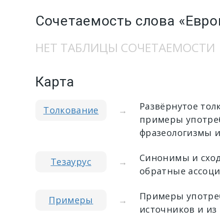
Сочетаемость слова «Евро
НЕТ ТАБЛИЦЫ СОЧЕТАЕМОСТИ
Карта
Развёрнутое тол
Толкование
→
примеры употреб
фразеологизмы и
Синонимы и сход
Тезаурус
→
обратные ассоци
Примеры употреб
Примеры
→
источников и из