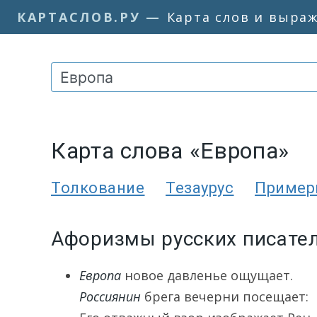
КАРТАСЛОВ.РУ
—
Карта слов и выра
Карта слова «Европа»
Толкование
Тезаурус
Приме
Афоризмы русских писател
Европа
новое давленье ощущает.
Россиянин
брега вечерни посещает: