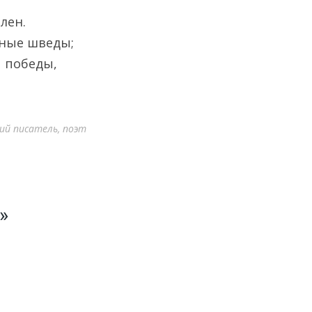
лен.
нные шведы;
ы победы,
ий писатель, поэт
»