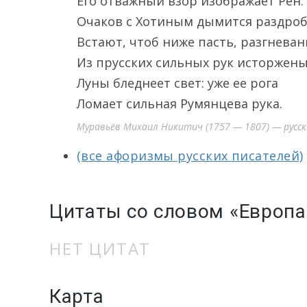
Его отважный взор изображает Рен.
Очаков с Хотиным дымится раздроб
Встают, чтоб ниже пасть, разгнева
Из прусских сильных рук исторжен
Луны бледнеет свет: уже ее рога
Ломает сильная Румянцева рука.
Муравьёв Михаил Никитич (1757 — 1807) — русск
(все афоризмы русских писателей)
Цитаты со словом «Европа
НЕТ ЦИТАТ
Карта