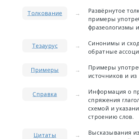
Развёрнутое тол
Толкование
→
примеры употреб
фразеологизмы и
Синонимы и сход
Тезаурус
→
обратные ассоци
Примеры употреб
Примеры
→
источников и из
Информация о пр
Справка
→
спряжения глагол
схемой и указан
строению слов.
Высказывания из
Цитаты
→