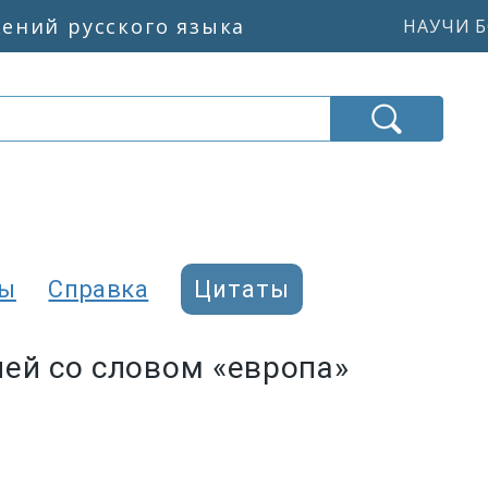
жений русского языка
НАУЧИ Б
ры
Справка
Цитаты
ей со словом «европа»