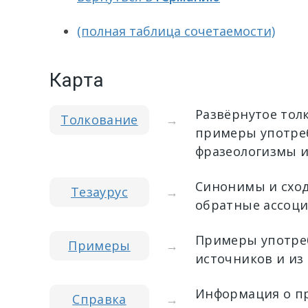
(полная таблица сочетаемости)
Карта
Развёрнутое тол
Толкование
→
примеры употреб
фразеологизмы и
Синонимы и сход
Тезаурус
→
обратные ассоци
Примеры употреб
Примеры
→
источников и из
Информация о пр
Справка
→