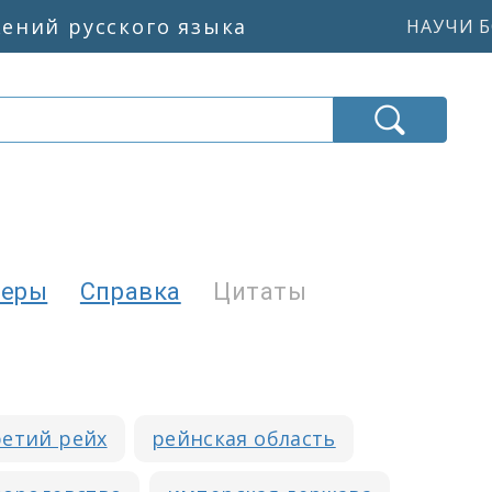
жений русского языка
НАУЧИ Б
еры
Справка
Цитаты
етий рейх
рейнская область