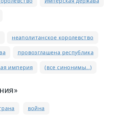
королевство
имперская держава
неаполитанское королевство
ва
провозглашена республика
ая империя
(все синонимы...)
ания»
трана
война