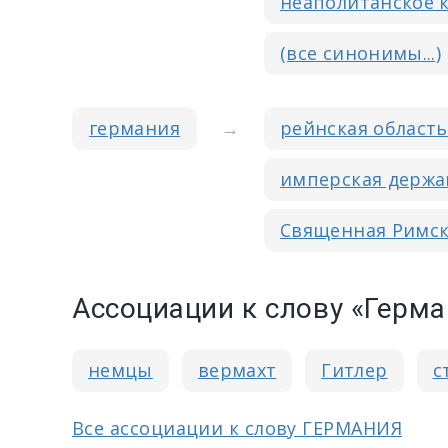
неаполитанское 
(все синонимы...)
германия
→
рейнская область
имперская держа
Священная Римск
Ассоциации к слову «Герм
немцы
вермахт
Гитлер
с
Все ассоциации к слову ГЕРМАНИЯ