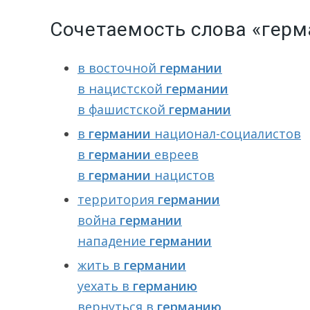
Сочетаемость слова «герм
в восточной
германии
в нацистской
германии
в фашистской
германии
в
германии
национал-социалистов
в
германии
евреев
в
германии
нацистов
территория
германии
война
германии
нападение
германии
жить в
германии
уехать в
германию
вернуться в
германию