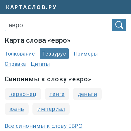
КАРТАСЛОВ.РУ
Карта слова «евро»
Толкование
Тезаурус
Примеры
Справка
Цитаты
Синонимы к слову «евро»
червонец
тенге
деньги
юань
империал
Все синонимы к слову ЕВРО