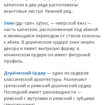
капители в два ряда расположены
акантовые листья. Нижний ряд...
Эхин
(др.-греч. ἐχῖνος — «морской ёж») —
часть капители, расположенная под абакой
и являющаяся переходом от ствола колонны
к абаке. В дорическом ордере эхин лишён
декора и имеет выпуклую форму; в
ионическом ордере он имеет фигурный
профиль.
Дори́ческий о́рдер
— один из ордеров
классической архитектуры. Различают
греческий и римский дорический ордер.
Последний имеет разновидности —
римский с мутулами и римский с зубцами
(дентикулами).