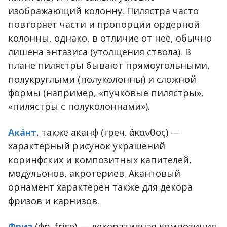
изображающий колонну. Пилястра часто
повторяет части и пропорции ордерной
колонны, однако, в отличие от неё, обычно
лишена энтазиса (утолщения ствола). В
плане пилястры бывают прямоугольными,
полукруглыми (полуколонны) и сложной
формы (например, «пучковые пилястры»,
«пилястры с полуколоннами»).
Ака́нт
, также аканф (греч. ἄκανθος) —
характерный рисунок украшений
коринфских и композитных капителей,
модульонов, акротериев. Акантовый
орнамент характерен также для декора
фризов и карнизов.
Фриз
(фр. frise) — декоративная композиция