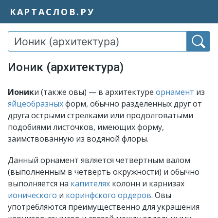
КАРТАСЛОВ.РУ
Ионик (архитектура)
Ионик
и (также овы) — в архитектуре
орнамент
из
яйцеобразных
форм, обычно разделенных друг от
друга острыми стрелками или продолговатыми
подобиями листочков, имеющих форму,
заимствованную из водяной флоры.
Данный орнамент является четвертным валом
(выполненным в четверть окружности) и обычно
выполняется на
капителях
колонн и карнизах
ионического
и
коринфского ордеров
. Овы
употребляются преимущественно для украшения