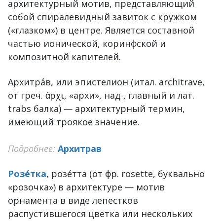
архитектурный мотив, представляющий
собой спиралевидный завиток с кружком
(«глазком») в центре. Является составной
частью ионической, коринфской и
композитной капителей.
Архитрáв, или эпистелион (итал. architrave,
от греч. ἀρχι, «архи», над-, главный и лат.
trabs балка) — архитектурный термин,
имеющий троякое значение.
Подробнее:
Архитрав
Розе́тка
, розе́тта (от фр. rosette, буквально
«розочка») в архитектуре — мотив
орнамента в виде лепестков
распустившегося цветка или нескольких