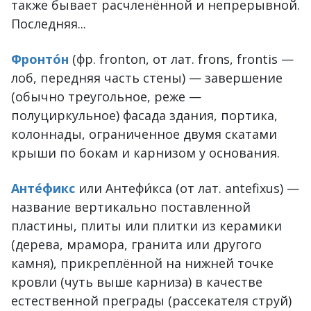
также бывает расчленённой и непрерывной.
Последняя...
Фронто́н
(фр. fronton, от лат. frons, frontis —
лоб, передняя часть стены) — завершение
(обычно треугольное, реже —
полуциркульное) фасада здания, портика,
колоннады, ограниченное двумя скатами
крыши по бокам и карнизом у основания.
Анте́фикс
или Антефи́кса (от лат. antefixus) —
название вертикально поставленной
пластины, плиты или плитки из керамики
(дерева, мрамора, гранита или другого
камня), прикреплённой на нижней точке
кровли (чуть выше карниза) в качестве
естественной преграды (рассекателя струй)