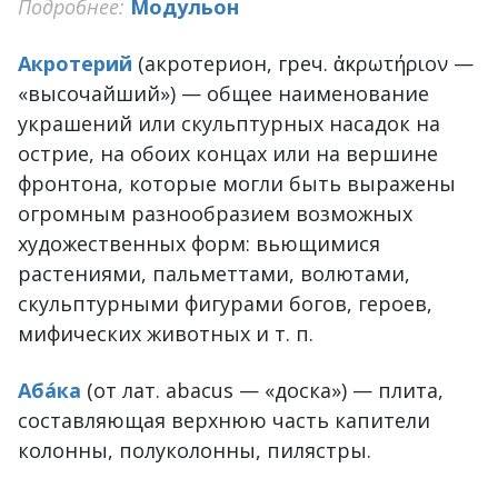
Подробнее:
Модульон
Акротерий
(акротерион, греч. ἀκρωτήριον —
«высочайший») — общее наименование
украшений или скульптурных насадок на
острие, на обоих концах или на вершине
фронтона, которые могли быть выражены
огромным разнообразием возможных
художественных форм: вьющимися
растениями, пальметтами, волютами,
скульптурными фигурами богов, героев,
мифических животных и т. п.
Аба́ка
(от лат. abacus — «доска») — плита,
составляющая верхнюю часть капители
колонны, полуколонны, пилястры.