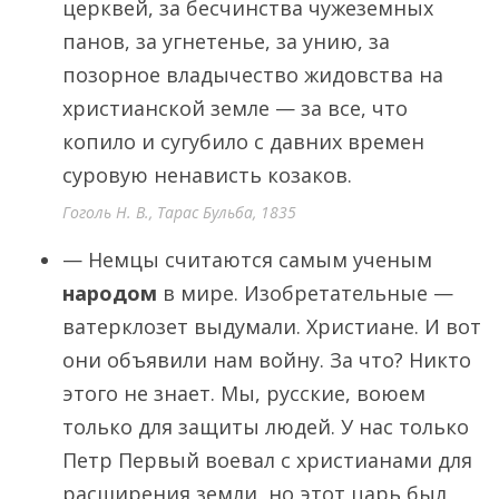
церквей, за бесчинства чужеземных
панов, за угнетенье, за унию, за
позорное владычество жидовства на
христианской земле — за все, что
копило и сугубило с давних времен
суровую ненависть козаков.
Гоголь Н. В., Тарас Бульба, 1835
— Немцы считаются самым ученым
народом
в мире. Изобретательные —
ватерклозет выдумали. Христиане. И вот
они объявили нам войну. За что? Никто
этого не знает. Мы, русские, воюем
только для защиты людей. У нас только
Петр Первый воевал с христианами для
расширения земли, но этот царь был