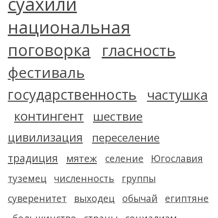
суахили
национальная
поговорка
гласность
фестиваль
государственность
частушка
контингент
шествие
цивилизация
переселение
традиция
мятеж
селение
Югославия
туземец
численность
группы
суверенитет
выходец
обычай
египтяне