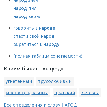
народ
знал
народ
пил
народ
верил
говорить в
народе
спасти свой
народ
обратиться к
народу
(полная таблица сочетаемости)
Каким бывает «народ»
угнетённый
трудолюбивый
многострадальный
братский
кочевой
Все определения к слову НАРОД