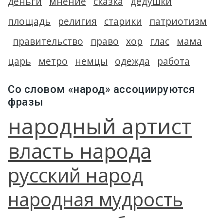
деньги
мнение
сказка
дедушки
площадь
религия
старики
патриотизм
правительство
право
хор
глас
мама
царь
метро
немцы
одежда
работа
Со словом «народ» ассоциируются
фразы
народный артист
власть народа
русский народ
народная мудрость