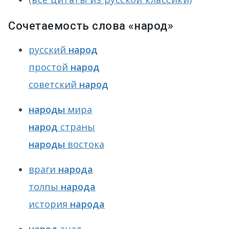
Сочетаемость слова «народ»
русский
народ
простой
народ
советский
народ
народы
мира
народ
страны
народы
востока
враги
народа
толпы
народа
история
народа