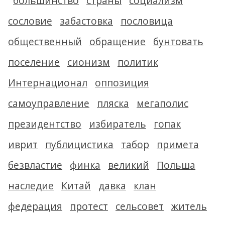
большинство
страны
социализм
сословие
забастовка
пословица
общественный
обращение
бунтовать
поселение
сионизм
политик
Интернационал
оппозиция
самоуправление
пляска
мегаполис
президентство
избиратель
гопак
иврит
публицистика
табор
примета
безвластие
финка
великий
Польша
наследие
Китай
давка
клан
федерация
протест
сельсовет
житель