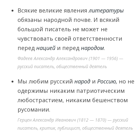
Всякие великие явления
литературы
обязаны народной почве. И всякий
большой писатель не может не
чувствовать своей ответственности
перед
нацией
и перед
народом
.
Фадеев Александр Александрович (1901 — 1956) —
русский писатель, общественный деятель
Мы любим русский
народ
и
Россию,
но не
одержимы никаким патриотическим
любострастием, никаким бешенством
русомании.
Герцен Александр Иванович (1812 — 1870) — русский
писатель, критик, публицист, общественный деятель