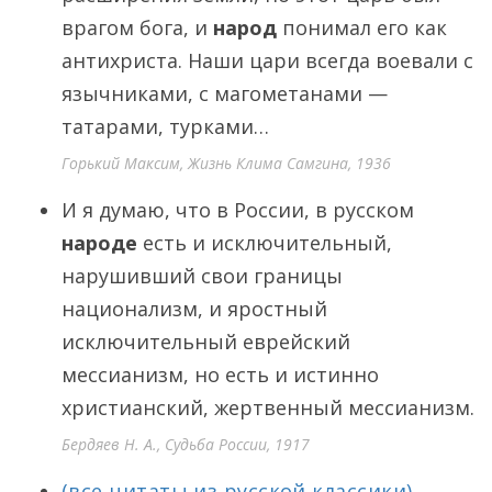
врагом бога, и
народ
понимал его как
антихриста. Наши цари всегда воевали с
язычниками, с магометанами —
татарами, турками…
Горький Максим, Жизнь Клима Самгина, 1936
И я думаю, что в России, в русском
народе
есть и исключительный,
нарушивший свои границы
национализм, и яростный
исключительный еврейский
мессианизм, но есть и истинно
христианский, жертвенный мессианизм.
Бердяев Н. А., Судьба России, 1917
(все цитаты из русской классики)