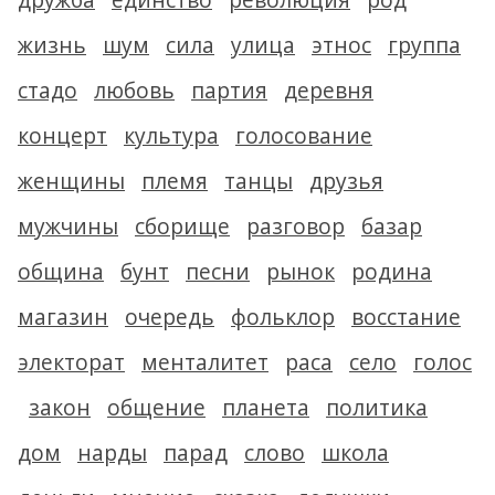
жизнь
шум
сила
улица
этнос
группа
стадо
любовь
партия
деревня
концерт
культура
голосование
женщины
племя
танцы
друзья
мужчины
сборище
разговор
базар
община
бунт
песни
рынок
родина
магазин
очередь
фольклор
восстание
электорат
менталитет
раса
село
голос
закон
общение
планета
политика
дом
нарды
парад
слово
школа