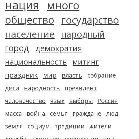
нация
много
общество
государство
население
народный
город
демократия
национальность
митинг
праздник
мир
власть
собрание
дети
народность
президент
человечество
язык
выборы
Россия
масса
война
семья
граждане
люд
земля
социум
традиции
жители
дружба
единство
революция
род