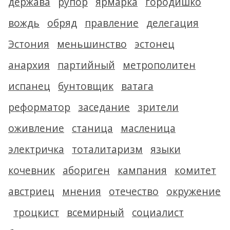
держава
рупор
ярмарка
городишко
вождь
обряд
правление
делегация
Эстония
меньшинство
эстонец
анархия
партийный
метрополитен
испанец
бунтовщик
ватага
реформатор
заседание
зрители
оживление
станица
масленица
электричка
тоталитаризм
языки
кочевник
абориген
кампания
комитет
австриец
мнения
отечество
окружение
троцкист
всемирный
социалист