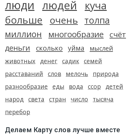
люди
людей
куча
больше
очень
толпа
миллион
многообразие
счёт
деньги
сколько
уйма
мыслей
животных
денег
садик
семей
расставаний
слов
мелочь
природа
разнообразие
еды
вода
ссор
детей
народ
света
стран
число
тысяча
перебор
Делаем Карту слов лучше вместе