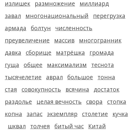
излишек
размножение
миллиард
завал
многонациональный
перегрузка
армада
болтун
численность
преувеличение
массив
многогранник
давка
сборище
матрёшка
громада
гуща
общее
максимализм
теснота
тысячелетие
аврал
большое
тонна
стая
совокупность
всячина
достаток
раздолье
целая вечность
свора
стопка
копна
запас
экземпляр
столетие
кучка
шквал
толчея
битый час
Китай