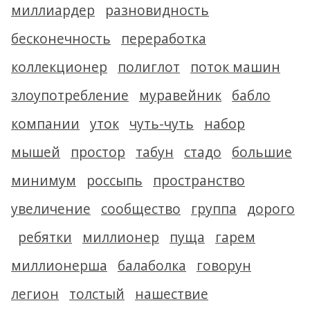
миллиардер
разновидность
бесконечность
переработка
коллекционер
полиглот
поток машин
злоупотребление
муравейник
бабло
компании
уток
чуть-чуть
набор
мышей
простор
табун
стадо
большие
минимум
россыпь
пространство
увеличение
сообщество
группа
дорого
ребятки
миллионер
пуща
гарем
миллионерша
балаболка
говорун
легион
толстый
нашествие