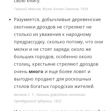
свою книгу.
Горький Максим, Жизнь Клима Самгина, 1936
Разумеется, добычливые деревенские
охотники дроздов не стреляют не
столько из уважения к народному
предрассудку, сколько потому, что они
мелки и не стоят заряда; около же
больших городов, особенно около
столиц, крестьяне стреляют дроздов
очень
много
и еще более ловят и
выгодно продают для роскошных
столов богатых городских жителей.
Аксаков С. Т., Записки ружейного охотника
Оренбургской губернии, 1852