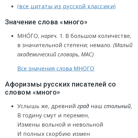
(все цитаты из русской классики)
Значение слова «много»
МНО́ГО
,
нареч.
1.
В большом количестве,
в значительной степени; немало.
(Малый
академический словарь, МАС)
Все значения слова МНОГО
Афоризмы русских писателей со
словом «много»
Услышь же, древний
град
наш
стольный
,
В годину смут и перемен,
Измены вольной и невольной
И полных скорбию измен