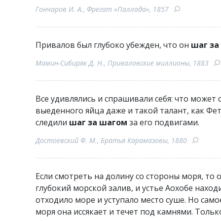
Гончаров И. А., Фрегат «Паллада», 1857
Привалов был глубоко убежден, что он
шаг за
Мамин-Сибиряк Д. Н., Приваловские миллионы, 1883
Все удивлялись и спрашивали себя: что может 
выеденного яйца даже и такой талант, как Ф
следили
шаг за шагом
за его подвигами.
Достоевский Ф. М., Братья Карамазовы, 1880
Если смотреть на долину со стороны моря, то 
глубокий морской залив, и устье Аохобе наход
отходило море и уступало место суше. Но самое
моря она иссякает и течет под камнями. Толь