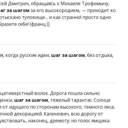
ексей Дмитрич, обращаясь к Михаиле Трофимычу,
аг за шагом
за его высокородием, — приходит ко
отыскано туловище… и как странно! просто одно
разите себе! (франц.)]
я, когда русские идеи,
шаг за шагом
, без отдыха,
дцативерстный волок. Дорога пошла сильно
денки,
шаг за шагом
, тяжелый тарантас. Солнце
и от идущего по сторонам высокого, темного леса,
ечной декорацией. Калинович, всю дорогу от
увствовать, наконец, дремоту; но голос ямщика