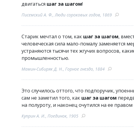
двигаться
шаг за шагом
!
Писемский А. Ф., Люди сороковых годов, 1869
Старик мечтал о том, как
шаг за шагом
, вмес
человеческая сила мало-помалу заменяется м
устраняются тысячи тех жгучих вопросов, как
промышленностью.
Мамин-Сибиряк Д. Н., Горное гнездо, 1884
Это случилось оттого, что подпоручик, упоен
сам не заметил того, как
шаг за шагом
передв
на полуроту, и наконец очутился на ее правом
Куприн А. И., Поединок, 1905