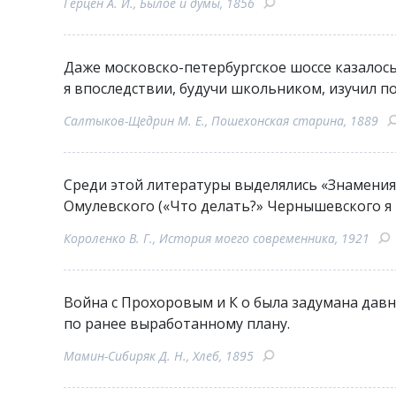
Герцен А. И., Былое и думы, 1856
Даже московско-петербургское шоссе казалос
я впоследствии, будучи школьником, изучил п
Салтыков-Щедрин М. Е., Пошехонская старина, 1889
Среди этой литературы выделялись «Знамени
Омулевского («Что делать?» Чернышевского я 
Короленко В. Г., История моего современника, 1921
Война с Прохоровым и К o была задумана дав
по ранее выработанному плану.
Мамин-Сибиряк Д. Н., Хлеб, 1895