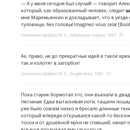
— А у меня сегодня был случай! — говорит Ал
который, как образованный человек, следит
ш
мне Маремьянкин и докладывает, что в уезде 
туловище, без головы! Imaginez-vous cela! [Вооб
Салтыков-Щедрин М. Е., Губернские очерки, 1857
Ах, право, не до превратных идей в такое врем
так и колотят в загорбок!
Салтыков-Щедрин М. Е., За рубежом, 1881
Пока старик бормотал это, они въехали в два
песчаная. Едва вытаскивая ноги, тащили лоша
уже было совсем низко и бросало длинные тен
который впереди открывался какой-то бескон
тоски и от душевной муки не спавший, начал ч
все еще продолжал ему слышаться.