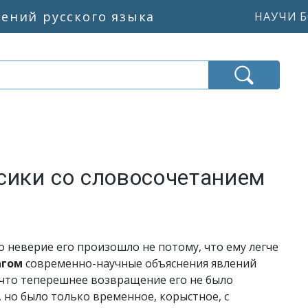
жений русского языка
НАУЧИ Б
сики со словосочетанием
то неверие его произошло не потому, что ему легче
агом
современно-научные объяснения явлений
 что теперешнее возвращение его не было
 но было только временное, корыстное, с