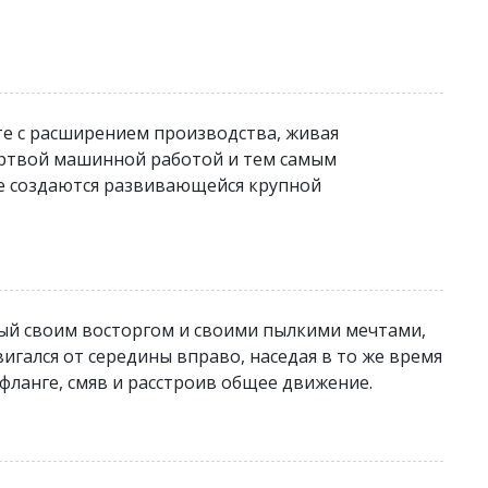
те с расширением производства, живая
ертвой машинной работой и тем самым
ие создаются развивающейся крупной
ный своим восторгом и своими пылкими мечтами,
игался от середины вправо, наседая в то же время
 фланге, смяв и расстроив общее движение.