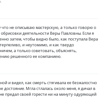
.
 что не описываю мастерскую, а только говорю о
я обрисовки деятельности Веры Павловны. Если я
енно затем, чтобы видно было, как поступала Вера
и терпеливо, и неутомимо, и как твердо
ничем, а только советовать, объяснять,
нению решенного ее компаниею.
ьной и видел, как смерть стягивала ее безжалостно
е достояние. Мгла стлалась около меня, я дичал в
 не предал своей горести ни на минуту одуряющей