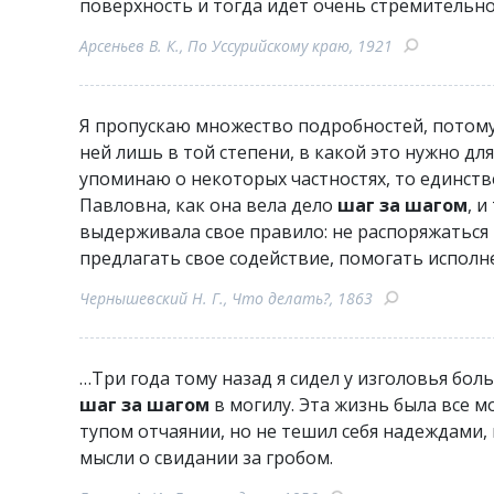
поверхность и тогда идет очень стремительно
Арсеньев В. К., По Уссурийскому краю, 1921
Я пропускаю множество подробностей, потому
ней лишь в той степени, в какой это нужно дл
упоминаю о некоторых частностях, то единств
Павловна, как она вела дело
шаг за шагом
, 
выдерживала свое правило: не распоряжаться 
предлагать свое содействие, помогать испол
Чернышевский Н. Г., Что делать?, 1863
…Три года тому назад я сидел у изголовья бол
шаг за шагом
в могилу. Эта жизнь была все мо
тупом отчаянии, но не тешил себя надеждами,
мысли о свидании за гробом.