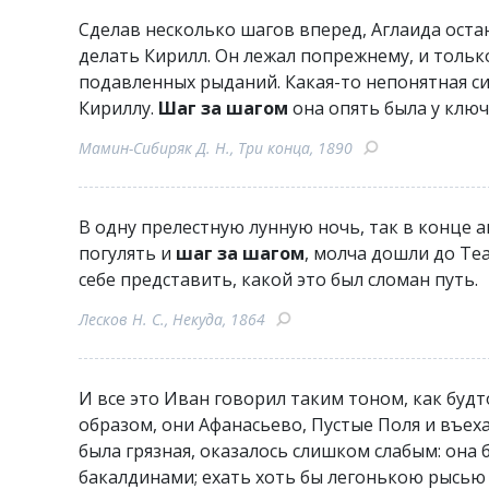
Сделав несколько шагов вперед, Аглаида остан
делать Кирилл. Он лежал попрежнему, и только
подавленных рыданий. Какая-то непонятная си
Кириллу.
Шаг за шагом
она опять была у ключ
Мамин-Сибиряк Д. Н., Три конца, 1890
В одну прелестную лунную ночь, так в конце а
погулять и
шаг за шагом
, молча дошли до Те
себе представить, какой это был сломан путь.
Лесков Н. С., Некуда, 1864
И все это Иван говорил таким тоном, как будт
образом, они Афанасьево, Пустые Поля и въеха
была грязная, оказалось слишком слабым: она 
бакалдинами; ехать хоть бы легонькою рысью