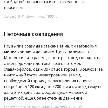
свободной наличности и состоятельности
просителя.
Сологуб Ф. К., Мелкий бес, 1902
Неточные совпадения
Но, выпив сразу два стакана вина, он заговорил
менее
хрипло и деловито. Цены на землю в
Москве сильно растут, в центре города квадратная
сажень доходит до трех тысяч. Потомок
славянофилов, один из «отцов города» Хомяков, за
ничтожный кусок незастроенной земли,
необходимой городу для расширения панели,
потребовал 120
или
даже 200 тысяч, а когда ему не
дали этих денег, загородил кусок железной
решеткой, еще
более
стеснив движение.
Горький Максим, Жизнь Клима Самгина, 1936