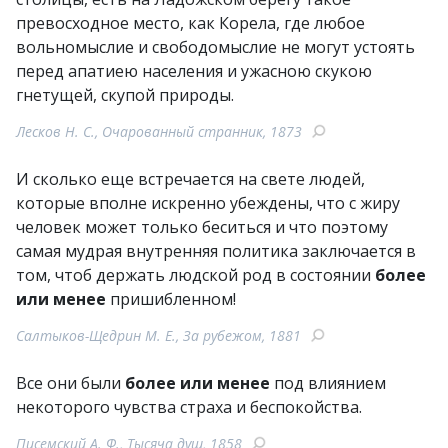
превосходное место, как Корела, где любое
вольномыслие и свободомыслие не могут устоять
перед апатиею населения и ужасною скукою
гнетущей, скупой природы.
Лесков Н. С., Очарованный странник, 1873
И сколько еще встречается на свете людей,
которые вполне искренно убеждены, что с жиру
человек может только беситься и что поэтому
самая мудрая внутренняя политика заключается в
том, чтоб держать людской род в состоянии
более
или менее
пришибленном!
Салтыков-Щедрин М. Е., За рубежом, 1881
Все они были
более или менее
под влиянием
некоторого чувства страха и беспокойства.
Писемский А. Ф., Тысяча душ, 1858