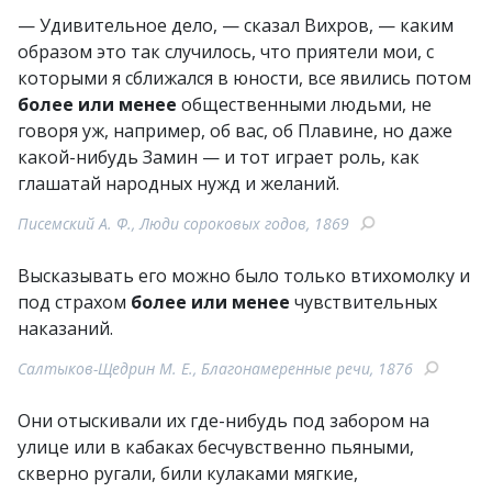
— Удивительное дело, — сказал Вихров, — каким
образом это так случилось, что приятели мои, с
которыми я сближался в юности, все явились потом
более или менее
общественными людьми, не
говоря уж, например, об вас, об Плавине, но даже
какой-нибудь Замин — и тот играет роль, как
глашатай народных нужд и желаний.
Писемский А. Ф., Люди сороковых годов, 1869
Высказывать его можно было только втихомолку и
под страхом
более или менее
чувствительных
наказаний.
Салтыков-Щедрин М. Е., Благонамеренные речи, 1876
Они отыскивали их где-нибудь под забором на
улице или в кабаках бесчувственно пьяными,
скверно ругали, били кулаками мягкие,