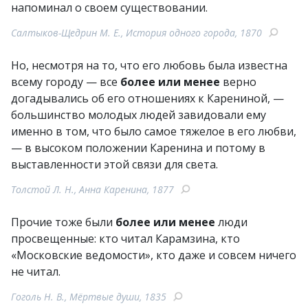
напоминал о своем существовании.
Салтыков-Щедрин М. Е., История одного города, 1870
Но, несмотря на то, что его любовь была известна
всему городу — все
более или менее
верно
догадывались об его отношениях к Карениной, —
большинство молодых людей завидовали ему
именно в том, что было самое тяжелое в его любви,
— в высоком положении Каренина и потому в
выставленности этой связи для света.
Толстой Л. Н., Анна Каренина, 1877
Прочие тоже были
более или менее
люди
просвещенные: кто читал Карамзина, кто
«Московские ведомости», кто даже и совсем ничего
не читал.
Гоголь Н. В., Мёртвые души, 1835