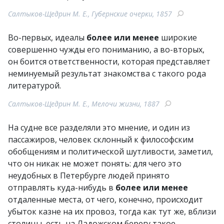
Салтыков-Щедрин М. Е., Губернские очерки, 1857
Во-первых, идеалы
более или менее
широкие
совершенно чужды его пониманию, а во-вторых,
он боится ответственности, которая представляет
неминуемый результат знакомства с такого рода
литературой.
Салтыков-Щедрин М. Е., Мелочи жизни, 1887
На судне все разделяли это мнение, и один из
пассажиров, человек склонный к философским
обобщениям и политической шутливости, заметил,
что он никак не может понять: для чего это
неудобных в Петербурге людей принято
отправлять куда-нибудь в
более или менее
отдаленные места, от чего, конечно, происходит
убыток казне на их провоз, тогда как тут же, вблизи
столицы, есть на Ладожском берегу такое