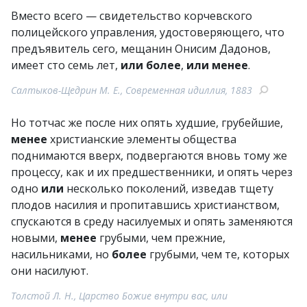
Вместо всего — свидетельство корчевского
полицейского управления, удостоверяющего, что
предъявитель сего, мещанин Онисим Дадонов,
имеет сто семь лет,
или
более
,
или
менее
.
Салтыков-Щедрин М. Е., Современная идиллия, 1883
Но тотчас же после них опять худшие, грубейшие,
менее
христианские элементы общества
поднимаются вверх, подвергаются вновь тому же
процессу, как и их предшественники, и опять через
одно
или
несколько поколений, изведав тщету
плодов насилия и пропитавшись христианством,
спускаются в среду насилуемых и опять заменяются
новыми,
менее
грубыми, чем прежние,
насильниками, но
более
грубыми, чем те, которых
они насилуют.
Толстой Л. Н., Царство Божие внутри вас, или