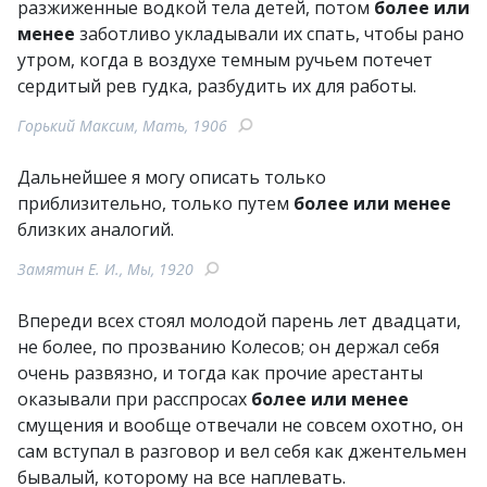
разжиженные водкой тела детей, потом
более или
менее
заботливо укладывали их спать, чтобы рано
утром, когда в воздухе темным ручьем потечет
сердитый рев гудка, разбудить их для работы.
Горький Максим, Мать, 1906
Дальнейшее я могу описать только
приблизительно, только путем
более или менее
близких аналогий.
Замятин Е. И., Мы, 1920
Впереди всех стоял молодой парень лет двадцати,
не более, по прозванию Колесов; он держал себя
очень развязно, и тогда как прочие арестанты
оказывали при расспросах
более или менее
смущения и вообще отвечали не совсем охотно, он
сам вступал в разговор и вел себя как джентельмен
бывалый, которому на все наплевать.