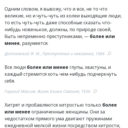
Одним словом, я вывожу, что и все, не то что
великие, но и чуть-чуть из колеи выходящие люди,
то есть чуть-чуть даже способные сказать что-
нибудь новенькое, должны, по природе своей,
быть непременно преступниками, —
более или
менее
, разумеется.
Достоевский Ф. М., Преступление и наказание, 1866
Все люди
более или менее
глупы, хвастуны, и
каждый стремится хоть чем-нибудь подчеркнуть
себя.
Горький Максим, Жизнь Клима Самгина, 1936
Хитрят и пробавляются хитростью только
более
или менее
ограниченные женщины. Они за
недостатком прямого ума двигают пружинами
ежедневной мелкой жизни посредством хитрости,