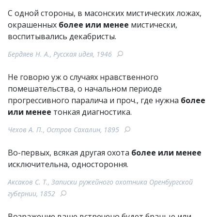
С одной стороны, в масонских мистических ложах,
окрашенных
более или менее
мистически,
воспитывались декабристы.
Бердяев Н. А., Русская идея, 1946
Не говорю уж о случаях нравственного
помешательства, о начальном периоде
прогрессивного паралича и проч., где нужна
более
или менее
тонкая диагностика.
Чехов А. П., Остров Сахалин, 1895
Во-первых, всякая другая охота
более или менее
исключительна, одностороння.
Аксаков С. Т., Записки ружейного охотника Оренбургской
губернии, 1852
Возражение ваше встречено будет бранью или