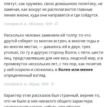
плетут, как кружево, свою домашнюю политику, не
замечая, как вокруг их располагаются главные
линии жизни, куда они направятся и где сойдутся.
Гончаров И. А., Обломов, 1859
Несколько человек заменяли ей толпу; то что
другой соберет со многих встреч, в многие годы и
во многих местах, — давалось ей в двух, трех
уголках, по ту и другую сторону Волги, с пяти, шести
лиц, представлявших для нее весь людской мир, и в
промежуток нескольких лет, с тех пор, как понятия
у ней созрели и сложились в
более или менее
определенный взгляд.
Гончаров И. А., Обрыв, 1869
Характер этих рассказов был странный, вернее то,
что не было в них никакого общего характера;
нравоучения какого-нибудь или общего