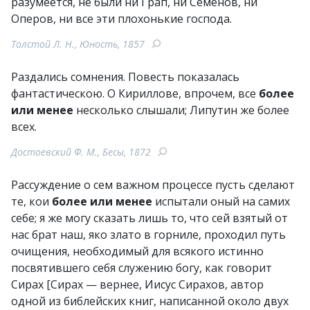
разумеется, не были ни Грап, ни Семенов, ни
Оперов, ни все эти плохонькие господа.
Толстой Л. Н., Юность, 1857
Раздались сомнения. Повесть показалась
фантастическою. О Кириллове, впрочем, все
более
или менее
несколько слышали; Липутин же более
всех.
Достоевский Ф. М., Бесы, 1872
Рассуждение о сем важном процессе пусть сделают
те, кои
более или менее
испытали оный на самих
себе; я же могу сказать лишь то, что сей взятый от
нас брат наш, яко злато в горниле, проходил путь
очищения, необходимый для всякого истинно
посвятившего себя служению богу, как говорит
Сирах [Сирах — вернее, Иисус Сирахов, автор
одной из библейских книг, написанной около двух