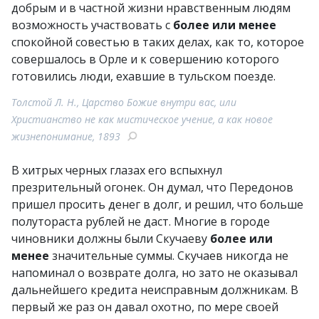
добрым и в частной жизни нравственным людям
возможность участвовать с
более или менее
спокойной совестью в таких делах, как то, которое
совершалось в Орле и к совершению которого
готовились люди, ехавшие в тульском поезде.
Толстой Л. Н., Царство Божие внутри вас, или
Христианство не как мистическое учение, а как новое
жизнепонимание, 1893
В хитрых черных глазах его вспыхнул
презрительный огонек. Он думал, что Передонов
пришел просить денег в долг, и решил, что больше
полутораста рублей не даст. Многие в городе
чиновники должны были Скучаеву
более или
менее
значительные суммы. Скучаев никогда не
напоминал о возврате долга, но зато не оказывал
дальнейшего кредита неисправным должникам. В
первый же раз он давал охотно, по мере своей