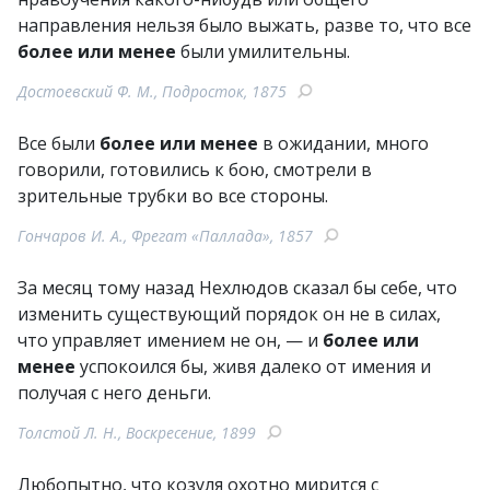
направления нельзя было выжать, разве то, что все
более или менее
были умилительны.
Достоевский Ф. М., Подросток, 1875
Все были
более или менее
в ожидании, много
говорили, готовились к бою, смотрели в
зрительные трубки во все стороны.
Гончаров И. А., Фрегат «Паллада», 1857
За месяц тому назад Нехлюдов сказал бы себе, что
изменить существующий порядок он не в силах,
что управляет имением не он, — и
более или
менее
успокоился бы, живя далеко от имения и
получая с него деньги.
Толстой Л. Н., Воскресение, 1899
Любопытно, что козуля охотно мирится с