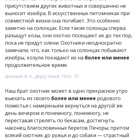
присутствием других животных и совершенно не
выносит изюбра. В искусственных питомниках при
совместной жизни она погибает. Это особенно
заметно на солонцах. Если такие солонцы сперва
разыщут козы, они охотно посещают их до тех пор,
пока не придут олени. Охотники неоднократно
замечали, что, как только на солонцах побывают
изюбры, козули покидают их на
более или менее
продолжительное время.
Арсеньев В. К., Дерсу́ Узала́, 1923
Наш брат охотник может в одно прекрасное утро
выехать из своего
более или менее
родового
поместья с намереньем вернуться на другой же
день вечером и понемногу, понемногу, не
переставая стрелять по бекасам, достигнуть
наконец благословенных берегов Печоры; притом
всякий охотник до ружья и до собаки — страстный