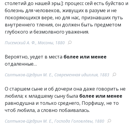
столетий до нашей эры.]: процесс сей есть буйство и
болезнь для человеков, живущих в разуме и не
покоряющихся вере, но для нас, признавших путь
внутреннего тления, он должен быть предметом
глубокого и безмолвного уважения.
Писемский А. Ф., Масоны, 1880
Вероятно, уедет в места
более или менее
отдаленные…
Салтыков-Щедрин М. Е., Современная идиллия, 1883
О старшем сыне и об дочери она даже говорить не
любила; к младшему сыну была
более или менее
равнодушна и только среднего, Порфишу, не то
чтоб любила, а словно побаивалась.
Салтыков-Щедрин М. Е., Господа Головлёвы, 1880