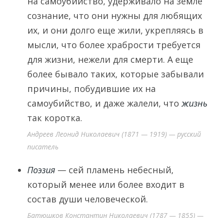
на самоубийство, удерживало на земле
сознание, что они нужны для любящих
их, и они долго еще жили, укрепляясь в
мысли, что более храбрости требуется
для жизни, нежели для смерти. А еще
более бывало таких, которые забывали
причины, побудившие их на
самоубийство, и даже жалели, что
жизнь
так коротка.
Андреев Леонид Николаевич (1871 — 1919) — русский
писатель
Поэзия
— сей пламень небесный,
который менее или более входит в
состав души человеческой.
Батюшков Константин Николаевич (1787 — 1855) —