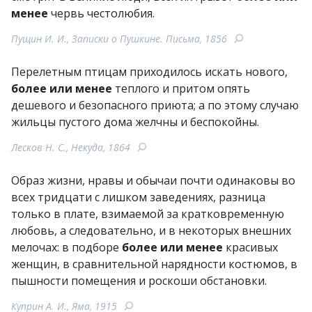
менее
червь честолюбия.
Пущин И. И., Записки о Пушкине. Письма, 1856
Перелетным птицам приходилось искать нового,
более или менее
теплого и притом опять
дешевого и безопасного приюта; а по этому случаю
жильцы пустого дома желчны и беспокойны.
Лесков Н. С., Некуда, 1864
Образ жизни, нравы и обычаи почти одинаковы во
всех тридцати с лишком заведениях, разница
только в плате, взимаемой за кратковременную
любовь, а следовательно, и в некоторых внешних
мелочах: в подборе
более или менее
красивых
женщин, в сравнительной нарядности костюмов, в
пышности помещения и роскоши обстановки.
Куприн А. И., Яма, 1915