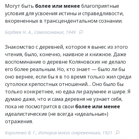
Могут быть
более или менее
благоприятные
условия для усвоения истины и справедливости,
вкорененных в трансцендентальном сознании.
Бердяев Н. А., Самопознание, 1949
Знакомство с деревней, которое я вынес из этого
чтения, было, конечно, наивное и книжное. Даже
воспоминание о деревне Коляновских не делало
его более реальным. Но, кто знает — было ли бы
оно вернее, если бы я в то время только жил среди
сутолоки крепостных отношений… Оно было бы
только конкретнее, но едва ли разумнее и шире. Я
думаю даже, что и сама деревня не узнает себя,
пока не посмотрится в свои
более или менее
идеалистические (не всегда «идеальные»)
отражения.
Короленко В. Г., История моего современника, 1921