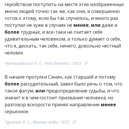
геройством поступить на месте этих изображенных
мною людей точно так же, как они, и совершенно
готов к этому, если бы так случилось, и много раз
поступал не хуже в случаях не
менее
,
или
даже и
более
трудных, и все-таки не считает себя
удивительным человеком, а только думает о себе,
что я, дескать, так себе, ничего, довольно честный
человек.
Чернышевский Н. Г., Что делать?, 1863
В начале прогулки Санин, как старший и потому
более
рассудительный, завел было речь о том, что
такое фатум,
или
предопределение судьбы, и что
значит и в чем состоит призвание человека; но
разговор вскорости принял направление
менее
серьезное.
Тургенев И. С., Вешние воды, 1872