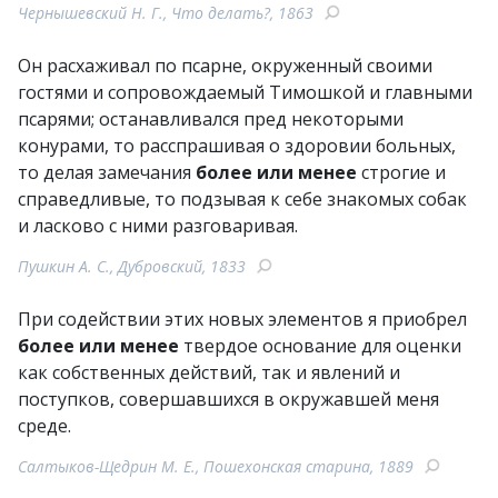
Чернышевский Н. Г., Что делать?, 1863
Он расхаживал по псарне, окруженный своими
гостями и сопровождаемый Тимошкой и главными
псарями; останавливался пред некоторыми
конурами, то расспрашивая о здоровии больных,
то делая замечания
более или менее
строгие и
справедливые, то подзывая к себе знакомых собак
и ласково с ними разговаривая.
Пушкин А. С., Дубровский, 1833
При содействии этих новых элементов я приобрел
более или менее
твердое основание для оценки
как собственных действий, так и явлений и
поступков, совершавшихся в окружавшей меня
среде.
Салтыков-Щедрин М. Е., Пошехонская старина, 1889