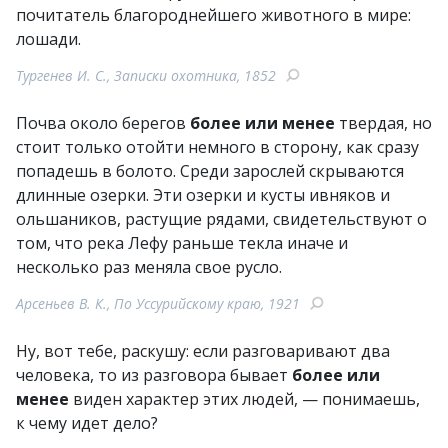
почитатель благороднейшего животного в мире:
лошади.
Тургенев И. С., Записки охотника, 1852
Почва около берегов
более или менее
твердая, но
стоит только отойти немного в сторону, как сразу
попадешь в болото. Среди зарослей скрываются
длинные озерки. Эти озерки и кусты ивняков и
ольшаников, растущие рядами, свидетельствуют о
том, что река Лефу раньше текла иначе и
несколько раз меняла свое русло.
Арсеньев В. К., По Уссурийскому краю, 1921
Ну, вот тебе, раскушу: если разговаривают два
человека, то из разговора бывает
более или
менее
виден характер этих людей, — понимаешь,
к чему идет дело?