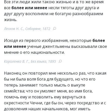
Все эти люди жили такою жизнью и в то же время
все
более или менее
несли тяготы друг друга и
друг другу восполняли не богатую разнообразием
жизнь.
Лесков Н. С., Соборяне, 1872
Исходя из первого изображения, некоторые
более
или менее
ученые джентльмены высказывали свое
мнение о его национальности.
Короленко В. Г., Без языка, 1895
Наконец он повторил мне несколько раз, что какая
бы ни была воля бога для будущего, но что его
теперь занимает только мысль о выкупе
семейства; что он умоляет меня, во имя бога,
помочь ему и позволить ему вернуться в
окрестности Чечни, где бы он, через посредство и с
дозволения наших начальников, мог иметь