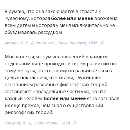
Я думаю, что она заключается в страсти к
чудесному, которая
более или менее
врождена
всем детям и которая у меня исключительно не
обуздывалась рассудком.
Аксаков С. Т., Детские годы Багрова-внука, 1856
Мне кажется, что ум человеческий в каждом
отдельном лице проходит в своем развитии по
тому же пути, по которому он развивается и в
целых поколениях, что мысли, служившие
основанием различных философских теорий,
составляют нераздельные части ума; но что
каждый человек
более или менее
ясно сознавал
их еще прежде, чем знал о существовании
философских теорий.
Толстой Л. Н., Отрочество, 1854