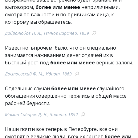
выговором,
более или менее
неприличными,
смотря по важности и по привычкам лица, к
которому вы обращаетесь.
Добролюбов Н. А., Тёмное царство, 1859
Известно, впрочем, было, что он специально
занимается наживанием денег отдачей их в
быстрый рост под
более или менее
верные залоги.
Достоевский Ф. М., Идиот, 1869
Отдельные случаи
более или менее
случайного
обогащения совершенно терялись в общей массе
рабочей бедности.
Мамин-Сибиряк Д. Н., Золото, 1892
Наши почти все теперь в Петербурге, все они
смотрят в великие люди, всех их грызет
более или