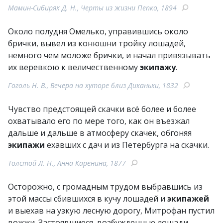
Мамин-Сибиряк Д. Н., Черты из жизни Пепко, 1894
Около полудня Омелько, управившись около
брички, вывел из конюшни тройку лошадей,
немного чем моложе брички, и начал привязывать
их веревкою к величественному
экипажу
.
Гоголь Н. В., Вечера на хуторе близ Диканьки, 1832
Чувство предстоящей скачки всё более и более
охватывало его по мере того, как он въезжал
дальше и дальше в атмосферу скачек, обгоняя
экипажи
ехавших с дач и из Петербурга на скачки.
Толстой Л. Н., Анна Каренина, 1877
Осторожно, с громадным трудом выбравшись из
этой массы сбившихся в кучу лошадей и
экипажей
и выехав на узкую лесную дорогу, Митрофан пустил
вожжи. Застоявшиеся, возбужденные лошади