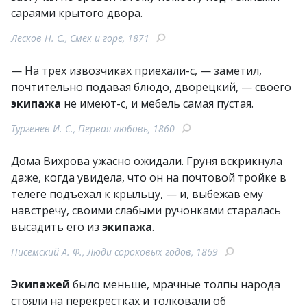
сараями крытого двора.
Лесков Н. С., Смех и горе, 1871
— На трех извозчиках приехали-с, — заметил,
почтительно подавая блюдо, дворецкий, — своего
экипажа
не имеют-с, и мебель самая пустая.
Тургенев И. С., Первая любовь, 1860
Дома Вихрова ужасно ожидали. Груня вскрикнула
даже, когда увидела, что он на почтовой тройке в
телеге подъехал к крыльцу, — и, выбежав ему
навстречу, своими слабыми ручонками старалась
высадить его из
экипажа
.
Писемский А. Ф., Люди сороковых годов, 1869
Экипажей
было меньше, мрачные толпы народа
стояли на перекрестках и толковали об