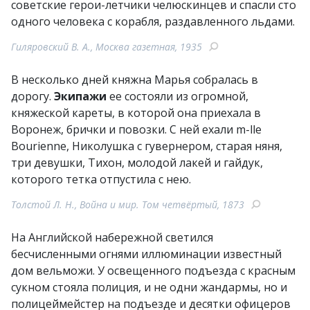
советские герои-летчики челюскинцев и спасли сто
одного человека с корабля, раздавленного льдами.
Гиляровский В. А., Москва газетная, 1935
В несколько дней княжна Марья собралась в
дорогу.
Экипажи
ее состояли из огромной,
княжеской кареты, в которой она приехала в
Воронеж, брички и повозки. С ней ехали m-lle
Bourienne, Николушка с гувернером, старая няня,
три девушки, Тихон, молодой лакей и гайдук,
которого тетка отпустила с нею.
Толстой Л. Н., Война и мир. Том четвёртый, 1873
На Английской набережной светился
бесчисленными огнями иллюминации известный
дом вельможи. У освещенного подъезда с красным
сукном стояла полиция, и не одни жандармы, но и
полицеймейстер на подъезде и десятки офицеров