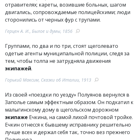
отравителях; кареты, возившие больных, шагом
двигались, сопровождаемые полицейскими; люди
сторонились от черных фур с трупами.
Герцен А. И., Былое и думы, 1856
Группами, по два и по три, стоят щеголевато
одетые агенты муниципальной полиции, следя за
тем, чтобы толпа не затрудняла движения
экипажей
.
Горький Максим, Сказки об Италии, 1913
Из своей «поездки по уезду» Полуянов вернулся в
Заполье самым эффектным образом. Он подкатил к
малыгинскому дому в щегольском дорожном
экипаже
Ечкина, на самой лихой почтовой тройке.
Ечкин отнесся к бывшему исправнику решительно
лучше всех и держал себя так, точно вез прежнего
Полуянова.