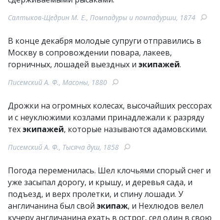
Салтыков-Щедрин М. Е., Помпадуры и помпадурши, 1874
В конце декабря молодые супруги отправились в
Москву в сопровождении повара, лакеев,
горничных, лошадей выездных и
экипажей
.
Писемский А. Ф., Масоны, 1880
Дрожки на огромных колесах, высочайших рессорах
и с неуклюжими козлами принадлежали к разряду
тех
экипажей
, которые называются адамовскими.
Писемский А. Ф., Тысяча душ, 1858
Погода переменилась. Шел клочьями спорый снег и
уже засыпал дорогу, и крышу, и деревья сада, и
подъезд, и верх пролетки, и спину лошади. У
англичанина был свой
экипаж
, и Нехлюдов велел
кучеру англичанина ехать в острог, сел один в свою