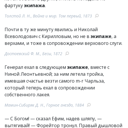
фартуку
экипажа
.
Толстой Л. Н., Война и мир. Том первый, 1873
Почти в ту же минуту явились и Николай
Всеволодович с Кирилловым, но не в
экипаже
, а
верхами, и тоже в сопровождении верхового слуги.
Достоевский Ф. М., Бесы, 1872
Генерал ехал в следующем
экипаже
, вместе с
Ниной Леонтьевной; за ним летела тройка,
имевшая счастье везти самого m-r Чарльза,
который теперь ехал в сопровождении
собственного лакея.
Мамин-Сибиряк Д. Н., Горное гнездо, 1884
— С Богом! — сказал Ефим, надев шляпу, —
вытягивай! — Форейтор тронул. Правый дышловой