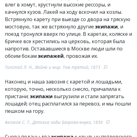
влег в хомут, хрустнули высокие рессоры, и
качнулся кузов. Лакей на ходу вскочил на козлы.
Встряхнуло карету при выезде со двора на тряскую
мостовую, так же встряхнуло другие
экипажи
, и
поезд тронулся вверх по улице. В каретах, коляске и
бричке все крестились на церковь, которая была
напротив. Остававшиеся в Москве люди шли по
обоим бокам
экипажей
, провожая их.
Толстой Л. Н., Война и мир. Том третий, 1873
Наконец и наша завозня с каретой и лошадьми,
которую, точно, несколько снесло, причалила к
пристани;
экипажи
выгрузили и стали запрягать
лошадей; отец расплатился за перевоз, и мы пошли
пешком на гору.
Аксаков С. Т., Детские годы Багрова-внука, 1856
Снова поданы два
экипажа
к крыльцу петровского