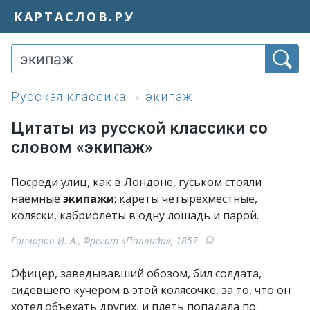
КАРТАСЛОВ.РУ
Русская классика
экипаж
Цитаты из русской классики со
словом «экипаж»
Посреди улиц, как в Лондоне, гуськом стояли
наемные
экипажи
: кареты четырехместные,
коляски, кабриолеты в одну лошадь и парой.
Гончаров И. А., Фрегат «Паллада», 1857
Офицер, заведывавший обозом, бил солдата,
сидевшего кучером в этой колясочке, за то, что он
хотел объехать других, и плеть попадала по