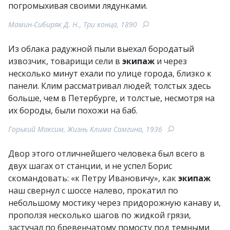
погромыхивая своими лядунками.
Мамин-Сибиряк Д. Н., Три конца, 1890
Из облака радужной пыли выехал бородатый
извозчик, товарищи сели в
экипаж
и через
несколько минут ехали по улице города, близко к
панели. Клим рассматривал людей; толстых здесь
больше, чем в Петербурге, и толстые, несмотря на
их бороды, были похожи на баб.
Горький Максим, Жизнь Клима Самгина, 1936
Двор этого отличнейшего человека был всего в
двух шагах от станции, и не успел Борис
скомандовать: «к Петру Ивановичу», как
экипаж
наш свернул с шоссе налево, прокатил по
небольшому мостику через придорожную канаву и,
проползя несколько шагов по жидкой грязи,
застучал по бревенчатому помосту под темными