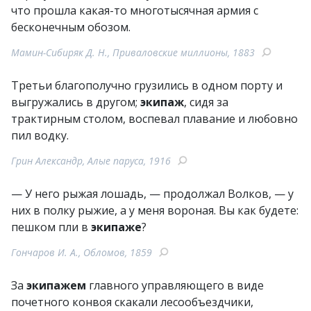
что прошла какая-то многотысячная армия с
бесконечным обозом.
Мамин-Сибиряк Д. Н., Приваловские миллионы, 1883
Третьи благополучно грузились в одном порту и
выгружались в другом;
экипаж
, сидя за
трактирным столом, воспевал плавание и любовно
пил водку.
Грин Александр, Алые паруса, 1916
— У него рыжая лошадь, — продолжал Волков, — у
них в полку рыжие, а у меня вороная. Вы как будете:
пешком пли в
экипаже
?
Гончаров И. А., Обломов, 1859
За
экипажем
главного управляющего в виде
почетного конвоя скакали лесообъездчики,