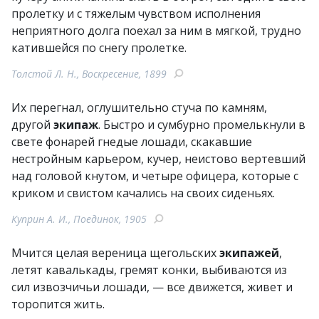
пролетку и с тяжелым чувством исполнения
неприятного долга поехал за ним в мягкой, трудно
катившейся по снегу пролетке.
Толстой Л. Н., Воскресение, 1899
Их перегнал, оглушительно стуча по камням,
другой
экипаж
. Быстро и сумбурно промелькнули в
свете фонарей гнедые лошади, скакавшие
нестройным карьером, кучер, неистово вертевший
над головой кнутом, и четыре офицера, которые с
криком и свистом качались на своих сиденьях.
Куприн А. И., Поединок, 1905
Мчится целая вереница щегольских
экипажей
,
летят кавалькады, гремят конки, выбиваются из
сил извозчичьи лошади, — все движется, живет и
торопится жить.