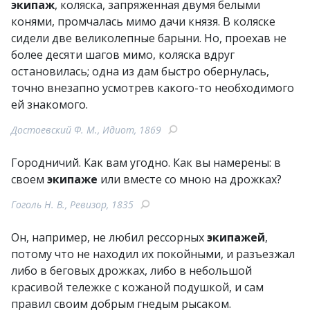
экипаж
, коляска, запряженная двумя белыми
конями, промчалась мимо дачи князя. В коляске
сидели две великолепные барыни. Но, проехав не
более десяти шагов мимо, коляска вдруг
остановилась; одна из дам быстро обернулась,
точно внезапно усмотрев какого-то необходимого
ей знакомого.
Достоевский Ф. М., Идиот, 1869
Городничий. Как вам угодно. Как вы намерены: в
своем
экипаже
или вместе со мною на дрожках?
Гоголь Н. В., Ревизор, 1835
Он, например, не любил рессорных
экипажей
,
потому что не находил их покойными, и разъезжал
либо в беговых дрожках, либо в небольшой
красивой тележке с кожаной подушкой, и сам
правил своим добрым гнедым рысаком.