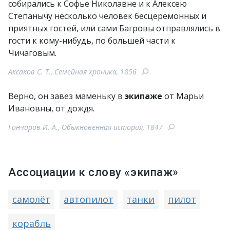
собирались к Софье Николавне и к Алексею
Степанычу несколько человек бесцеремонных и
приятных гостей, или сами Багровы отправлялись в
гости к кому-нибудь, по большей части к
Чичаговым.
Аксаков С. Т., Семейная хроника, 1856
Верно, он завез маменьку в
экипаже
от Марьи
Ивановны, от дождя.
Гончаров И. А., Обыкновенная история, 1847
Ассоциации к слову «экипаж»
самолёт
автопилот
танки
пилот
корабль