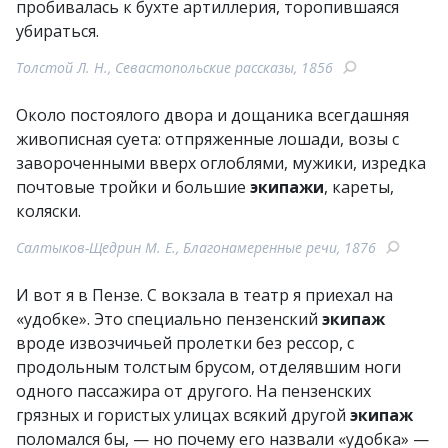
пробивалась к бухте артиллерия, торопившаяся
убираться.
Толстой Л. Н., Севастопольские рассказы, 1856
Около постоялого двора и дощаника всегдашняя
живописная суета: отпряженные лошади, возы с
завороченными вверх оглоблями, мужики, изредка
почтовые тройки и большие
экипажи
, кареты,
коляски.
Салтыков-Щедрин М. Е., Благонамеренные речи, 1876
И вот я в Пензе. С вокзала в театр я приехал на
«удобке». Это специально пензенский
экипаж
вроде извозчичьей пролетки без рессор, с
продольным толстым брусом, отделявшим ноги
одного пассажира от другого. На пензенских
грязных и гористых улицах всякий другой
экипаж
поломался бы, — но почему его назвали «удобка» —