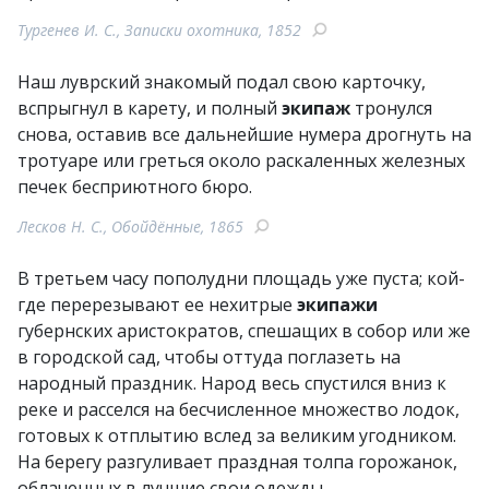
Тургенев И. С., Записки охотника, 1852
Наш луврский знакомый подал свою карточку,
вспрыгнул в карету, и полный
экипаж
тронулся
снова, оставив все дальнейшие нумера дрогнуть на
тротуаре или греться около раскаленных железных
печек бесприютного бюро.
Лесков Н. С., Обойдённые, 1865
В третьем часу пополудни площадь уже пуста; кой-
где перерезывают ее нехитрые
экипажи
губернских аристократов, спешащих в собор или же
в городской сад, чтобы оттуда поглазеть на
народный праздник. Народ весь спустился вниз к
реке и расселся на бесчисленное множество лодок,
готовых к отплытию вслед за великим угодником.
На берегу разгуливает праздная толпа горожанок,
облаченных в лучшие свои одежды.