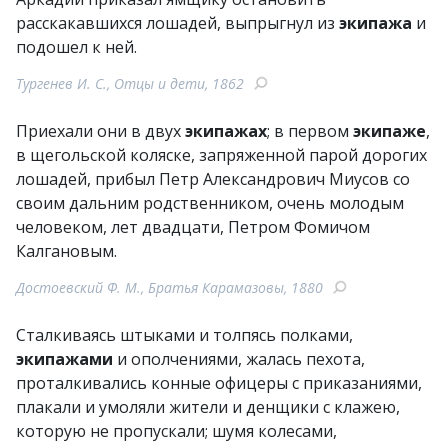
расскакавшихся лошадей, выпрыгнул из
экипажа
и
подошел к ней.
Тургенев И. С., Отцы и дети, 1862
Приехали они в двух
экипажах
; в первом
экипаже
,
в щегольской коляске, запряженной парой дорогих
лошадей, прибыл Петр Александрович Миусов со
своим дальним родственником, очень молодым
человеком, лет двадцати, Петром Фомичом
Калгановым.
Достоевский Ф. М., Братья Карамазовы, 1880
Сталкиваясь штыками и толпясь полками,
экипажами
и ополчениями, жалась пехота,
проталкивались конные офицеры с приказаниями,
плакали и умоляли жители и денщики с клажею,
которую не пропускали; шумя колесами,