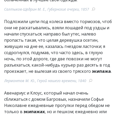
Салтыков-Щедрин М. Е., Губернские очерки, 1857
Подложили цепи под колеса вместо тормозов, чтоб
они не раскатывались, взяли лошадей под уздцы и
начали спускаться; направо был утес, налево
пропасть такая, что целая деревушка осетин,
живущих на дне ее, казалась гнездом ласточки; я
содрогнулся, подумав, что часто здесь, в глухую
ночь, по этой дороге, где две повозки не могут
разъехаться, какой-нибудь курьер раз десять в год
проезжает, не вылезая из своего тряского
экипажа
.
Лермонтов М. Ю., Герой нашего времени, 1840
Авенариус и Клоус, который начал очень
сближаться с домом Багровых, назначили Софье
Николавне ежедневные прогулки перед обедом не
только в
экипажах
, но и пешком; ежедневно или