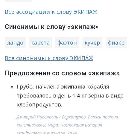
Все ассоциации к слову ЭКИПАЖ
Синонимы к слову «экипаж»
ландо
карета
фаэтон
кучер
фиакр
Все синонимы к слову ЭКИПАЖ
Предложения со словом «экипаж»
Грубо, на члена
экипажа
корабля
требовалось в день 1,4 кг зерна в виде
хлебопродуктов.
Дмитрий Николаевич Верхотуров, Варяги против
христианского мира. Настоящая история
скандинавских викингов, 2024