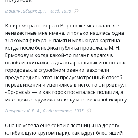
Мамин-Сибиряк Д. Н., Хлеб, 1895
Во время разговора о Воронеже мелькали все
неизвестные мне имена, и только нашлась одна
знакомая фигура. В памяти мелькнула картина:
когда после бенефиса публика провожала М. Н.
Ермолову и когда какой-то гигант впрягся в
оглобли
экипажа
, а два квартальных и несколько
городовых, в служебном рвении, захотели
предупредить этот непредусмотренный способ
передвижения и уцепились в него, то он рявкнул:
«Бр-рысь!» — и как горох посыпалась полиция, а
молодежь окружила коляску и повезла юбиляршу.
Гиляровский В. А., Люди театра, 1935
Она не успела еще сойти с лестницы на дорогу
(огибающую кругом парк), как вдруг блестящий