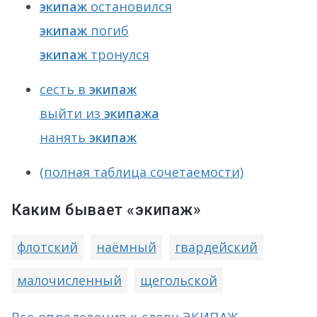
экипаж
остановился
экипаж
погиб
экипаж
тронулся
сесть в
экипаж
выйти из
экипажа
нанять
экипаж
(полная таблица сочетаемости)
Каким бывает «экипаж»
флотский
наёмный
гвардейский
малочисленный
щегольской