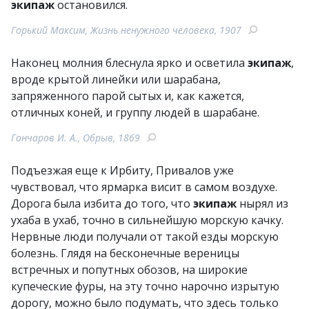
экипаж
остановился.
Горький Максим, Жизнь ненужного человека, 1907
Наконец молния блеснула ярко и осветила
экипаж
,
вроде крытой линейки или шарабана,
запряженного парой сытых и, как кажется,
отличных коней, и группу людей в шарабане.
Гончаров И. А., Обрыв, 1869
Подъезжая еще к Ирбиту, Привалов уже
чувствовал, что ярмарка висит в самом воздухе.
Дорога была избита до того, что
экипаж
нырял из
ухаба в ухаб, точно в сильнейшую морскую качку.
Нервные люди получали от такой езды морскую
болезнь. Глядя на бесконечные вереницы
встречных и попутных обозов, на широкие
купеческие фуры, на эту точно нарочно изрытую
дорогу, можно было подумать, что здесь только