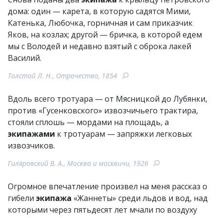
дома: один — карета, в которую садятся Мими,
Катенька, Любочка, горничная и сам приказчик
Яков, на козлах; другой — бричка, в которой едем
мы с Володей и недавно взятый с оброка лакей
Василий.
Толстой Л. Н., Отрочество, 1854
Вдоль всего тротуара — от Мясницкой до Лубянки,
против «Гусенковского» извозчичьего трактира,
стояли сплошь — мордами на площадь, а
экипажами
к тротуарам — запряжки легковых
извозчиков.
Гиляровский В. А., Москва и москвичи, 1926
Огромное впечатление произвел на меня рассказ о
гибели
экипажа
«Жаннеты» среди льдов и вод, над
которыми через пятьдесят лет мчали по воздуху