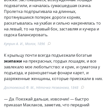
подхватили, и началась сумасшедшая скачка.
Пролетка подпрыгивала на длинных,
протянувшихся поперек дороги корнях,
раскатывалась на ухабах и сильно накренялась то
на левый, то на правый бок, заставляя и кучера и
седока балансировать.
Куприн А. И., Молох, 1896
К крыльцу почти всегда подъезжали богатые
экипажи
на прекрасных, гордых лошадях, и все
завлекало мое любопытство: и крик, и суматоха у
подъезда, и разноцветные фонари карет, и
разряженные женщины, которые приезжали в них.
Достоевский Ф. М., Не́точка Незванова, 1848
— Да. Поезжай дальше, извозчик! — быстро
приказал Маклаков, заметив, что передний