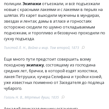
полиции.
Экипажи
отъезжали, и всё подъезжали
новые с красными лакеями и с лакеями в перьях на
шляпах. Из карет выходили мужчины в мундирах,
звездах и лентах; дамы в атласе и горностаях
осторожно сходили по шумно откладываемым
подножкам, и торопливо и беззвучно проходили по
сукну подъезда.
Толстой Л. Н., Война и мир. Том второй, 1873
Еще много пути предстоит совершить всему
походному
экипажу
, состоящему из господина
средних лет, брички, в которой ездят холостяки,
лакея Петрушки, кучера Селифана и тройки коней,
уже известных поименно от Заседателя до подлеца
чубарого.
Гоголь Н. В., Мёртвые души, 1835
Аркадий приказал ямщику остановить