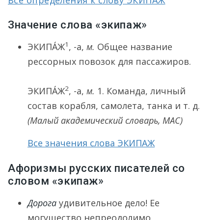
Все определения к слову ЭКИПАЖ
Значение слова «экипаж»
1
ЭКИПА́Ж
, -а,
м.
Общее название
рессорных повозок для пассажиров.
2
ЭКИПА́Ж
, -а,
м.
1.
Команда, личный
состав корабля, самолета, танка и т. д.
(Малый академический словарь, МАС)
Все значения слова ЭКИПАЖ
Афоризмы русских писателей со
словом «экипаж»
Дорога
удивительное дело! Ее
могущество непреодолимо,