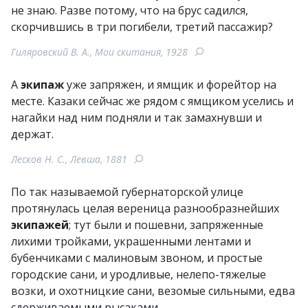
не знаю. Разве потому, что на брус садился,
скорчившись в три погибели, третий пассажир?
Гиляровский В. А., Мои скитания, 1928
А
экипаж
уже запряжен, и ямщик и форейтор на
месте. Казаки сейчас же рядом с ямщиком уселись и
нагайки над ним подняли и так замахнувши и
держат.
Лесков Н. С., Левша, 1881
По так называемой губернаторской улице
протянулась целая вереница разнообразнейших
экипажей
; тут были и пошевни, запряженные
лихими тройками, украшенными лентами и
бубенчиками с малиновым звоном, и простые
городские сани, и уродливые, нелепо-тяжелые
возки, и охотницкие сани, везомые сильными, едва
сдерживаемыми рысаками.