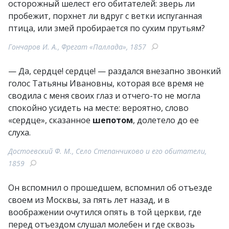
осторожный шелест его обитателей: зверь ли
пробежит, порхнет ли вдруг с ветки испуганная
птица, или змей пробирается по сухим прутьям?
Гончаров И. А., Фрегат «Паллада», 1857
— Да, сердце! сердце! — раздался внезапно звонкий
голос Татьяны Ивановны, которая все время не
сводила с меня своих глаз и отчего-то не могла
спокойно усидеть на месте: вероятно, слово
«сердце», сказанное
шепотом
, долетело до ее
слуха.
Достоевский Ф. М., Село Степанчиково и его обитатели,
1859
Он вспомнил о прошедшем, вспомнил об отъезде
своем из Москвы, за пять лет назад, и в
воображении очутился опять в той церкви, где
перед отъездом слушал молебен и где сквозь