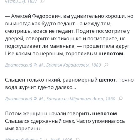
чести...»), 1837
— Алексей Федорович, вы удивительно хороши, но
вы иногда как будто педант… а между тем,
смотришь, вовсе не педант. Подите посмотрите у
дверей, отворите их тихонько и посмотрите, не
подслушивает ли маменька, — прошептала вдруг
Lise каким-то нервным, торопливым
шепотом
.
Достоевский Ф. М., Братья Карамазовы, 1880
Слышен только тихий, равномерный
шепот
, точно
вода журчит где-то далеко…
Достоевский Ф. М., Записки из Мёртвого дома, 1860
Потом женщины начали говорить
шепотом
.
Слышался сдержанный смех. Часто упоминалось
имя Харитины.
Мамин-Сибиряк Д. Н., Хлеб, 1895