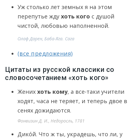
Уж столько лет земных я на этом
перепутье жду
хоть кого
с душой
чистой, любовью наполненной.
Олаф Дарен, Баба-Яга. Сага
(все предложения)
Цитаты из русской классики со
словосочетанием «хоть кого»
Жених
хоть кому
, а все-таки учители
ходят, часа не теряет, и теперь двое в
сенях дожидаются.
Фонвизин Д. И., Недоросль, 1781
Дико́й. Что ж ты, украдешь, что ли, у