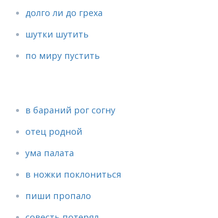
долго ли до греха
шутки шутить
по миру пустить
в бараний рог согну
отец родной
ума палата
в ножки поклониться
пиши пропало
совесть потерял