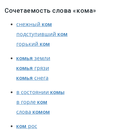
Сочетаемость слова «кома»
снежный
ком
подступивший
ком
горький
ком
комья
земли
комья
грязи
комья
снега
в состоянии
комы
в горле
ком
слова
комом
ком
рос