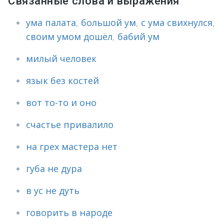
Связанные слова и выражения
ума палата
,
большой ум
,
с ума свихнулся
,
своим умом дошёл
,
бабий ум
милый человек
язык без костей
вот то-то и оно
счастье привалило
на грех мастера нет
губа не дура
в ус не дуть
говорить в народе