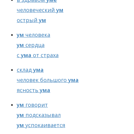
человеческий
ум
острый
ум
ум
человека
ум
сердца
с
ума
от страха
склад
ума
человек большого
ума
ясность
ума
ум
говорит
ум
подсказывал
ум
успокаивается