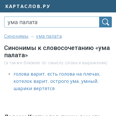
КАРТАСЛОВ.РУ
синонимы
ума палата
Синонимы к словосочетанию «ума
палата»
(а также близкие по смыслу слова и выражения)
голова варит
,
есть голова на плечах
,
котелок варит
,
острого ума
,
умный
,
шарики вертятся