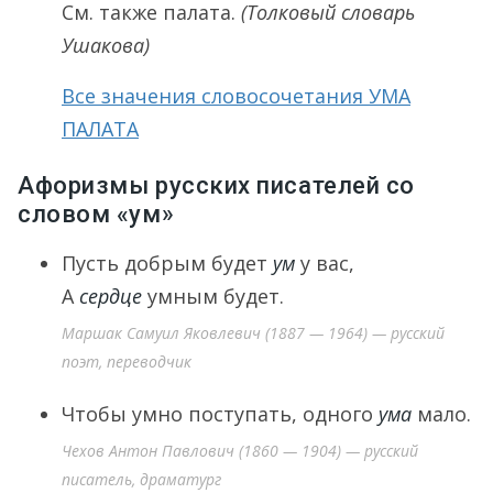
См. также палата.
(Толковый словарь
Ушакова)
Все значения словосочетания УМА
ПАЛАТА
Афоризмы русских писателей со
словом «ум»
Пусть добрым будет
ум
у вас,
А
сердце
умным будет.
Маршак Самуил Яковлевич (1887 — 1964) — русский
поэт, переводчик
Чтобы умно поступать, одного
ума
мало.
Чехов Антон Павлович (1860 — 1904) — русский
писатель, драматург