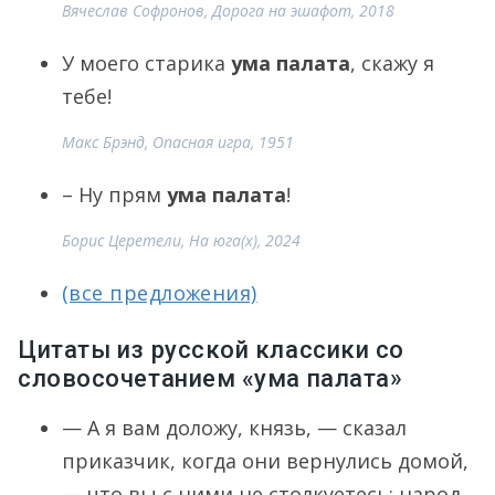
Вячеслав Софронов, Дорога на эшафот, 2018
У моего старика
ума палата
, скажу я
тебе!
Макс Брэнд, Опасная игра, 1951
– Ну прям
ума палата
!
Борис Церетели, На юга(х), 2024
(все предложения)
Цитаты из русской классики со
словосочетанием «ума палата»
— А я вам доложу, князь, — сказал
приказчик, когда они вернулись домой,
— что вы с ними не столкуетесь; народ