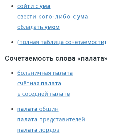
сойти с
ума
свести
кого-либо
с
ума
обладать
умом
(полная таблица сочетаемости)
Сочетаемость слова «палата»
больничная
палата
счётная
палата
в соседней
палате
палата
общин
палата
представителей
палата
лордов