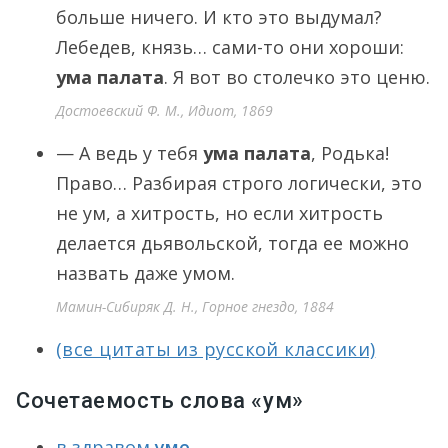
больше ничего. И кто это выдумал?
Лебедев, князь… сами-то они хороши:
ума палата
. Я вот во столечко это ценю.
Достоевский Ф. М., Идиот, 1869
— А ведь у тебя
ума палата
, Родька!
Право… Разбирая строго логически, это
не ум, а хитрость, но если хитрость
делается дьявольской, тогда ее можно
назвать даже умом.
Мамин-Сибиряк Д. Н., Горное гнездо, 1884
(все цитаты из русской классики)
Сочетаемость слова «ум»
в здравом
уме