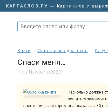
КАРТАСЛОВ.РУ
—
Карта слов и выра
книги
Фэнтези про драконов
Kelly
Спаси меня…
Kelly Newborn (2023)
Насколько должна с
решиться закончить 
положения, в котором она оказалась. Ей не