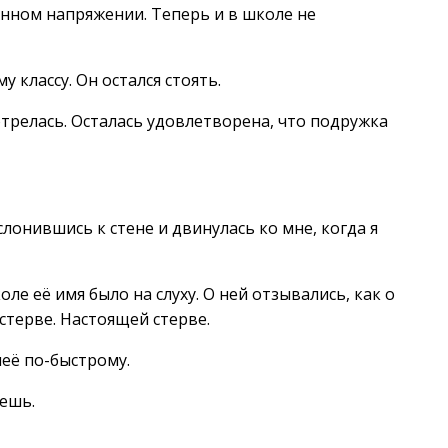
янном напряжении. Теперь и в школе не
у классу. Он остался стоять.
мотрелась. Осталась удовлетворена, что подружка
лонившись к стене и двинулась ко мне, когда я
оле её имя было на слуху. О ней отзывались, как о
 стерве. Настоящей стерве.
неё по-быстрому.
аешь.