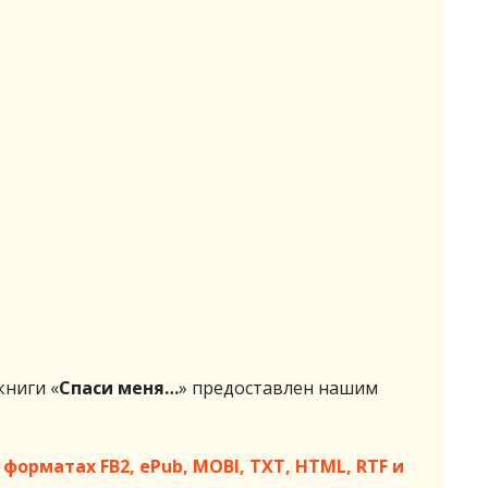
ниги «
Спаси меня…
» предоставлен нашим
форматах FB2, ePub, MOBI, TXT, HTML, RTF и