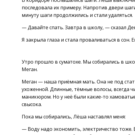
В коридоре послышались шаги. Лёша выключил 
последовала их примеру. Напротив двери шаги 
минуту шаги продолжились и стали удаляться.
— Давайте спать. Завтра в школу, — сказал Де
Я закрыла глаза и стала проваливаться в сон. 
Утро прошло в суматохе. Мы собирались в школ
Меган.
Меган — наша приёмная мать. Она не под стат
ухоженной. Длинные, тёмные волосы, всегда ч
маникюром. Но у неё были какие-то хамоваты
свысока.
Пока мы собирались, Лёша наставлял меня:
— Воду надо экономить, электричество тоже. Е