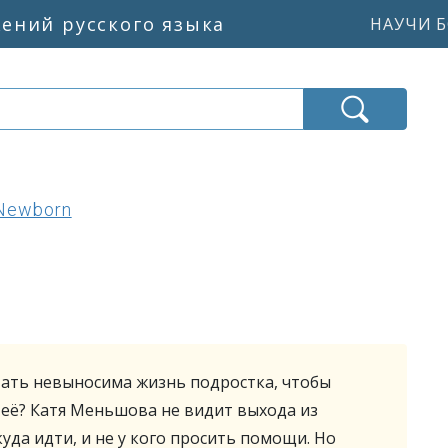
жений русского языка
НАУЧИ Б
 Newborn
тать невыносима жизнь подростка, чтобы
её? Катя Меньшова не видит выхода из
куда идти, и не у кого просить помощи. Но