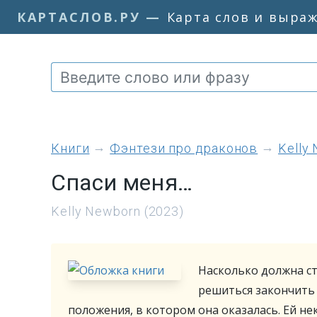
КАРТАСЛОВ.РУ
—
Карта слов и выра
книги
Фэнтези про драконов
Kelly
Спаси меня…
Kelly Newborn (2023)
Насколько должна с
решиться закончить 
положения, в котором она оказалась. Ей не