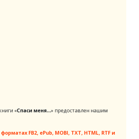
ниги «
Спаси меня…
» предоставлен нашим
форматах FB2, ePub, MOBI, TXT, HTML, RTF и