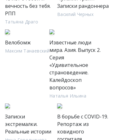
вечность без тебя.
Записки рандоннера
РПП
Василий Черных
Татьяна Драго
Велобомж
Известные люди
мира. Азия. Выпуск 2.
Максим Танаевский
Серия
«Удивительное
страноведение.
Калейдоскоп
вопросов»
Наталья Ильина
Записки
В борьбе с COVID-19.
экстремалки.
Репортаж из
Реальные истории
ковидного
госпиталя
Нина Городничева