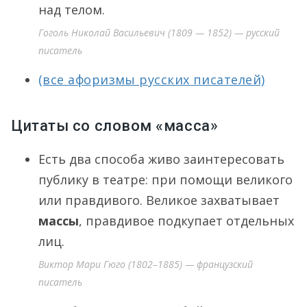
над телом.
Гоголь Николай Васильевич (1809 — 1852) — русский
писатель
(все афоризмы русских писателей)
Цитаты со словом «масса»
Есть два способа живо заинтересовать
публику в театре: при помощи великого
или правдивого. Великое захватывает
массы
, правдивое подкупает отдельных
лиц.
Виктор Мари Гюго (1802–1885) — французский
писатель