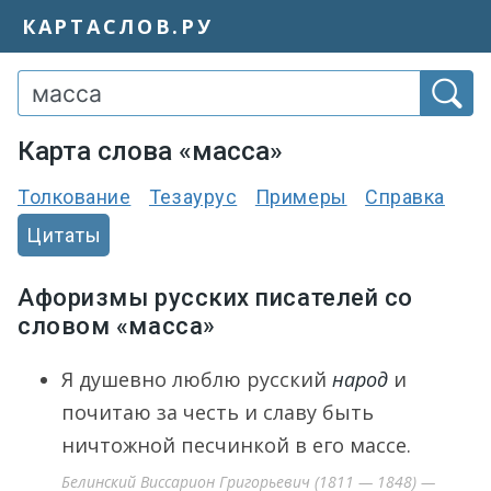
КАРТАСЛОВ.РУ
Карта слова «масса»
Толкование
Тезаурус
Примеры
Справка
Цитаты
Афоризмы русских писателей со
словом «масса»
Я душевно люблю русский
народ
и
почитаю за честь и славу быть
ничтожной песчинкой в его массе.
Белинский Виссарион Григорьевич (1811 — 1848) —