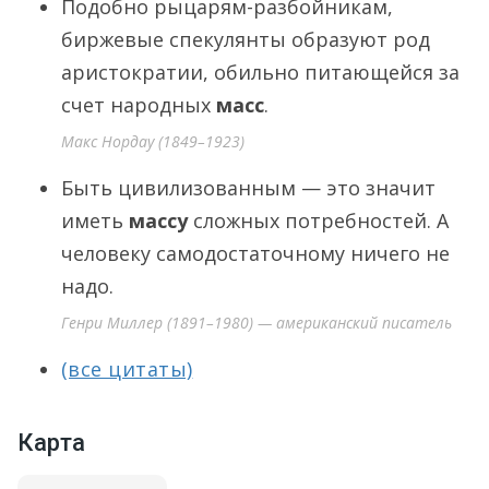
Подобно рыцарям-разбойникам,
биржевые спекулянты образуют род
аристократии, обильно питающейся за
счет народных
масс
.
Макс Нордау (1849–1923)
Быть цивилизованным — это значит
иметь
массу
сложных потребностей. А
человеку самодостаточному ничего не
надо.
Генри Миллер (1891–1980) — американский писатель
(все цитаты)
Карта